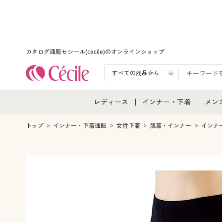
カタログ通販セシール(cecile)のオンラインショップ
レディース
インナー・下着
メン
レディース通販すべて
インナー・下着通販すべ
メン
トップ
インナー・下着通販
女性下着
肌着・インナー
インナ
レディースファッション
女性下着
メン
女性下着
メンズ下着
メン
ジュニア・ティーンズ下