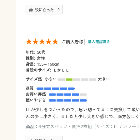
役に立った
0
ご購入者様
購入確認済み
年代:
50代
性別:
女性
身長:
155～160cm
普段のサイズ:
ＬかＬＬ
サイズ感
小さい
大きい
品質
お買い得感
使いやすさ
LLが少しきつかったので、思い切って４ｌに交換して頂
んの少し小さく、４Ｌだと少し大きい感じで、両方苦しく
商品：
3分丈スパッツ・同色2枚組（サイズ：LL / カラー