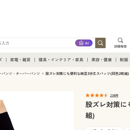
詳細検索
ズ
家電・雑貨
寝具・インテリア・家具
美容・健康
制服
て
ズ通販すべて
家電・雑貨すべて
寝具・インテリア・家具通販すべて
美容・健康通販すべ
制服
ーパンツ・オーバーパンツ
股ズレ対策にも便利な綿混3分丈スパッツ(同色2枚組)
ズファッション
家電
家具・収納
美容・健康・サプリ
制服
238件
ズ下着
キッチン・雑貨・日用品
寝具・ベッド
ジュ
股ズレ対策に
組)
着
カーテン・ラグ・ファブリック