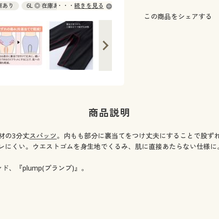
ブラック(同色2枚組) 着用例
在庫あり
6L ◎ 在庫あり
続きを見る
この商品をシェアする
商品説明
材の3分丈
スパッツ
。内もも部分に裏当てをつけ丈夫にすることで股ずれ
レにくい。ウエストゴムを身生地でくるみ、肌に直接あたらない仕様に
、『plump(プランプ)』。