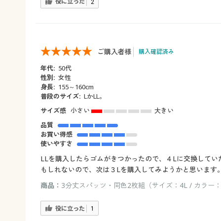
役に立った
2
ご購入者様
購入確認済み
年代:
50代
性別:
女性
身長:
155～160cm
普段のサイズ:
LかLL。
サイズ感
小さい
大きい
品質
お買い得感
使いやすさ
LLを購入したらゴムがきつかったので、４Lに交換して
もしれないので、次は３Lを購入してみようかと思います
商品：
3分丈スパッツ・同色2枚組（サイズ：4L / カラー
役に立った
1