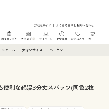
ご利用ガイド
よくある質問とお問い合わせ
商品カテゴリ
カタログ
マイページ
閲覧履歴
お気に入り
カート
カタログ・チラシからのご注文
・スクール
大きいサイズ
バーゲン
デジタルカタログ
て
・スクールすべて
大きいサイズ通販すべて
バーゲンセール
カタログ無料プレゼント
メント
・学生服
大きいサイズ レディース服
シークレットセール
ニア・ティーンズ下着
大きいサイズ レディース下着
も便利な綿混3分丈スパッツ(同色2枚
大きいサイズ メンズ