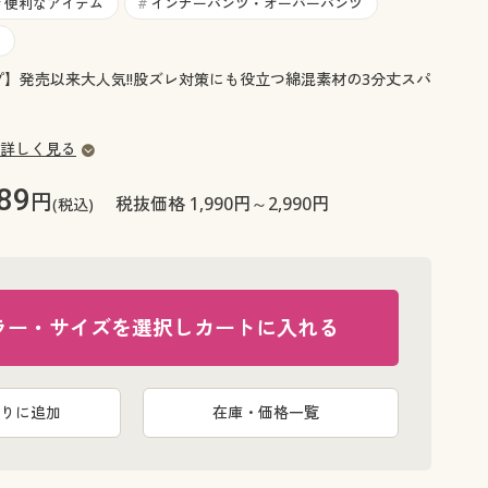
大きいサイズ 事務・制服
便利なアイテム
インナーパンツ・オーバーパンツ
#
#
プ】発売以来大人気!!股ズレ対策にも役立つ綿混素材の3分丈スパ
詳しく見る
89
円
税抜価格 1,990円～2,990円
(税込)
ラー・サイズを選択しカートに入れる
りに追加
在庫・価格一覧
丈
太ももの擦