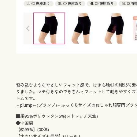
LL ◎ 在庫あり
3L ◎ 在庫あり
4L ◎ 在庫あり
5L ◎ 
7L ◎ 在庫あり
8L ◎ 在庫あり
包み込むようなやさしいフィット感で、はき心地◎の綿95%素
りました。マチ付きなのできちんとフィットして動きやすくズ
トムです。
～plump～(プランプ)～ふっくらサイズのおしゃれ服専門ブランド
■綿95%ポリウレタン5%(ストレッチ天竺)
●中国製
【綿95%】(本体)
【大きいサイズも展開】(LL～8L)