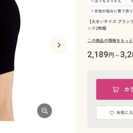
ぽっちゃりさん
#
女性の悩みに寄り添う
#
【大きいサイズ プラン
ッツ2枚組
この商品の情報をもっと
2,189
3,2
円～
カ
お気に入
裏当て二重仕立ての綿混スパッツ・3分