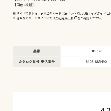
【同色2枚組】
※ サイズの測り方、衣料品のヌード寸法については
共通サイズガイド
※ 返品などサービスについては
ご利用ガイド
をご確認ください。
品番
UP-520
カタログ番号-申込番号
8103-885490
4.