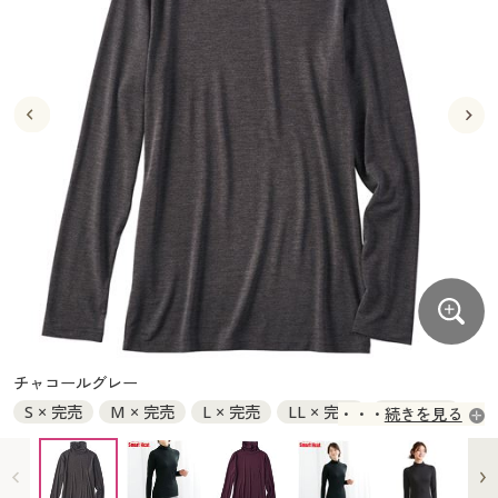
大きいサイズ
制服・スクールすべて
美容・健康・サプリメント
寝具・ベッド
制服・スクール
美容・健康通販すべて
家具・収納
キッチン・雑貨・日用品
バーゲン
大きいサイズ通販すべて
制服・学生服
カーテン・ラグ・ファブリック
大きいサイズ
制服・スクールすべて
美容・健康・サプリメント
寝具・ベッド
詳細検索
バーゲンセール
大きいサイズ レディース服
ジュニア・ティーンズ下着
バーゲン
大きいサイズ通販すべて
制服・学生服
カーテン・ラグ・ファブリック
商品カテゴリ一覧
シークレットセール
大きいサイズ レディース下着
詳細検索
バーゲンセール
大きいサイズ レディース服
ジュニア・ティーンズ下着
カタログ
大きいサイズ メンズ
商品カテゴリ一覧
シークレットセール
大きいサイズ レディース下着
カタログ・チラシからのご注文
カタログ
大きいサイズ 事務・制服
大きいサイズ メンズ
デジタルカタログ
カタログ・チラシからのご注文
チャコールグレー
大きいサイズ 事務・制服
S × 完売
M × 完売
L × 完売
LL × 完売
3L × 完売
続きを見る
カタログ無料プレゼント
デジタルカタログ
4L × 完売
5L × 完売
6L × 完売
会員メニュー