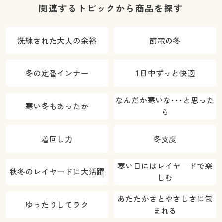
(スマートヒー
関連するトピックから商品を探す
ト® ぬく綿®)
洗練された大人の余裕
節電の冬
冬の定番インナー
1日中ずっと快適
なんだか寒いな･･･と思った
寒い冬もあったか
ら
着回し力
冬支度
寒い日にはレイヤードで楽
秋冬のレイヤードに大活躍
しむ
あたたかさとやさしさに包
ゆったりしてラク
まれる