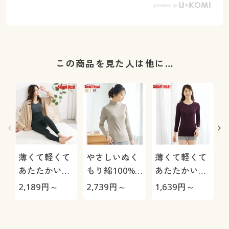
この商品を見た人は他に…
薄くて軽くて
やさしいぬく
薄くて軽くて
あたたかいイ
もり綿100%
あたたかいイ
ンナー(腹巻付
インナー(ター
ンナー(衿狭め
2,189
円～
2,739
円～
1,639
円～
1
き10分丈)(ス
トルネック10
8分袖)(スマー
マートヒート
分袖)(発熱す
トヒート®)
®)
るコットン)