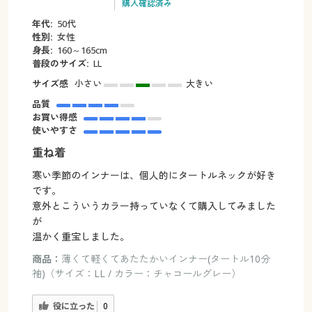
購入確認済み
年代:
50代
性別:
女性
身長:
160～165cm
普段のサイズ:
LL
サイズ感
小さい
大きい
品質
お買い得感
使いやすさ
重ね着
寒い季節のインナーは、個人的にタートルネックが好き
です。
意外とこういうカラー持っていなくて購入してみました
が
温かく重宝しました。
商品：
薄くて軽くてあたたかいインナー(タートル10分
袖)（サイズ：LL / カラー：チャコールグレー）
役に立った
0