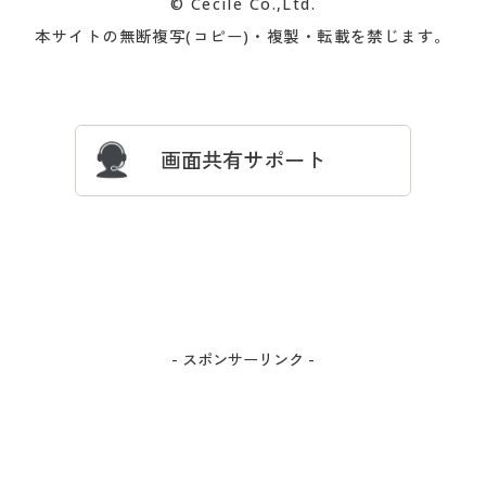
© Cecile Co.,Ltd.
会員登録・お客様情報変更に
お客様番号・パスワードをお
本サイトの無断複写(コピー)・複製・転載を禁じます。
プレゼント＆キャンペーン
サイトマップ
ついて
忘れの場合
サイズガイド
よくある質問とお問い合わせ
画面共有サポート
- スポンサーリンク -