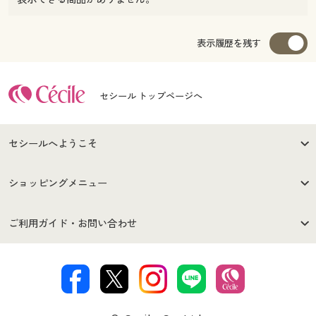
表示履歴を残す
セシール トップページへ
セシールへようこそ
はじめての方へ
ご利用環境について
ショッピングメニュー
セシールご利用規約
プライバシーポリシー
商品カテゴリ
バーゲンセール
ご利用ガイド・お問い合わせ
特定商取引法に基づく表示
古物営業法に基づく表示
カタログ・チラシからのご注
デジタルカタログ
ご注文は
お届けは
文
著作権・商標について
会社案内
交換・返品は
お支払は
カタログ無料プレゼント
特集一覧