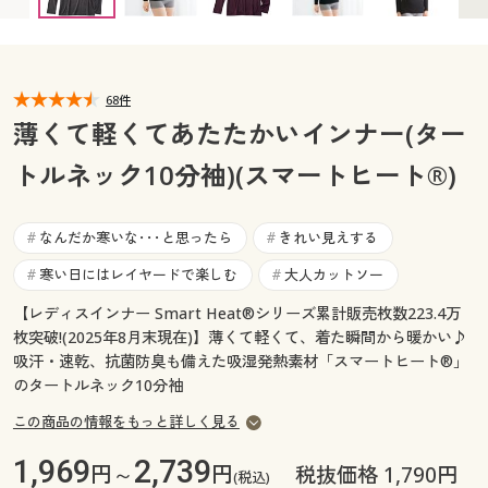
カタログ無料プレゼント
マイページ
会員メニュー
閲覧履歴
68件
マイページ
薄くて軽くてあたたかいインナー(ター
お気に入り
トルネック10分袖)(スマートヒート®)
閲覧履歴
サポート
お気に入り
なんだか寒いな･･･と思ったら
きれい見えする
#
#
ご利用ガイド
寒い日にはレイヤードで楽しむ
大人カットソー
#
#
サポート
【レディスインナー Smart Heat®シリーズ累計販売枚数223.4万
よくある質問とお問い合わせ
ご利用ガイド
枚突破!(2025年8月末現在)】薄くて軽くて、着た瞬間から暖かい♪
吸汗・速乾、抗菌防臭も備えた吸湿発熱素材「スマートヒート®」
のタートルネック10分袖
よくある質問とお問い合わせ
この商品の情報をもっと詳しく見る
1,969
2,739
円～
円
税抜価格 1,790円
(税込)