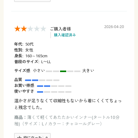
2026-04-20
ご購入者様
購入確認済み
年代:
50代
性別:
女性
身長:
160～165cm
普段のサイズ:
L〜LL
サイズ感
小さい
大きい
品質
お買い得感
使いやすさ
温かさが足りなくて収縮性もないから着にくくてちょっ
と残念でした。
商品：
薄くて軽くてあたたかいインナー(タートル10分
袖)（サイズ：L / カラー：チャコールグレー）