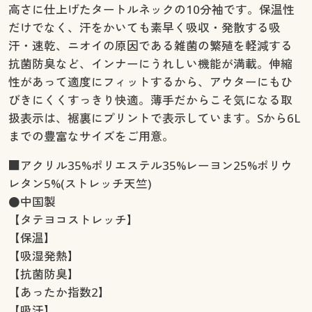
高さに仕上げたタートルネックの10分袖です。保温性
だけでなく、汗をかいても素早く吸収・発散する吸
汗・速乾、ニオイの原因である雑菌の繁殖を軽減する
抗菌防臭など、インナーにうれしい機能が満載。伸縮
性があって適度にフィットするから、アウターにもひ
びきにくくすっきり快適。薄手だからこそ気になる取
扱表示は、裾裏にプリントで表示しています。Sから6L
までの豊富なサイズをご用意。
■アクリル35%ポリエステル35%レーヨン25%ポリウ
レタン5%(ストレッチ天竺)
●中国製
【タテヨコストレッチ】
【保温】
【吸湿発熱】
【抗菌防臭】
【あったか指数2】
【吸汗】