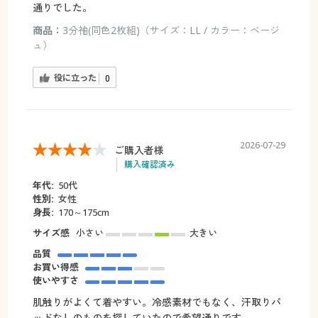
通りでした。
商品：
3分袖(同色2枚組)（サイズ：LL / カラー：ベージ
ュ）
役に立った
0
2026-07-29
ご購入者様
購入確認済み
年代:
50代
性別:
女性
身長:
170～175cm
サイズ感
小さい
大きい
品質
お買い得感
使いやすさ
肌触りがよくて着やすい。冷感素材でもなく、汗取りパ
ッドなしのものを探していたので希望通りです。