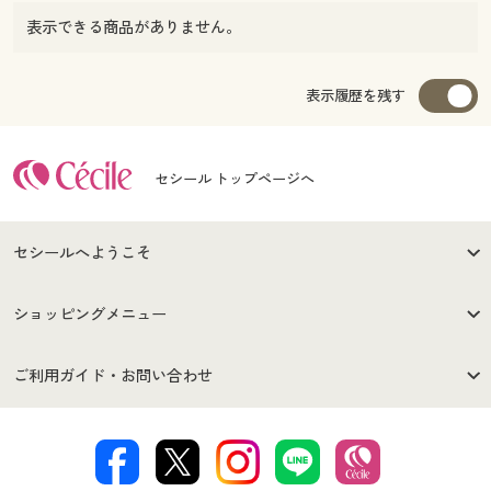
表示できる商品がありません。
表示履歴を残す
セシール トップページへ
セシールへようこそ
はじめての方へ
ご利用環境について
ショッピングメニュー
セシールご利用規約
プライバシーポリシー
商品カテゴリ
バーゲンセール
ご利用ガイド・お問い合わせ
特定商取引法に基づく表示
古物営業法に基づく表示
カタログ・チラシからのご注
デジタルカタログ
ご注文は
お届けは
文
著作権・商標について
会社案内
交換・返品は
お支払は