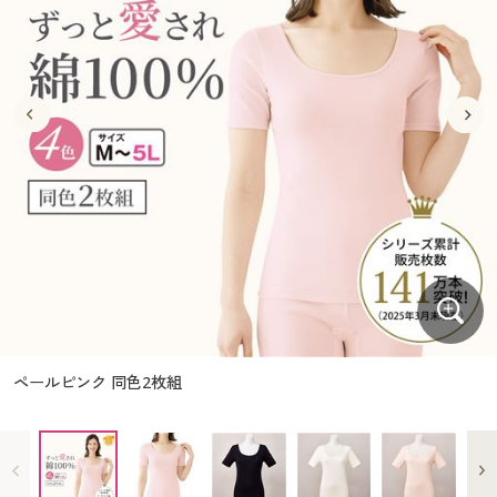
大きいサイズ
制服・スクールすべて
美容・健康・サプリメント
寝具・ベッド
制服・スクール
美容・健康通販すべて
家具・収納
キッチン・雑貨・日用品
バーゲン
大きいサイズ通販すべて
制服・学生服
カーテン・ラグ・ファブリック
大きいサイズ
制服・スクールすべて
美容・健康・サプリメント
寝具・ベッド
詳細検索
バーゲンセール
大きいサイズ レディース服
ジュニア・ティーンズ下着
バーゲン
大きいサイズ通販すべて
制服・学生服
カーテン・ラグ・ファブリック
商品カテゴリ一覧
シークレットセール
大きいサイズ レディース下着
詳細検索
バーゲンセール
大きいサイズ レディース服
ジュニア・ティーンズ下着
カタログ
大きいサイズ メンズ
商品カテゴリ一覧
シークレットセール
大きいサイズ レディース下着
カタログ・チラシからのご注文
カタログ
大きいサイズ 事務・制服
大きいサイズ メンズ
デジタルカタログ
カタログ・チラシからのご注文
ペールピンク 同色2枚組
大きいサイズ 事務・制服
カタログ無料プレゼント
デジタルカタログ
会員メニュー