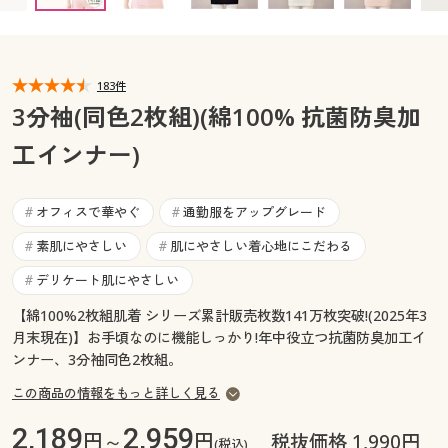
カタログ無料プレゼント
マイページ
会員メニュー
183件
閲覧履歴
マイページ
3分袖(同色2枚組)(綿100% 抗菌防臭加
お気に入り
工インナー)
閲覧履歴
サポート
お気に入り
オフィスで華やぐ
通勤服をアップグレード
#
#
ご利用ガイド
素肌にやさしい
肌にやさしい着心地にこだわる
#
#
サポート
デリケート肌にやさしい
#
よくある質問とお問い合わせ
ご利用ガイド
【綿100%2枚組肌着 シリーズ累計販売枚数141万枚突破!(2025年3
月末現在)】お手頃なのに機能しっかり!年中役立つ抗菌防臭加工イ
ンナー、3分袖同色2枚組。
よくある質問とお問い合わせ
この商品の情報をもっと詳しく見る
2,189
2,959
円～
円
税抜価格 1,990円
(税込)