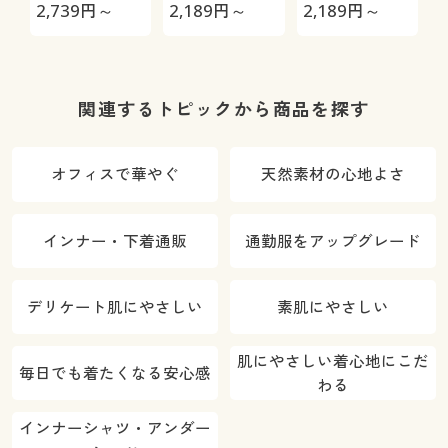
抗菌防臭加工
ームパンツ(両
シィショーツ
2,739
円～
2,189
円～
2,189
円～
2
インナー)
面起毛フリー
(ストレッチ)
ス)
(はきこみ丈ス
タンダード)
関連するトピックから商品を探す
オフィスで華やぐ
天然素材の心地よさ
インナー・下着通販
通勤服をアップグレード
デリケート肌にやさしい
素肌にやさしい
肌にやさしい着心地にこだ
毎日でも着たくなる安心感
わる
インナーシャツ・アンダー