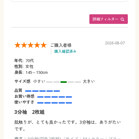
詳細フィルター
2026-08-07
ご購入者様
購入確認済み
年代:
70代
性別:
女性
身長:
145～150cm
サイズ感
小さい
大きい
品質
お買い得感
使いやすさ
3分袖 2枚組
肌触りが、とても良かったです。3分袖は、ありがたい
です。
商品：
3分袖(同色2枚組)（サイズ：M / カラー：ブラッ