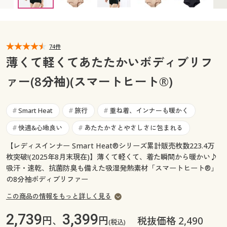
カタログ無料プレゼント
マイページ
会員メニュー
閲覧履歴
74件
マイページ
薄くて軽くてあたたかいボディブリフ
お気に入り
ァー(8分袖)(スマートヒート®)
閲覧履歴
サポート
お気に入り
Smart Heat
旅行
重ね着、インナーも暖かく
#
#
#
ご利用ガイド
快適&心地良い
あたたかさとやさしさに包まれる
#
#
サポート
【レディスインナー Smart Heat®シリーズ累計販売枚数223.4万
よくある質問とお問い合わせ
ご利用ガイド
枚突破!(2025年8月末現在)】薄くて軽くて、着た瞬間から暖かい♪
吸汗・速乾、抗菌防臭も備えた吸湿発熱素材「スマートヒート®」
の8分袖ボディブリファー
よくある質問とお問い合わせ
この商品の情報をもっと詳しく見る
2,739
3,399
円、
円
税抜価格 2,490
(税込)