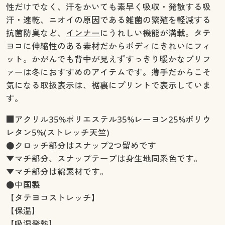
性だけでなく、汗をかいても素早く吸収・発散する吸
汗・速乾、ニオイの原因である雑菌の繁殖を軽減する
抗菌防臭など、
インナー
にうれしい機能が満載。タテ
ヨコに伸縮性のある素材だからボディにきれいにフィ
ット。かがんでも背中が見えずすっきり暖かなブリフ
ァーは冬におすすめのアイテムです。薄手だからこそ
気になる取扱表示は、裾裏にプリントで表示していま
す。
■アクリル35%ポリエステル35%レーヨン25%ポリウ
レタン5%(ストレッチ天竺)
●クロッチ部分はスナップ2つ留めです
▼マチ部分、スナップテープは身生地同系色です。
▼マチ部分は綿素材です。
●中国製
【タテヨコストレッチ】
【保温】
【吸湿発熱】