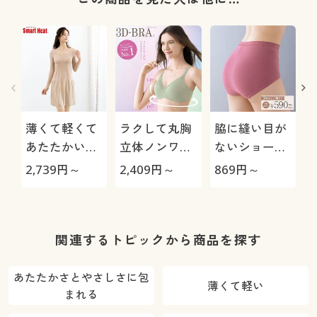
薄くて軽くて
ラクして丸胸
脇に縫い目が
あたたかいイ
立体ノンワイ
ないショーツ
ンナー(切り替
ヤー3Dブラ
(デイリーヒッ
2,739
円～
2,409
円～
869
円～
2
えスリップ8
®(スタンダー
プス®)(綿混
分袖)(スマー
ドタイプ)(ノ
ストレッチ・
トヒート®)
ンワイヤー・
はきこみ丈ス
3/4モールド
タンダード)
関連するトピックから商品を探す
カップ)(サー
ドウェーブブ
あたたかさとやさしさに包
薄くて軽い
ラ)
まれる