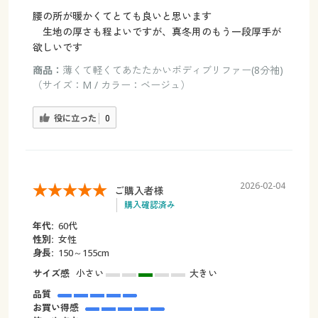
腰の所が暖かくてとても良いと思います
生地の厚さも程よいですが、真冬用のもう一段厚手が
欲しいです
商品：
薄くて軽くてあたたかいボディブリファー(8分袖)
（サイズ：M / カラー：ベージュ）
役に立った
0
2026-02-04
ご購入者様
購入確認済み
年代:
60代
性別:
女性
身長:
150～155cm
サイズ感
小さい
大きい
品質
お買い得感