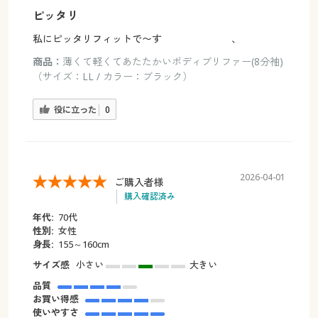
ピッタリ
私にピッタリフィットで〜す 、
商品：
薄くて軽くてあたたかいボディブリファー(8分袖)
（サイズ：LL / カラー：ブラック）
役に立った
0
2026-04-01
ご購入者様
購入確認済み
年代:
70代
性別:
女性
身長:
155～160cm
サイズ感
小さい
大きい
品質
お買い得感
使いやすさ