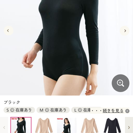
大きいサイズ
制服・スクールすべて
美容・健康・サプリメント
寝具・ベッド
制服・スクール
美容・健康通販すべて
家具・収納
キッチン・雑貨・日用品
バーゲン
大きいサイズ通販すべて
制服・学生服
カーテン・ラグ・ファブリック
大きいサイズ
制服・スクールすべて
美容・健康・サプリメント
寝具・ベッド
詳細検索
バーゲンセール
大きいサイズ レディース服
ジュニア・ティーンズ下着
バーゲン
大きいサイズ通販すべて
制服・学生服
カーテン・ラグ・ファブリック
商品カテゴリ一覧
シークレットセール
大きいサイズ レディース下着
詳細検索
バーゲンセール
大きいサイズ レディース服
ジュニア・ティーンズ下着
カタログ
大きいサイズ メンズ
商品カテゴリ一覧
シークレットセール
大きいサイズ レディース下着
カタログ・チラシからのご注文
カタログ
大きいサイズ 事務・制服
大きいサイズ メンズ
デジタルカタログ
カタログ・チラシからのご注文
ブラック
大きいサイズ 事務・制服
S ◎ 在庫あり
M ◎ 在庫あり
L ◎ 在庫あり
続きを見る
カタログ無料プレゼント
デジタルカタログ
LL ◎ 在庫あり
3L ◎ 在庫あり
会員メニュー