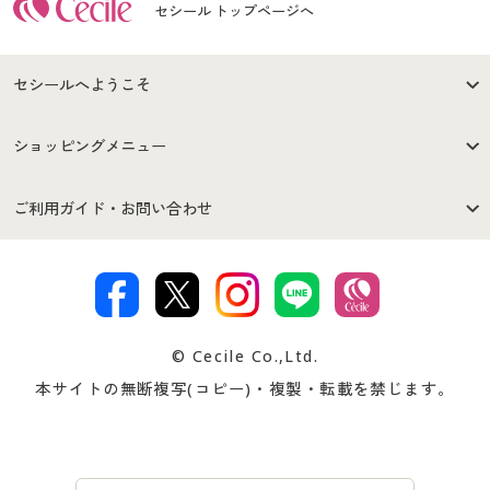
セシール トップページへ
セシールへようこそ
はじめての方へ
ご利用環境について
ショッピングメニュー
セシールご利用規約
プライバシーポリシー
商品カテゴリ
バーゲンセール
ご利用ガイド・お問い合わせ
特定商取引法に基づく表示
古物営業法に基づく表示
カタログ・チラシからのご注
デジタルカタログ
ご注文は
お届けは
文
著作権・商標について
会社案内
交換・返品は
お支払は
カタログ無料プレゼント
特集一覧
© Cecile Co.,Ltd.
会員登録・お客様情報変更に
お客様番号・パスワードをお
本サイトの無断複写(コピー)・複製・転載を禁じます。
プレゼント＆キャンペーン
サイトマップ
ついて
忘れの場合
サイズガイド
よくある質問とお問い合わせ