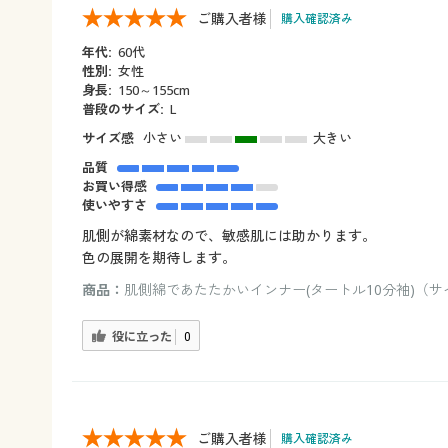
ご購入者様
購入確認済み
年代:
60代
性別:
女性
身長:
150～155cm
普段のサイズ:
L
サイズ感
小さい
大きい
品質
お買い得感
使いやすさ
肌側が綿素材なので、敏感肌には助かります。
色の展開を期待します。
商品：
肌側綿であたたかいインナー(タートル10分袖)（サイ
役に立った
0
ご購入者様
購入確認済み