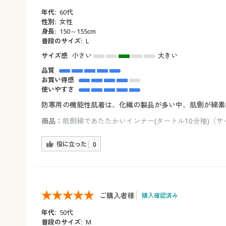
年代:
60代
性別:
女性
身長:
150～155cm
普段のサイズ:
L
サイズ感
小さい
大きい
品質
お買い得感
使いやすさ
防寒用の機能性肌着は、化繊の製品が多い中、肌側が綿素
商品：
肌側綿であたたかいインナー(タートル10分袖)（サイ
役に立った
0
ご購入者様
購入確認済み
年代:
50代
普段のサイズ:
M