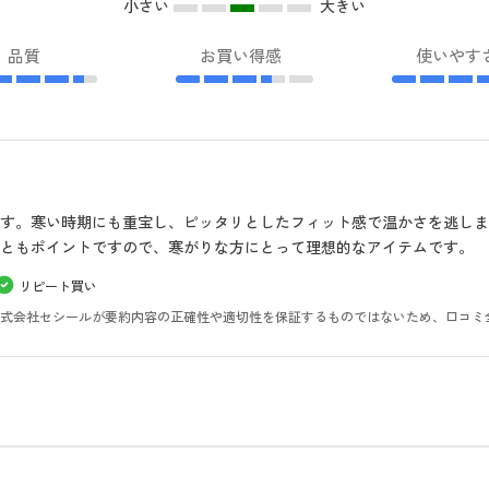
小さい
大きい
品質
お買い得感
使いやす
す。寒い時期にも重宝し、ピッタリとしたフィット感で温かさを逃し
ともポイントですので、寒がりな方にとって理想的なアイテムです。
リピート買い
。株式会社セシールが要約内容の正確性や適切性を保証するものではないため、口コミ