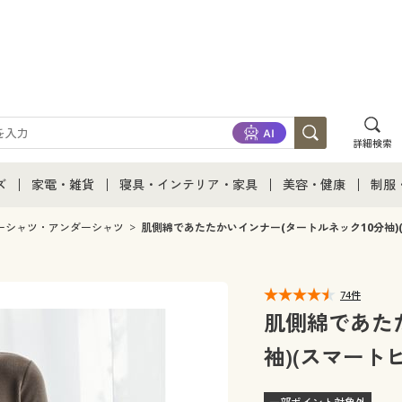
詳細検索
ズ
家電・雑貨
寝具・インテリア・家具
美容・健康
制服
て
ズ通販すべて
家電・雑貨すべて
寝具・インテリア・家具通販すべて
美容・健康通販すべ
制服
ーシャツ・アンダーシャツ
肌側綿であたたかいインナー(タートルネック10分袖)(
ズファッション
家電
家具・収納
美容・健康・サプリ
制服
74件
ズ下着
キッチン・雑貨・日用品
寝具・ベッド
ジュ
肌側綿であた
袖)(スマートヒ
着
カーテン・ラグ・ファブリック