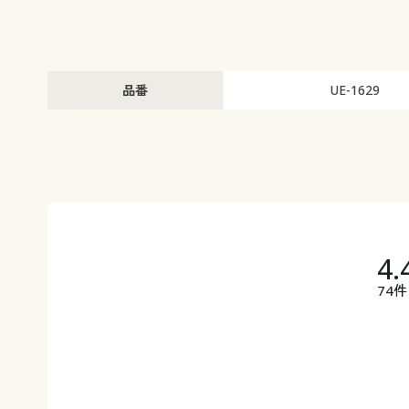
品番
UE-1629
4.
74件