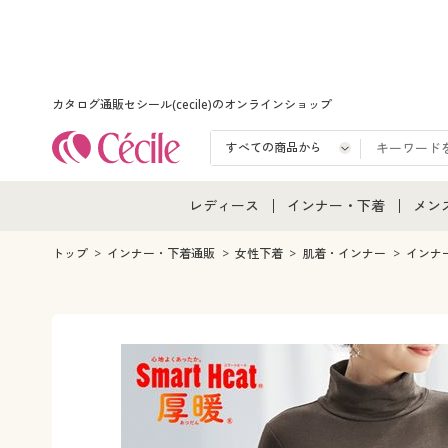
カタログ通販セシール(cecile)のオンラインショップ
レディース
インナー・下着
メン
レディース通販すべて
インナー・下着通販すべ
メン
トップ
インナー・下着通販
女性下着
肌着・インナー
インナ
レディースファッション
女性下着
メン
女性下着
メンズ下着
メン
ジュニア・ティーンズ下