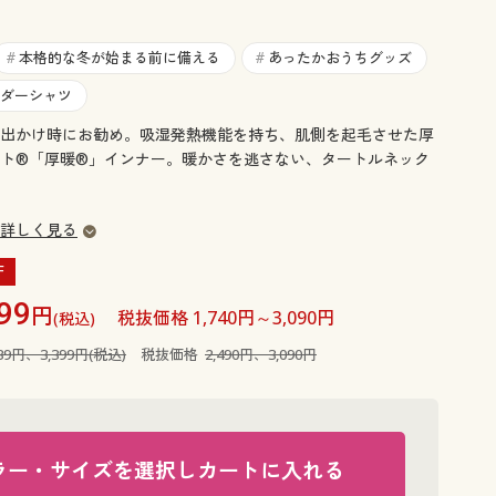
大きいサイズ 事務・制服
本格的な冬が始まる前に備える
あったかおうちグッズ
#
#
ダーシャツ
出かけ時にお勧め。吸湿発熱機能を持ち、肌側を起毛させた厚
ト®「厚暖®」インナー。暖かさを逃さない、タートルネック
詳しく見る
F
99
円
税抜価格 1,740円～3,090円
(税込)
739円、3,399円(税込)
税抜価格
2,490円、3,090円
ラー・サイズを選択しカートに入れる
アンティッ