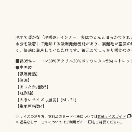
厚地で暖かな「厚暖®」インナー。表はつるんと滑らかできれ
水分を吸着して発熱する吸湿発熱機能があり、裏起毛が空気の
く、快適に着用していただけます。首元までしっかり暖かなタ
■綿35%レーヨン30%アクリル30%ポリウレタン5%(ストレッ
●中国製
【吸湿発熱】
【保温】
【あったか指数5】
【肌側綿】
【大きいサイズも展開】(M～3L)
【生地厚指数4】
※ サイズの測り方、衣料品のヌード寸法については
共通サイズガイド
※ 返品などサービスについては
ご利用ガイド
をご確認ください。