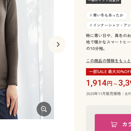
一部ポイント対象外
寒い冬もあったか
#
インナーシャツ・アン
#
特に寒い日や、真冬のお
地で暖かなスマートヒー
の10分袖。
この商品の情報をもっと
一部SALE 最大30%OF
1,914
3,3
円～
2025年11月販売価格：
2,
カ
ブラック