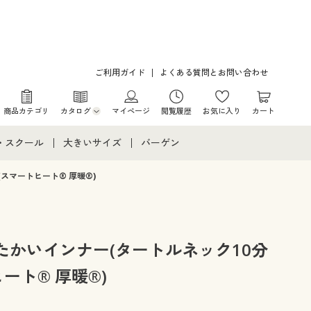
ご利用ガイド
よくある質問とお問い合わせ
商品カテゴリ
カタログ
マイページ
閲覧履歴
お気に入り
カート
カタログ・チラシからのご注文
・スクール
大きいサイズ
バーゲン
デジタルカタログ
て
・スクールすべて
大きいサイズ通販すべて
バーゲンセール
スマートヒート® 厚暖®)
カタログ無料プレゼント
メント
・学生服
大きいサイズ レディース服
シークレットセール
ニア・ティーンズ下着
大きいサイズ レディース下着
たかいインナー(タートルネック10分
ート® 厚暖®)
大きいサイズ メンズ