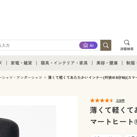
詳細検索
ズ
家電・雑貨
寝具・インテリア・家具
美容・健康
制服
て
ズ通販すべて
家電・雑貨すべて
寝具・インテリア・家具通販すべて
美容・健康通販すべ
制服
ーシャツ・アンダーシャツ
薄くて軽くてあたたかいインナー(衿狭め8分袖)(スマ
ズファッション
家電
家具・収納
美容・健康・サプリ
制服
328件
ズ下着
キッチン・雑貨・日用品
寝具・ベッド
ジュ
薄くて軽くてあ
マートヒート®
着
カーテン・ラグ・ファブリック