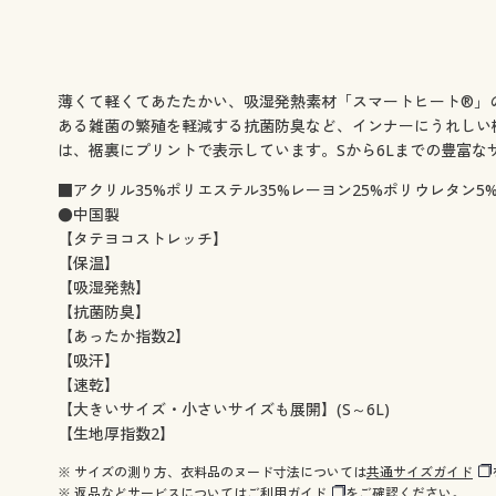
薄くて軽くてあたたかい、吸湿発熱素材「スマートヒート®」
ある雑菌の繁殖を軽減する抗菌防臭など、インナーにうれしい
は、裾裏にプリントで表示しています。Sから6Lまでの豊富な
■アクリル35%ポリエステル35%レーヨン25%ポリウレタン5%
●中国製
【タテヨコストレッチ】
【保温】
【吸湿発熱】
【抗菌防臭】
【あったか指数2】
【吸汗】
【速乾】
【大きいサイズ・小さいサイズも展開】(S～6L)
【生地厚指数2】
※ サイズの測り方、衣料品のヌード寸法については
共通サイズガイド
※ 返品などサービスについては
ご利用ガイド
をご確認ください。