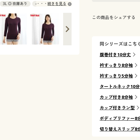
3L ◎ 在庫あり
4L ◎ 在庫あり
続きを見る
この商品をシェアする
同シリーズはこち
腹巻付き10分丈
衿すっきり8分袖
衿すっきり5分袖
タートルネック10
カップ付き8分袖
カップ付きラン型
ボディブリファー8
切り替えスリップ8