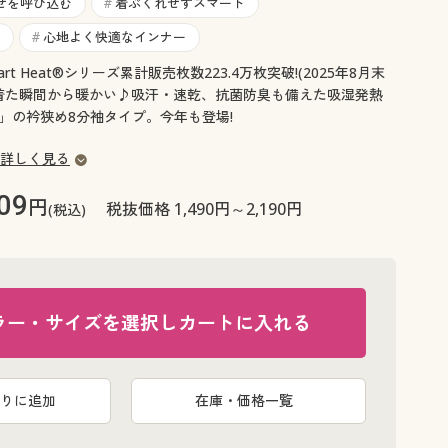
大きいサイズ 事務・制服
せを呼び込む
着ぶくれせずスマート
#
心地よく快適なインナー
#
t Heat®シリーズ累計販売枚数223.4万枚突破!(2025年8月末
着た瞬間から暖かい♪吸汗・速乾、抗菌防臭も備えた吸湿発熱
」の衿狭め8分袖タイプ。今年も登場!
詳しく見る
09
円
税抜価格 1,490円～2,190円
(税込)
ラー・サイズを選択しカートに入れる
りに追加
在庫・価格一覧
ベージュ