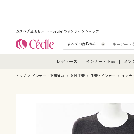
カタログ通販セシール(cecile)のオンラインショップ
レディース
インナー・下着
メン
レディース通販すべて
インナー・下着通販すべ
メン
トップ
インナー・下着通販
女性下着
肌着・インナー
インナ
レディースファッション
女性下着
メン
女性下着
メンズ下着
メン
ジュニア・ティーンズ下