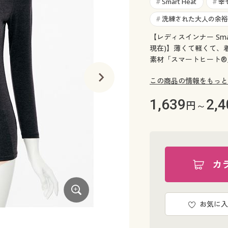
Smart Heat
幸
#
#
洗練された大人の余裕
#
【レディスインナー Smar
現在)】薄くて軽くて、
素材「スマートヒート®
この商品の情報をもっと
1,639
2,4
円～
カ
お気に入
ブラック