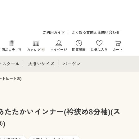
ご利用ガイド
よくある質問とお問い合わせ
商品カテゴリ
カタログ
マイページ
閲覧履歴
お気に入り
カート
カタログ・チラシからのご注文
・スクール
大きいサイズ
バーゲン
デジタルカタログ
て
・スクールすべて
大きいサイズ通販すべて
バーゲンセール
ートヒート®)
カタログ無料プレゼント
メント
・学生服
大きいサイズ レディース服
シークレットセール
ニア・ティーンズ下着
大きいサイズ レディース下着
たたかいインナー(衿狭め8分袖)(ス
)
大きいサイズ メンズ