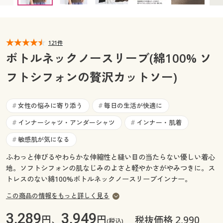
カタログ無料プレゼント
マイページ
会員メニュー
121件
閲覧履歴
マイページ
ボトルネックノースリーブ(綿100% ソ
お気に入り
フトシフォンの贅沢カットソー)
閲覧履歴
サポート
お気に入り
女性の悩みに寄り添う
毎日の生活が快適に
#
#
ご利用ガイド
インナーシャツ・アンダーシャツ
インナー・肌着
#
#
サポート
敏感肌が気になる
#
よくある質問とお問い合わせ
ご利用ガイド
ふわっと伸びるやわらかな伸縮性と縫い目の当たらない優しい着心
地。ソフトシフォンの肌なじみのよさと軽やかさがやみつきに。ス
トレスのない綿100%ボトルネックノースリーブインナー。
よくある質問とお問い合わせ
この商品の情報をもっと詳しく見る
3,289
3,949
円、
円
税抜価格 2,990
(税込)