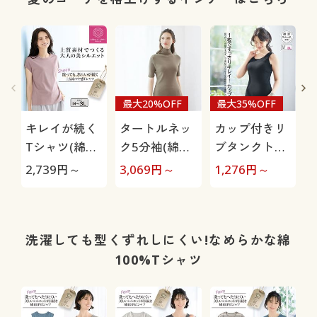
最大20%OFF
最大35%OFF
キレイが続く
タートルネッ
カップ付きリ
Tシャツ(綿
ク5分袖(綿
ブタンクトッ
100%)
100% ソフト
プ(綿混)
2,739
円～
3,069
円～
1,276
円～
2
シフォンの贅
沢カットソー)
ア
洗濯しても型くずれしにくい!なめらかな綿
100%Tシャツ