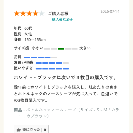
2026-07-14
ご購入者様
購入確認済み
年代:
60代
性別:
女性
身長:
150～155cm
サイズ感
小さい
大きい
品質
お買い得感
使いやすさ
ホワイト・ブラックに次いで３枚目の購入です。
数年前にホワイトとブラックを購入し、肌あたりの良さ
とボトルネックのノースリーブが気に入って、色違いで
の3枚目購入です。
商品：
ボトルネックノースリーブ（サイズ：S～M / カラ
ー：モカブラウン）
役に立った
0