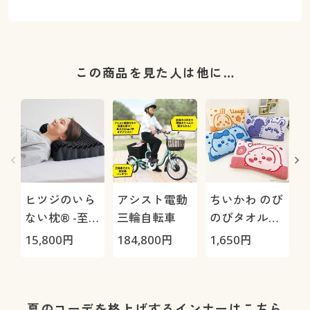
この商品を見た人は他に…
ヒツジのいら
アシスト電動
ちいかわ のび
ない枕® -至
三輪自転車
のびタオル地
極-
枕カバー
H
15,800
円
184,800
円
1,650
円
4
0
夏のコーデを格上げするインナーはこちら