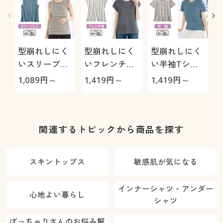
型崩れしにく
型崩れしにく
型崩れしにく
いスリーブレ
いフレンチ袖
い半袖Tシャ
ス(綿100%)
Tシャツ(綿
ツ(綿100%)
1,089
円～
1,419
円～
1,419
円～
1
100%)
(
関連するトピックから商品を探す
スキントップス
敏感肌が気になる
インナーシャツ・アンダー
心地よい暮らし
シャツ
ぽっちゃりさんのお悩み解