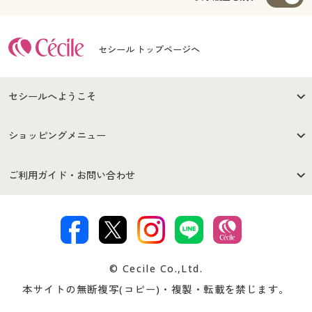
セシール トップページへ
セシールへようこそ
はじめての方へ
ご利用環境について
ショッピングメニュー
セシールご利用規約
プライバシーポリシー
商品カテゴリ
バーゲンセール
ご利用ガイド・お問い合わせ
特定商取引法に基づく表示
古物営業法に基づく表示
カタログ・チラシからのご注
デジタルカタログ
ご注文は
お届けは
文
著作権・商標について
会社案内
交換・返品は
お支払は
カタログ無料プレゼント
特集一覧
© Cecile Co.,Ltd.
会員登録・お客様情報変更に
お客様番号・パスワードをお
本サイトの無断複写(コピー)・複製・転載を禁じます。
プレゼント＆キャンペーン
サイトマップ
ついて
忘れの場合