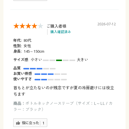
2026-07-12
ご購入者様
購入確認済み
年代:
80代
性別:
女性
身長:
145～150cm
サイズ感
小さい
大きい
品質
お買い得感
使いやすさ
首もとが立たないのが残念ですが夏の冷房避けには役立
ちます
商品：
ボトルネックノースリーブ（サイズ：L～LL / カ
ラー：ブラック）
役に立った
1