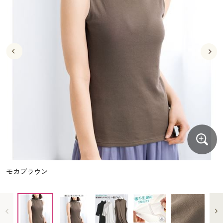
大きいサイズ
制服・スクールすべて
美容・健康・サプリメント
寝具・ベッド
制服・スクール
美容・健康通販すべて
家具・収納
キッチン・雑貨・日用品
バーゲン
大きいサイズ通販すべて
制服・学生服
カーテン・ラグ・ファブリック
大きいサイズ
制服・スクールすべて
美容・健康・サプリメント
寝具・ベッド
詳細検索
バーゲンセール
大きいサイズ レディース服
ジュニア・ティーンズ下着
バーゲン
大きいサイズ通販すべて
制服・学生服
カーテン・ラグ・ファブリック
商品カテゴリ一覧
シークレットセール
大きいサイズ レディース下着
詳細検索
バーゲンセール
大きいサイズ レディース服
ジュニア・ティーンズ下着
カタログ
大きいサイズ メンズ
商品カテゴリ一覧
シークレットセール
大きいサイズ レディース下着
カタログ・チラシからのご注文
カタログ
大きいサイズ 事務・制服
大きいサイズ メンズ
デジタルカタログ
カタログ・チラシからのご注文
モカブラウン
大きいサイズ 事務・制服
カタログ無料プレゼント
デジタルカタログ
会員メニュー