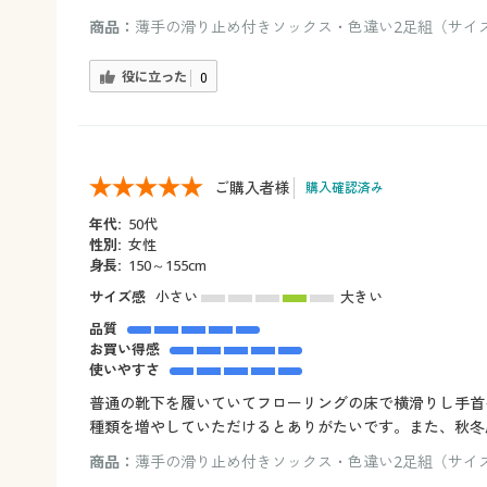
商品：
薄手の滑り止め付きソックス・色違い2足組（サイズ：2
役に立った
0
ご購入者様
購入確認済み
年代:
50代
性別:
女性
身長:
150～155cm
サイズ感
小さい
大きい
品質
お買い得感
使いやすさ
普通の靴下を履いていてフローリングの床で横滑りし手首
種類を増やしていただけるとありがたいです。また、秋冬
商品：
薄手の滑り止め付きソックス・色違い2足組（サイズ：2