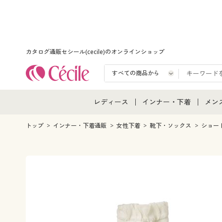
カタログ通販セシール(cecile)のオンラインショップ
レディース
インナー・下着
メン
レディース通販すべて
インナー・下着通販すべ
メン
トップ
インナー・下着通販
女性下着
靴下・ソックス
ショー
レディースファッション
女性下着
メン
女性下着
メンズ下着
メン
ジュニア・ティーンズ下