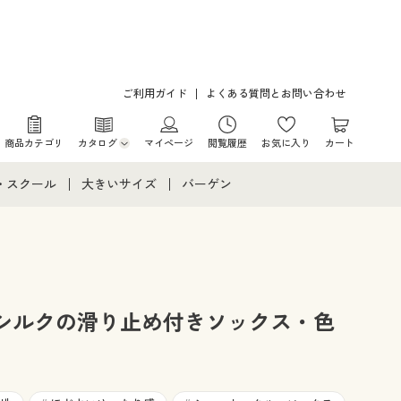
ご利用ガイド
よくある質問とお問い合わせ
商品カテゴリ
カタログ
マイページ
閲覧履歴
お気に入り
カート
カタログ・チラシからのご注文
・スクール
大きいサイズ
バーゲン
デジタルカタログ
て
・スクールすべて
大きいサイズ通販すべて
バーゲンセール
カタログ無料プレゼント
メント
・学生服
大きいサイズ レディース服
シークレットセール
ニア・ティーンズ下着
大きいサイズ レディース下着
シルクの滑り止め付きソックス・色
大きいサイズ メンズ