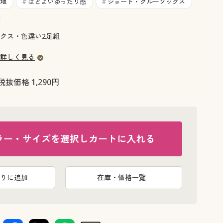
大きいサイズ 事務・制服
地
ほどよいゆったり感
ショート・クルーソックス
#
#
クス・色違い2足組
詳しく見る
税抜価格 1,290円
ラー・サイズを選択しカートに入れる
りに追加
在庫・価格一覧
地。
つま先縫い目