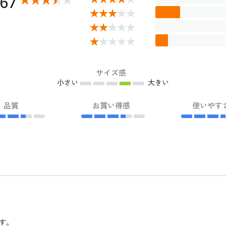
.67
サイズ感
小さい
大きい
品質
お買い得感
使いやす
す。