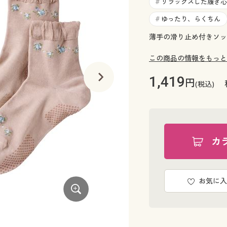
リラックスした履き心
#
ゆったり、らくちん
#
薄手の滑り止め付きソッ
この商品の情報をもっと
1,419
円
(税込)
カ
お気に入
薄手で軽やかなゆったり感のある履き心