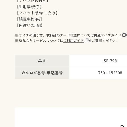
【すべり止め付き】
【生地厚/薄手】
【フィット感/ゆったり】
【絹混率約4%】
【色違い2足組】
※ サイズの測り方、衣料品のヌード寸法については
共通サイズガイド
※ 返品などサービスについては
ご利用ガイド
をご確認ください。
品番
SP-796
カタログ番号-申込番号
7501-152308