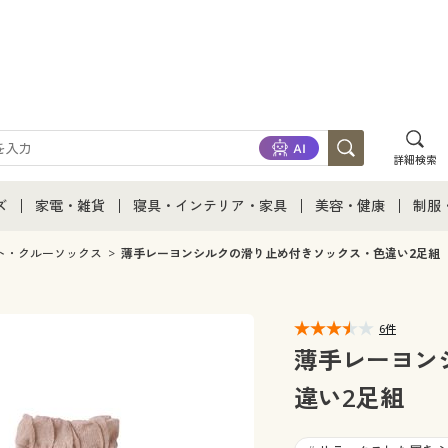
詳細検索
ズ
家電・雑貨
寝具・インテリア・家具
美容・健康
制服
て
ズ通販すべて
家電・雑貨すべて
寝具・インテリア・家具通販すべて
美容・健康通販すべ
制服
ト・クルーソックス
薄手レーヨンシルクの滑り止め付きソックス・色違い2足組
ズファッション
家電
家具・収納
美容・健康・サプリ
制服
6件
ズ下着
キッチン・雑貨・日用品
寝具・ベッド
ジュ
薄手レーヨン
違い2足組
着
カーテン・ラグ・ファブリック