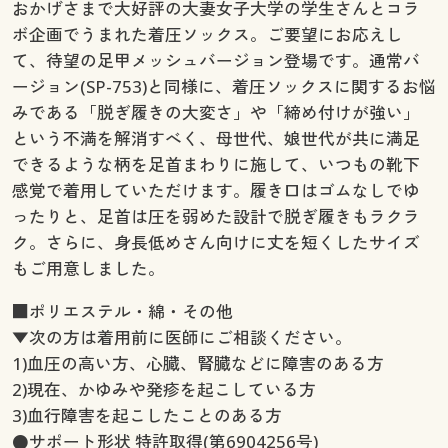
おかげさまで大好評の大妻女子大学の学生さんとコラ
ボ企画でうまれた着圧ソックス。ご要望にお応えし
て、待望の足甲メッシュバージョン登場です。通常バ
ージョン(SP-753)と同様に、着圧ソックスに関するお悩
みである「脱ぎ履きの大変さ」や「締め付けが強い」
という不満を解消すべく、母世代、娘世代が共に満足
できるような柄を足首まわりに施して、いつもの靴下
感覚で着用していただけます。履き口はゴムなしでゆ
ったりと、足首は圧を弱めた設計で脱ぎ履きもラクラ
ク。さらに、身長低めさん向けに丈を短くしたサイズ
もご用意しました。
■ポリエステル・綿・その他
▼次の方は着用前に医師にご相談ください。
1)血圧の高い方、心臓、腎臓などに障害のある方
2)現在、かゆみや発疹を起こしている方
3)血行障害を起こしたことのある方
●サポート形状 特許取得(第6904256号)