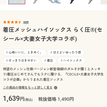
カタログ無料プレゼント
マイページ
会員メニュー
閲覧履歴
98件
マイページ
着圧メッシュハイソックス らく圧®(セ
お気に入り
シール×大妻女子大学コラボ)
閲覧履歴
サポート
お気に入り
心地いいに、ときめく。
ほどよいゆったり感
#
#
ご利用ガイド
すっきりはきやすい
着圧
ハイソックス
#
#
#
サポート
待望のメッシュ仕様バージョン新登場!脚のダルさが履くとスッキ
よくある質問とお問い合わせ
ご利用ガイド
リ!着圧はじめてさんでもラクに履ける、『CECILE×大妻女子大学生
コラボ企画』からうまれた着圧ソックス
よくある質問とお問い合わせ
この商品の情報をもっと詳しく見る
1,639
円
税抜価格 1,490円
(税込)