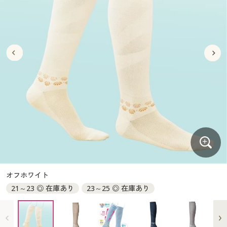
大きいサイズ
制服・スクールすべて
美容・健康・サプリメント
寝具・ベッド
制服・スクール
美容・健康通販すべて
家具・収納
キッチン・雑貨・日用品
バーゲン
大きいサイズ通販すべて
制服・学生服
カーテン・ラグ・ファブリック
大きいサイズ
制服・スクールすべて
美容・健康・サプリメント
寝具・ベッド
詳細検索
バーゲンセール
大きいサイズ レディース服
ジュニア・ティーンズ下着
バーゲン
大きいサイズ通販すべて
制服・学生服
カーテン・ラグ・ファブリック
商品カテゴリ一覧
シークレットセール
大きいサイズ レディース下着
詳細検索
バーゲンセール
大きいサイズ レディース服
ジュニア・ティーンズ下着
カタログ
大きいサイズ メンズ
商品カテゴリ一覧
シークレットセール
大きいサイズ レディース下着
カタログ・チラシからのご注文
カタログ
大きいサイズ 事務・制服
大きいサイズ メンズ
デジタルカタログ
カタログ・チラシからのご注文
オフホワイト
大きいサイズ 事務・制服
21～23 ◎ 在庫あり
23～25 ◎ 在庫あり
カタログ無料プレゼント
デジタルカタログ
会員メニュー