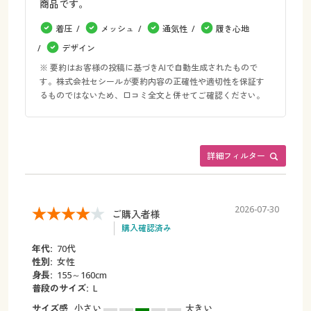
商品です。
着圧
メッシュ
通気性
履き心地
デザイン
※ 要約はお客様の投稿に基づきAIで自動生成されたもので
す。株式会社セシールが要約内容の正確性や適切性を保証す
るものではないため、口コミ全文と併せてご確認ください。
詳細フィルター
2026-07-30
ご購入者様
購入確認済み
年代:
70代
性別:
女性
身長:
155～160cm
普段のサイズ:
L
サイズ感
小さい
大きい