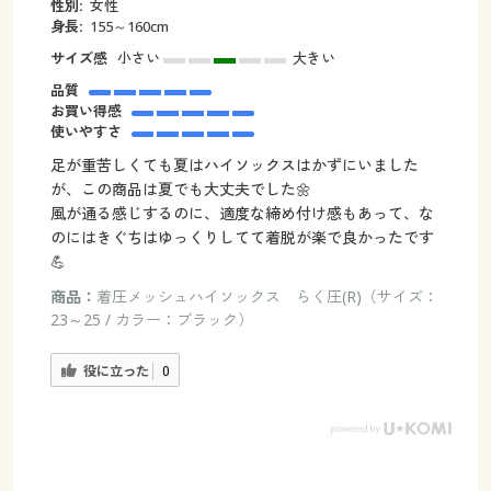
性別:
女性
身長:
155～160cm
サイズ感
小さい
大きい
品質
お買い得感
使いやすさ
足が重苦しくても夏はハイソックスはかずにいました
が、この商品は夏でも大丈夫でした🌼
風が通る感じするのに、適度な締め付け感もあって、な
のにはきぐちはゆっくりしてて着脱が楽で良かったです
💪
商品：
着圧メッシュハイソックス らく圧(R)（サイズ：
23～25 / カラー：ブラック）
役に立った
0