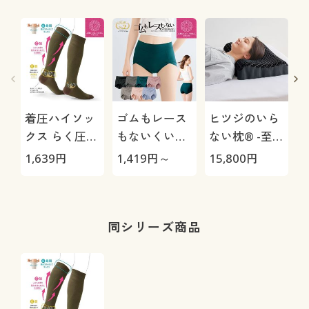
着圧ハイソッ
ゴムもレース
ヒツジのいら
クス らく圧
もないくい込
ない枕® -至
®(セシール×
みにくいショ
極-
1,639
円
1,419
円～
15,800
円
1
大妻女子大学
ーツ(はきこみ
コラボ)
丈スタンダー
ド)
同シリーズ商品