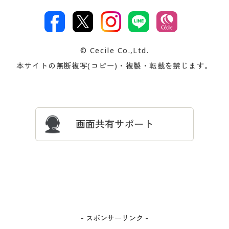
特定商取引法に基づく表示
古物営業法に基づく表示
カタログ・チラシからのご注
デジタルカタログ
ご注文は
お届けは
文
著作権・商標について
会社案内
交換・返品は
お支払は
カタログ無料プレゼント
特集一覧
© Cecile Co.,Ltd.
会員登録・お客様情報変更に
お客様番号・パスワードをお
本サイトの無断複写(コピー)・複製・転載を禁じます。
プレゼント＆キャンペーン
サイトマップ
ついて
忘れの場合
サイズガイド
よくある質問とお問い合わせ
画面共有サポート
- スポンサーリンク -