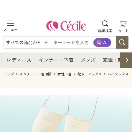
商品を探す
レディース
商品を探す
詳細検索
カート
インナー・下着
レディース通販すべて
レディース
メンズ
インナー・下着通販すべて
レディースファッション
インナー・下着
レディース通販すべて
レディース
インナー・下着
メンズ
家電・雑貨
家電・雑貨
メンズ通販すべて
女性下着
女性下着
メンズ
インナー・下着通販すべて
レディースファッション
トップ
インナー・下着通販
女性下着
靴下・ソックス
ハイソックス
寝具・インテリア・家具
家電・雑貨すべて
メンズファッション
メンズ下着
家電・雑貨
メンズ通販すべて
女性下着
女性下着
美容・健康
寝具・インテリア・家具通販すべて
家電
メンズ下着
ジュニア・ティーンズ下着
寝具・インテリア・家具
家電・雑貨すべて
メンズファッション
メンズ下着
制服・スクール
美容・健康通販すべて
家具・収納
キッチン・雑貨・日用品
美容・健康
寝具・インテリア・家具通販すべて
家電
メンズ下着
ジュニア・ティーンズ下着