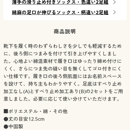
薄手の滑り止め付きソックス・色違い2足組
綿麻の足口が伸びるソックス・柄違い2足組
商品説明
靴下を履く時のわずらわしさを少しでも軽減するため
に、後ろ側につまみを付けて引き上げやすくしまし
た。心地よい綿混素材で履き口はゆったり締め付けに
くく、さらにつま先の縫い目を無くしてゴロ付きにく
い仕様です。履き口の後ろ側肌面にはお名前スペース
を設けて、持ち主もわかりやすく。足底はすべり止め
加工なし(A)とすべり止め加工あり(B)の2セットをご用
意しました。必要に応じて使い分けていただけます。
■ポリエステル・綿・その他
●丈の目安12.5cm
●中国製