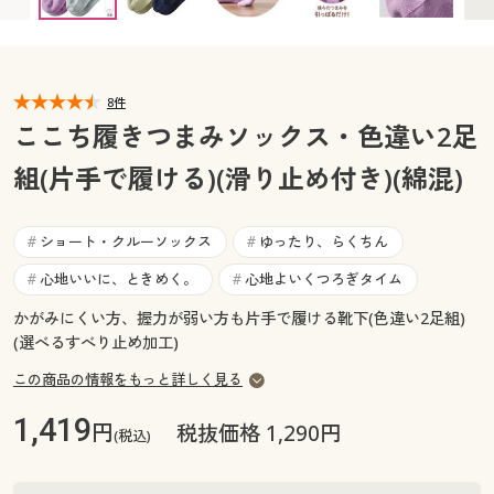
カタログ無料プレゼント
マイページ
会員メニュー
閲覧履歴
8件
マイページ
ここち履きつまみソックス・色違い2足
お気に入り
組(片手で履ける)(滑り止め付き)(綿混)
閲覧履歴
サポート
お気に入り
ショート・クルーソックス
ゆったり、らくちん
#
#
ご利用ガイド
心地いいに、ときめく。
心地よいくつろぎタイム
#
#
サポート
かがみにくい方、握力が弱い方も片手で履ける靴下(色違い2足組)
よくある質問とお問い合わせ
ご利用ガイド
(選べるすべり止め加工)
この商品の情報をもっと詳しく見る
よくある質問とお問い合わせ
1,419
円
税抜価格 1,290円
(税込)