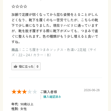
☆☆☆☆
加齢で足腰が弱くなってから屈む姿勢をとることがしん
どくなり、靴下を履くのも一苦労でしたが、こちらの靴
下で少し楽になりました。現在リハビリに通っています
が、靴を脱ぎ履ぎする際に靴下がズレても、つまみで直
ぐに整えられます。色の種類がもう少し増えると良いで
すね。
商品：
ここち履きつまみソックス・色違い2足組（サイ
ズ：22～24 / カラー：B）
役に立った
0
2026-06-28
ご購入者様
購入確認済み
年代:
90歳以上
性別:
女性