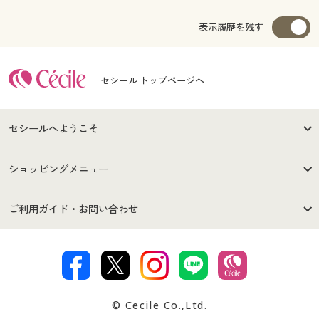
表示履歴を残す
セシール トップページへ
セシールへようこそ
はじめての方へ
ご利用環境について
ショッピングメニュー
セシールご利用規約
プライバシーポリシー
商品カテゴリ
バーゲンセール
ご利用ガイド・お問い合わせ
特定商取引法に基づく表示
古物営業法に基づく表示
カタログ・チラシからのご注
デジタルカタログ
ご注文は
お届けは
文
著作権・商標について
会社案内
交換・返品は
お支払は
カタログ無料プレゼント
特集一覧
© Cecile Co.,Ltd.
会員登録・お客様情報変更に
お客様番号・パスワードをお