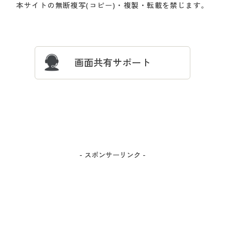
本サイトの無断複写(コピー)・複製・転載を禁じます。
プレゼント＆キャンペーン
サイトマップ
ついて
忘れの場合
サイズガイド
よくある質問とお問い合わせ
画面共有サポート
- スポンサーリンク -
カラー・サイズを選択しカートに入れる