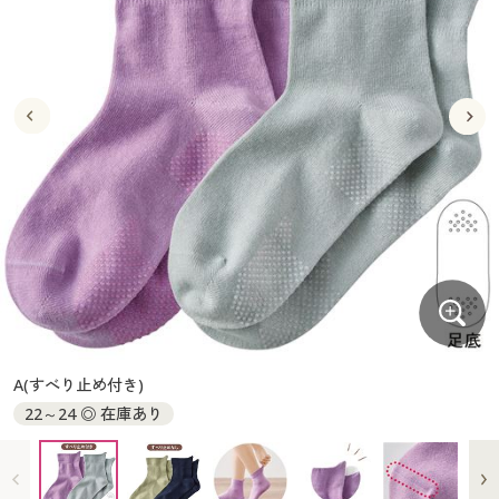
大きいサイズ
制服・スクールすべて
美容・健康・サプリメント
寝具・ベッド
制服・スクール
美容・健康通販すべて
家具・収納
キッチン・雑貨・日用品
バーゲン
大きいサイズ通販すべて
制服・学生服
カーテン・ラグ・ファブリック
大きいサイズ
制服・スクールすべて
美容・健康・サプリメント
寝具・ベッド
詳細検索
バーゲンセール
大きいサイズ レディース服
ジュニア・ティーンズ下着
バーゲン
大きいサイズ通販すべて
制服・学生服
カーテン・ラグ・ファブリック
商品カテゴリ一覧
シークレットセール
大きいサイズ レディース下着
詳細検索
バーゲンセール
大きいサイズ レディース服
ジュニア・ティーンズ下着
カタログ
大きいサイズ メンズ
商品カテゴリ一覧
シークレットセール
大きいサイズ レディース下着
カタログ・チラシからのご注文
カタログ
大きいサイズ 事務・制服
大きいサイズ メンズ
デジタルカタログ
カタログ・チラシからのご注文
A(すべり止め付き)
大きいサイズ 事務・制服
22～24 ◎ 在庫あり
カタログ無料プレゼント
デジタルカタログ
会員メニュー