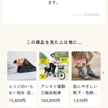
ます。
この商品を見た人は他に…
ヒツジのいら
アシスト電動
肌にやさしい
ない枕® -至
三輪自転車
靴下・色柄違
極-
い2足組(綿
15,800
円
184,800
円
1,639
円
1
混・ゆったり