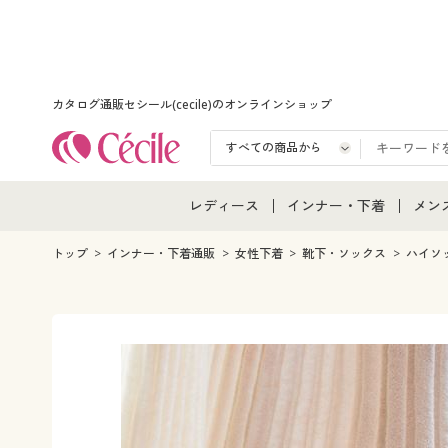
カタログ通販セシール(cecile)のオンラインショップ
レディース
インナー・下着
メン
レディース通販すべて
インナー・下着通販すべ
メン
トップ
インナー・下着通販
女性下着
靴下・ソックス
ハイソ
レディースファッション
女性下着
メン
女性下着
メンズ下着
メン
ジュニア・ティーンズ下