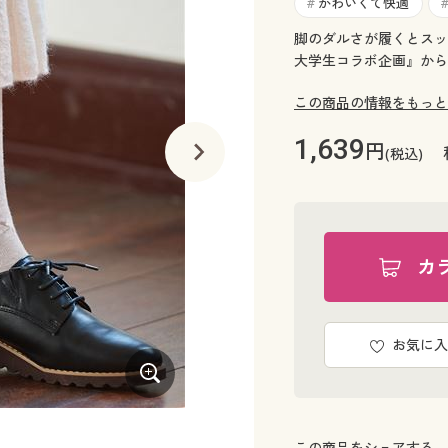
かわいくて快適
#
脚のダルさが履くとスッキ
大学生コラボ企画』から
この商品の情報をもっと
1,639
円
(税込)
カ
お気に入
C(アーガイル)
この商品をシェアする