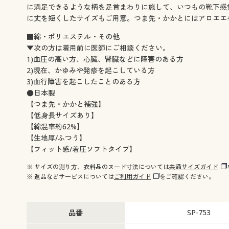
に満足できるような柄を足首まわりに施して、いつもの靴下感
に丈を短くしたサイズもご用意。つま先・かかとにはアロエエ
■綿・ポリエステル・その他
▼次の方は着用前に医師にご相談ください。
1)血圧の高い方、心臓、腎臓などに障害のある方
2)現在、かゆみや発疹を起こしている方
3)血行障害を起こしたことのある方
●日本製
【つま先・かかと補強】
【低身長サイズあり】
【綿混率約62%】
【生地厚/ふつう】
【フィット感/着圧ソフトタイプ】
※ サイズの測り方、衣料品のヌード寸法については
共通サイズガイド
※ 返品などサービスについては
ご利用ガイド
をご確認ください。
品番
SP-753