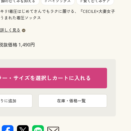
大きいサイズ 事務・制服
脚のむくみを抑える
ハイソックス
賢くむくみケア
#
#
#
リ!着圧はじめてさんでもラクに履ける、『CECILE×大妻女子
うまれた着圧ソックス
詳しく見る
税抜価格 1,490円
ラー・サイズを選択しカートに入れる
りに追加
在庫・価格一覧
E(ベージュ)