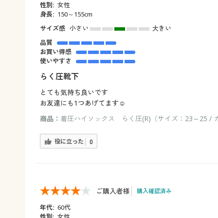
性別:
女性
身長:
150～155cm
サイズ感
小さい
大きい
品質
お買い得感
使いやすさ
らく圧靴下
とても気持ち良いです
お友達にも1つあげてます☺️
商品：
着圧ハイソックス らく圧(R)（サイズ：23～25 /
役に立った
0
ご購入者様
購入確認済み
年代:
60代
性別:
女性