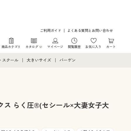
ご利用ガイド
よくある質問とお問い合わせ
商品カテゴリ
カタログ
マイページ
閲覧履歴
お気に入り
カート
カタログ・チラシからのご注文
・スクール
大きいサイズ
バーゲン
デジタルカタログ
て
・スクールすべて
大きいサイズ通販すべて
バーゲンセール
カタログ無料プレゼント
メント
・学生服
大きいサイズ レディース服
シークレットセール
ニア・ティーンズ下着
大きいサイズ レディース下着
ス らく圧®(セシール×大妻女子大
大きいサイズ メンズ