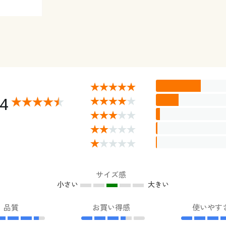
44
サイズ感
小さい
大きい
品質
お買い得感
使いやす