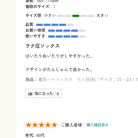
身長:
165～170cm
普段のサイズ:
ｌ
サイズ感
小さい
大きい
品質
お買い得感
使いやすさ
ラク圧ソックス
はいたりぬいたりがしやすかった。
デザインがたんじゅんで良かった。
商品：
着圧ハイソックス らく圧(R)（サイズ：21～23 /
役に立った
0
ご購入者様
購入確認済み
年代:
60代