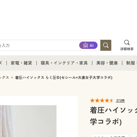
詳細検索
ズ
家電・雑貨
寝具・インテリア・家具
美容・健康
制服
て
ズ通販すべて
家電・雑貨すべて
寝具・インテリア・家具通販すべて
美容・健康通販すべ
制服
ックス
着圧ハイソックス らく圧®(セシール×大妻女子大学コラボ)
ズファッション
家電
家具・収納
美容・健康・サプリ
制服
373件
ズ下着
キッチン・雑貨・日用品
寝具・ベッド
ジュ
着圧ハイソック
学コラボ)
着
カーテン・ラグ・ファブリック