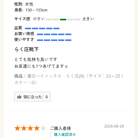
性別:
女性
身長:
150～155cm
サイズ感
小さい
大きい
品質
お買い得感
使いやすさ
らく圧靴下
とても気持ち良いです
お友達にも1つあげてます☺️
商品：
着圧ハイソックス らく圧(R)（サイズ：23～25 /
カラー：G）
役に立った
0
2026-06-29
ご購入者様
購入確認済み