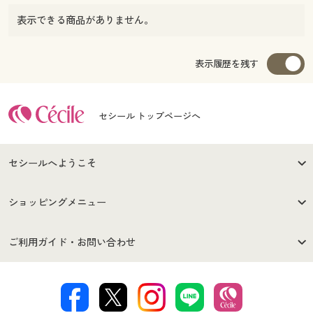
表示できる商品がありません。
表示履歴を残す
セシール トップページへ
セシールへようこそ
はじめての方へ
ご利用環境について
ショッピングメニュー
セシールご利用規約
プライバシーポリシー
商品カテゴリ
バーゲンセール
ご利用ガイド・お問い合わせ
特定商取引法に基づく表示
古物営業法に基づく表示
カタログ・チラシからのご注
デジタルカタログ
ご注文は
お届けは
文
著作権・商標について
会社案内