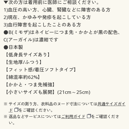
▼次の方は着用前に医師にご相談ください。
1)血圧の高い方、心臓、腎臓などに障害のある方
2)現在、かゆみや発疹を起こしている方
3)血行障害を起こしたことのある方
●B(ミモザ)はネイビーにつま先・かかとが黒の配色、
C(アーガイル)は濃紺です
●日本製
【低身長サイズあり】
【生地厚/ふつう】
【フィット感/着圧ソフトタイプ】
【綿混率約62%】
【かかと・つま先補強】
【小さいサイズも展開】(21cm～25cm)
※ サイズの測り方、衣料品のヌード寸法については
共通サイズガイ
ド
をご確認ください。
※ 返品などサービスについては
ご利用ガイド
をご確認くださ
い。