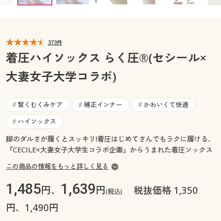
カタログ無料プレゼント
マイページ
会員メニュー
373件
閲覧履歴
マイページ
着圧ハイソックス らく圧®(セシール×
お気に入り
大妻女子大学コラボ)
閲覧履歴
サポート
お気に入り
賢くむくみケア
補正インナー
かわいくて快適
#
#
#
ご利用ガイド
ハイソックス
#
サポート
脚のダルさが履くとスッキリ!着圧はじめてさんでもラクに履ける、
よくある質問とお問い合わせ
『CECILE×大妻女子大学生コラボ企画』からうまれた着圧ソックス
ご利用ガイド
この商品の情報をもっと詳しく見る
よくある質問とお問い合わせ
1,485
1,639
円、
円
税抜価格 1,350
(税込)
円、1,490円