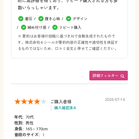
的に高評価を得ており、リピート購入される方も多
数いらっしゃいます。
着圧
履き心地
デザイン
締め付け感
リピート購入
※ 要約はお客様の投稿に基づきAIで自動生成されたもので
す。株式会社セシールが要約内容の正確性や適切性を保証す
るものではないため、口コミ全文と併せてご確認ください。
詳細フィルター
2026-07-14
ご購入者様
購入確認済み
年代:
70代
性別:
男性
身長:
165～170cm
普段のサイズ:
ｌ