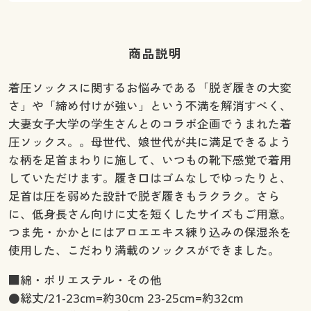
商品説明
着圧ソックスに関するお悩みである「脱ぎ履きの大変
さ」や「締め付けが強い」という不満を解消すべく、
大妻女子大学の学生さんとのコラボ企画でうまれた着
圧ソックス。。母世代、娘世代が共に満足できるよう
な柄を足首まわりに施して、いつもの靴下感覚で着用
していただけます。履き口はゴムなしでゆったりと、
足首は圧を弱めた設計で脱ぎ履きもラクラク。さら
に、低身長さん向けに丈を短くしたサイズもご用意。
つま先・かかとにはアロエエキス練り込みの保湿糸を
使用した、こだわり満載のソックスができました。
■綿・ポリエステル・その他
●総丈/21-23cm=約30cm 23-25cm=約32cm