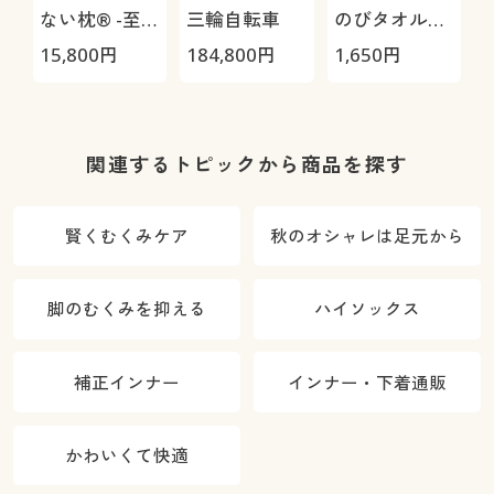
ない枕® -至
三輪自転車
のびタオル地
極-
枕カバー
H
15,800
円
184,800
円
1,650
円
4
0
関連するトピックから商品を探す
賢くむくみケア
秋のオシャレは足元から
脚のむくみを抑える
ハイソックス
補正インナー
インナー・下着通販
かわいくて快適