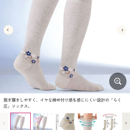
大きいサイズ
制服・スクールすべて
美容・健康・サプリメント
寝具・ベッド
制服・スクール
美容・健康通販すべて
家具・収納
キッチン・雑貨・日用品
バーゲン
大きいサイズ通販すべて
制服・学生服
カーテン・ラグ・ファブリック
大きいサイズ
制服・スクールすべて
美容・健康・サプリメント
寝具・ベッド
詳細検索
バーゲンセール
大きいサイズ レディース服
ジュニア・ティーンズ下着
バーゲン
大きいサイズ通販すべて
制服・学生服
カーテン・ラグ・ファブリック
商品カテゴリ一覧
シークレットセール
大きいサイズ レディース下着
詳細検索
バーゲンセール
大きいサイズ レディース服
ジュニア・ティーンズ下着
カタログ
大きいサイズ メンズ
商品カテゴリ一覧
シークレットセール
大きいサイズ レディース下着
カタログ・チラシからのご注文
カタログ
大きいサイズ 事務・制服
大きいサイズ メンズ
デジタルカタログ
カタログ・チラシからのご注文
脱ぎ履きしやすく、イヤな締め付け感を感じにくい設計の「らく
大きいサイズ 事務・制服
圧」ソックス。
カタログ無料プレゼント
デジタルカタログ
会員メニュー