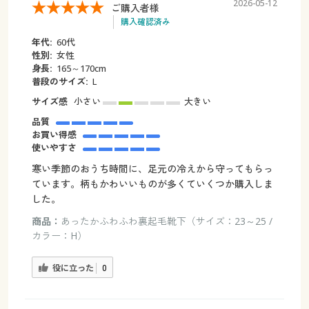
2026-05-12
ご購入者様
購入確認済み
年代:
60代
性別:
女性
身長:
165～170cm
普段のサイズ:
L
サイズ感
小さい
大きい
品質
お買い得感
使いやすさ
寒い季節のおうち時間に、足元の冷えから守ってもらっ
ています。柄もかわいいものが多くていくつか購入しま
した。
商品：
あったかふわふわ裏起毛靴下（サイズ：23～25 /
カラー：H）
役に立った
0