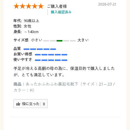
2026-07-21
ご購入者様
購入確認済み
年代:
90歳以上
性別:
女性
身長:
～140cm
サイズ感
小さい
大きい
品質
お買い得感
使いやすさ
手足が冷える高齢の母の為に、保温目的で購入しました
が、とても満足しています。
商品：
あったかふわふわ裏起毛靴下（サイズ：21～23 /
カラー：H）
役に立った
0