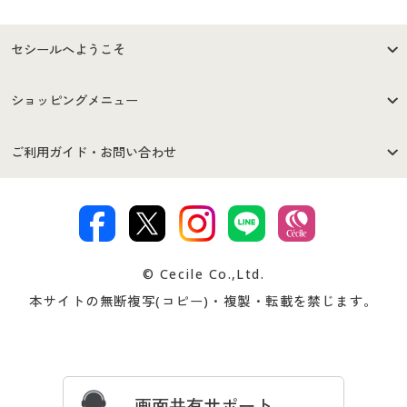
セシールへようこそ
はじめての方へ
ご利用環境について
ショッピングメニュー
セシールご利用規約
プライバシーポリシー
商品カテゴリ
バーゲンセール
ご利用ガイド・お問い合わせ
特定商取引法に基づく表示
古物営業法に基づく表示
カタログ・チラシからのご注
デジタルカタログ
ご注文は
お届けは
文
著作権・商標について
会社案内
交換・返品は
お支払は
カタログ無料プレゼント
特集一覧
© Cecile Co.,Ltd.
会員登録・お客様情報変更に
お客様番号・パスワードをお
本サイトの無断複写(コピー)・複製・転載を禁じます。
プレゼント＆キャンペーン
サイトマップ
ついて
忘れの場合
サイズガイド
よくある質問とお問い合わせ
画面共有サポート