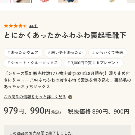
カタログ無料プレゼント
マイページ
会員メニュー
447件
閲覧履歴
マイページ
とにかくあったかふわふわ裏起毛靴下
お気に入り
閲覧履歴
あったかウェア
寒い冬もあったか
かわいくて快適
#
#
#
サポート
ショート・クルーソックス
3,000円で買えるプレゼント
#
#
お気に入り
ご利用ガイド
【シリーズ累計販売枚数17万枚突破!(2024年8月現在)】滑り止め付
サポート
きにリニューアル!ふわふわの履き心地で素足を包み込む、裏起毛の
あったかおうちソックス
よくある質問とお問い合わせ
ご利用ガイド
この商品の情報をもっと詳しく見る
979
990
よくある質問とお問い合わせ
円、
円
税抜価格 890円、900円
(税込)
この商品の販売期間は終了しました。