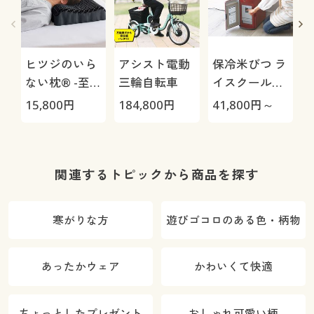
ヒツジのいら
アシスト電動
保冷米びつ ラ
ない枕® -至
三輪自転車
イスクール
極-
HRC-
15,800
円
184,800
円
41,800
円～
4
05S/HRC-10S
さ
関連するトピックから商品を探す
寒がりな方
遊びゴコロのある色・柄物
あったかウェア
かわいくて快適
ちょっとしたプレゼント
おしゃれ可愛い柄