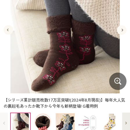
大きいサイズ
制服・スクールすべて
美容・健康・サプリメント
寝具・ベッド
制服・スクール
美容・健康通販すべて
家具・収納
キッチン・雑貨・日用品
バーゲン
大きいサイズ通販すべて
制服・学生服
カーテン・ラグ・ファブリック
大きいサイズ
制服・スクールすべて
美容・健康・サプリメント
寝具・ベッド
詳細検索
バーゲンセール
大きいサイズ レディース服
ジュニア・ティーンズ下着
バーゲン
大きいサイズ通販すべて
制服・学生服
カーテン・ラグ・ファブリック
商品カテゴリ一覧
シークレットセール
大きいサイズ レディース下着
詳細検索
バーゲンセール
大きいサイズ レディース服
ジュニア・ティーンズ下着
カタログ
大きいサイズ メンズ
商品カテゴリ一覧
シークレットセール
大きいサイズ レディース下着
カタログ・チラシからのご注文
カタログ
大きいサイズ 事務・制服
大きいサイズ メンズ
デジタルカタログ
カタログ・チラシからのご注文
【シリーズ累計販売枚数17万足突破!(2024年8月現在)】毎年大人気
大きいサイズ 事務・制服
の裏起毛あったか靴下から今年も新柄登場! G着用例
カタログ無料プレゼント
デジタルカタログ
会員メニュー