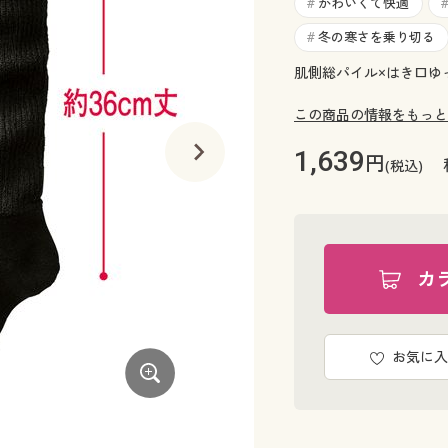
かわいくて快適
#
冬の寒さを乗り切る
#
肌側総パイル×はき口ゆ
この商品の情報をもっと
1,639
円
(税込)
カ
お気に入
チャコールグレー