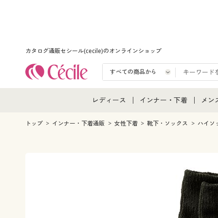
カタログ通販セシール(cecile)のオンラインショップ
レディース
インナー・下着
メン
レディース通販すべて
インナー・下着通販すべ
メン
トップ
インナー・下着通販
女性下着
靴下・ソックス
ハイソ
レディースファッション
女性下着
メン
女性下着
メンズ下着
メン
ジュニア・ティーンズ下