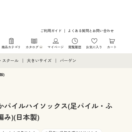
ご利用ガイド
よくある質問とお問い合わせ
商品カテゴリ
カタログ
マイページ
閲覧履歴
お気に入り
カート
カタログ・チラシからのご注文
・スクール
大きいサイズ
バーゲン
デジタルカタログ
て
・スクールすべて
大きいサイズ通販すべて
バーゲンセール
製)
カタログ無料プレゼント
メント
・学生服
大きいサイズ レディース服
シークレットセール
ニア・ティーンズ下着
大きいサイズ レディース下着
かパイルハイソックス(足パイル・ふ
み)(日本製)
大きいサイズ メンズ