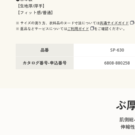
【生地厚/厚手】
【フィット感/普通】
※ サイズの測り方、衣料品のヌード寸法については
共通サイズガイド
※ 返品などサービスについては
ご利用ガイド
をご確認ください。
品番
SP-630
カタログ番号-申込番号
6808-880258
ぶ
肌側総
伸縮性