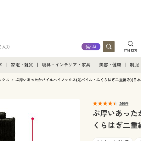
詳細検索
ズ
家電・雑貨
寝具・インテリア・家具
美容・健康
制服
て
ズ通販すべて
家電・雑貨すべて
寝具・インテリア・家具通販すべて
美容・健康通販すべ
制服
ックス
ぶ厚いあったかパイルハイソックス(足パイル・ふくらはぎ二重編み)(日本
ズファッション
家電
家具・収納
美容・健康・サプリ
制服
269件
ズ下着
キッチン・雑貨・日用品
寝具・ベッド
ジュ
ぶ厚いあった
くらはぎ二重編
着
カーテン・ラグ・ファブリック