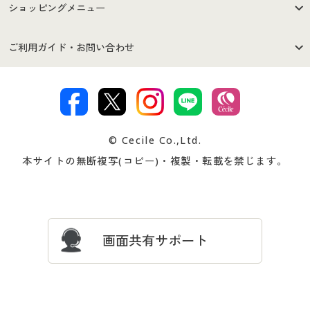
はじめての方へ
ご利用環境について
ショッピングメニュー
セシールご利用規約
プライバシーポリシー
商品カテゴリ
バーゲンセール
ご利用ガイド・お問い合わせ
特定商取引法に基づく表示
古物営業法に基づく表示
カタログ・チラシからのご注
デジタルカタログ
ご注文は
お届けは
文
著作権・商標について
会社案内
交換・返品は
お支払は
カタログ無料プレゼント
特集一覧
© Cecile Co.,Ltd.
会員登録・お客様情報変更に
お客様番号・パスワードをお
本サイトの無断複写(コピー)・複製・転載を禁じます。
プレゼント＆キャンペーン
サイトマップ
ついて
忘れの場合
サイズガイド
よくある質問とお問い合わせ
画面共有サポート