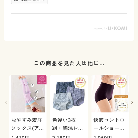
この商品を見た人は他に…
おやすみ着圧
色違い3枚
快適コントロ
ソックス(アシ
組・綿混レー
ールショーツ/
スキット®)
シィショーツ
下腹を心地よ
極
1,419
円
2,189
円～
1,969
円～
1