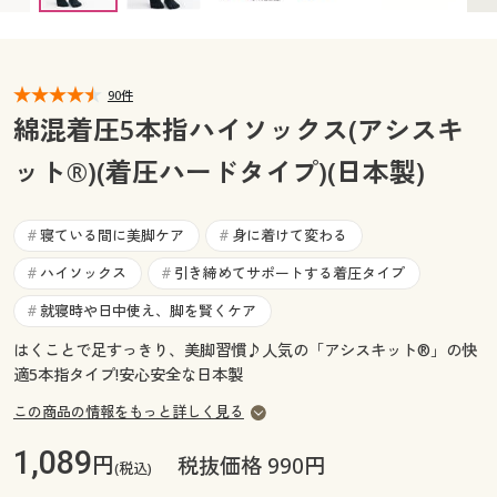
カタログ無料プレゼント
マイページ
会員メニュー
90件
閲覧履歴
マイページ
綿混着圧5本指ハイソックス(アシスキ
お気に入り
ット®)(着圧ハードタイプ)(日本製)
閲覧履歴
サポート
お気に入り
寝ている間に美脚ケア
身に着けて変わる
#
#
ご利用ガイド
ハイソックス
引き締めてサポートする着圧タイプ
#
#
サポート
就寝時や日中使え、脚を賢くケア
#
よくある質問とお問い合わせ
ご利用ガイド
はくことで足すっきり、美脚習慣♪人気の「アシスキット®」の快
適5本指タイプ!安心安全な日本製
よくある質問とお問い合わせ
この商品の情報をもっと詳しく見る
1,089
円
税抜価格 990円
(税込)