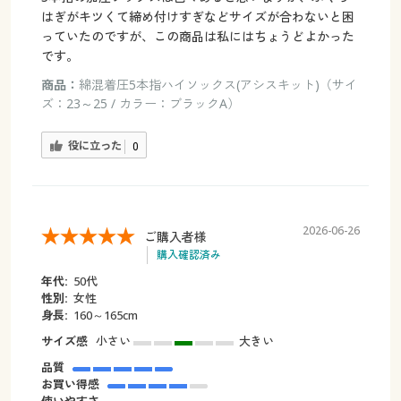
はぎがキツくて締め付けすぎなどサイズが合わないと困
っていたのですが、この商品は私にはちょうどよかった
です。
商品：
綿混着圧5本指ハイソックス(アシスキット)（サイ
ズ：23～25 / カラー：ブラックA）
役に立った
0
2026-06-26
ご購入者様
購入確認済み
年代:
50代
性別:
女性
身長:
160～165cm
サイズ感
小さい
大きい
品質
お買い得感