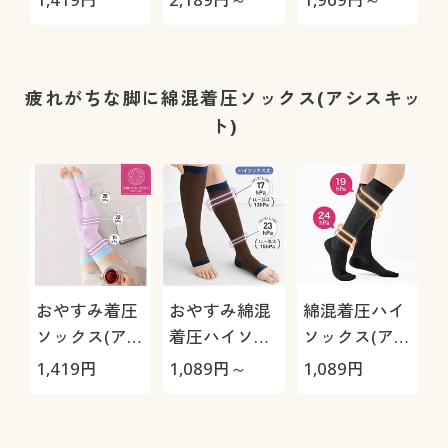
(ニーハイタイ
(ストレッチ)
くおさえる(は
プ)(選べる着
(はきこみ丈ス
きこみ丈深め)
圧タイプ)(日
タンダード)
本製)
疲れがちな脚に綿混着圧ソックス(アシスキッ
ト)
おやすみ着圧
おやすみ綿混
綿混着圧ハイ
ソックス(アシ
着圧ハイソッ
ソックス(アシ
スキット®)
クス(アシスキ
スキット®)
1,419
円
1,089
円～
1,089
円
(ニーハイタイ
ット®)(着圧
(着圧ハードタ
プ)(選べる着
ハードタイプ)
イプ)(21cmサ
圧タイプ)(日
(ふくらはぎ
イズから対応)