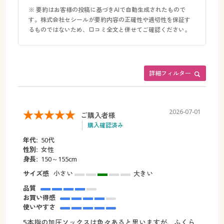
※ 要約はお客様の投稿に基づきAIで自動生成されたもので
す。株式会社セシールが要約内容の正確性や適切性を保証す
るものではないため、口コミ全文と併せてご確認ください。
詳細フィルター
2026-07-01
ご購入者様
購入確認済み
年代:
50代
性別:
女性
身長:
150～155cm
サイズ感
小さい
大きい
品質
お買い得感
使いやすさ
5本指の加圧ソックスは色々あると思いますが、ふくら