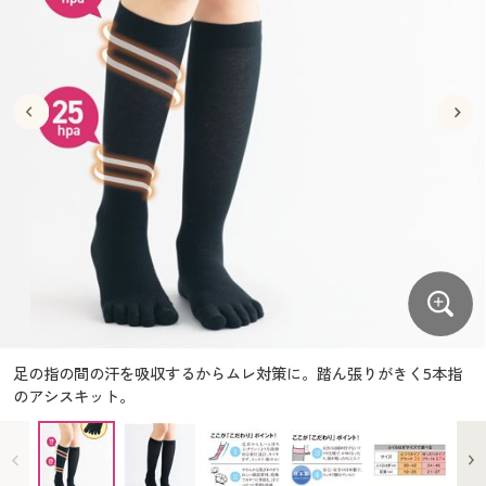
大きいサイズ
制服・スクールすべて
美容・健康・サプリメント
寝具・ベッド
制服・スクール
美容・健康通販すべて
家具・収納
キッチン・雑貨・日用品
バーゲン
大きいサイズ通販すべて
制服・学生服
カーテン・ラグ・ファブリック
大きいサイズ
制服・スクールすべて
美容・健康・サプリメント
寝具・ベッド
詳細検索
バーゲンセール
大きいサイズ レディース服
ジュニア・ティーンズ下着
バーゲン
大きいサイズ通販すべて
制服・学生服
カーテン・ラグ・ファブリック
商品カテゴリ一覧
シークレットセール
大きいサイズ レディース下着
詳細検索
バーゲンセール
大きいサイズ レディース服
ジュニア・ティーンズ下着
カタログ
大きいサイズ メンズ
商品カテゴリ一覧
シークレットセール
大きいサイズ レディース下着
カタログ・チラシからのご注文
カタログ
大きいサイズ 事務・制服
大きいサイズ メンズ
デジタルカタログ
カタログ・チラシからのご注文
足の指の間の汗を吸収するからムレ対策に。踏ん張りがきく5本指
大きいサイズ 事務・制服
のアシスキット。
カタログ無料プレゼント
デジタルカタログ
会員メニュー