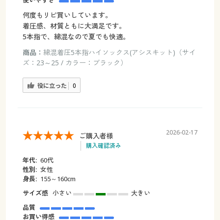
使いやすさ
何度もリピ買いしています。
着圧感、材質ともに大満足です。
5本指で、綿混なので夏でも快適。
商品：
綿混着圧5本指ハイソックス(アシスキット)（サイ
ズ：23～25 / カラー：ブラック）
役に立った
0
2026-02-17
ご購入者様
購入確認済み
年代:
60代
性別:
女性
身長:
155～160cm
サイズ感
小さい
大きい
品質
お買い得感