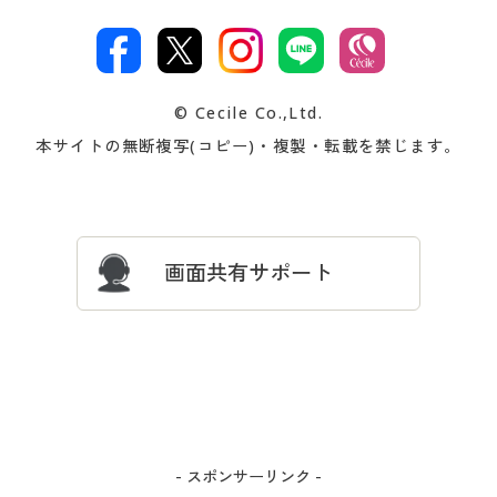
特定商取引法に基づく表示
古物営業法に基づく表示
カタログ・チラシからのご注
デジタルカタログ
ご注文は
お届けは
文
著作権・商標について
会社案内
交換・返品は
お支払は
カタログ無料プレゼント
特集一覧
© Cecile Co.,Ltd.
会員登録・お客様情報変更に
お客様番号・パスワードをお
本サイトの無断複写(コピー)・複製・転載を禁じます。
プレゼント＆キャンペーン
サイトマップ
ついて
忘れの場合
サイズガイド
よくある質問とお問い合わせ
画面共有サポート
- スポンサーリンク -