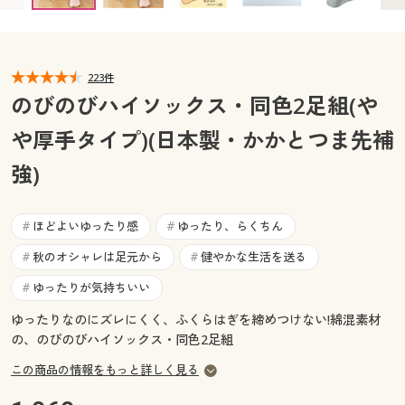
カタログ無料プレゼント
マイページ
会員メニュー
223件
閲覧履歴
マイページ
のびのびハイソックス・同色2足組(や
お気に入り
や厚手タイプ)(日本製・かかとつま先補
閲覧履歴
強)
サポート
お気に入り
ご利用ガイド
ほどよいゆったり感
ゆったり、らくちん
#
#
サポート
秋のオシャレは足元から
健やかな生活を送る
#
#
よくある質問とお問い合わせ
ご利用ガイド
ゆったりが気持ちいい
#
ゆったりなのにズレにくく、ふくらはぎを締めつけない!綿混素材
よくある質問とお問い合わせ
の、のびのびハイソックス・同色2足組
この商品の情報をもっと詳しく見る