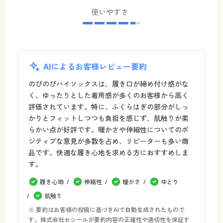
使いやすさ
AIによるお客様レビュー要約
のびのびハイソックスは、履き口が締め付け感がな
く、ゆったりとした着用感が多くのお客様から高く
評価されています。特に、ふくらはぎの部分がしっ
かりとフィットしつつも負担を感じず、肌触りが柔
らかい点が好評です。暖かさや伸縮性についてのポ
ジティブな意見が多数を占め、リピーターも多い商
品です。快適な履き心地を求める方におすすめしま
す。
履き心地
伸縮性
暖かさ
ゆとり
肌触り
※ 要約はお客様の投稿に基づきAIで自動生成されたもので
す。株式会社セシールが要約内容の正確性や適切性を保証す