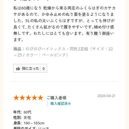
私は60歳になり 乾燥から来る両足のふくらはぎのカサカ
サがあるので、かゆみ止めのぬり薬を塗るようになりま
した。5Lの私の太いふくらはぎですが、とっても伸びが
良くて､たくさん拡がるので履きやすいです｡締め付け感
無しです。わたしにはとても合います。有り難う御座い
ます。
商品：
のびのびハイソックス・同色2足組（サイズ：22
～25 / カラー：ペールピンク）
役に立った
0
2026-04-21
ご購入者様
購入確認済み
年代:
60代
性別:
女性
身長:
160～165cm
普段のサイズ:
LL〜3L