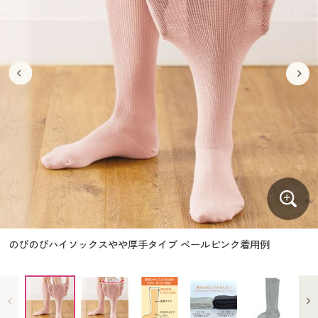
大きいサイズ
制服・スクールすべて
美容・健康・サプリメント
寝具・ベッド
制服・スクール
美容・健康通販すべて
家具・収納
キッチン・雑貨・日用品
バーゲン
大きいサイズ通販すべて
制服・学生服
カーテン・ラグ・ファブリック
大きいサイズ
制服・スクールすべて
美容・健康・サプリメント
寝具・ベッド
詳細検索
バーゲンセール
大きいサイズ レディース服
ジュニア・ティーンズ下着
バーゲン
大きいサイズ通販すべて
制服・学生服
カーテン・ラグ・ファブリック
商品カテゴリ一覧
シークレットセール
大きいサイズ レディース下着
詳細検索
バーゲンセール
大きいサイズ レディース服
ジュニア・ティーンズ下着
カタログ
大きいサイズ メンズ
商品カテゴリ一覧
シークレットセール
大きいサイズ レディース下着
カタログ・チラシからのご注文
カタログ
大きいサイズ 事務・制服
大きいサイズ メンズ
デジタルカタログ
カタログ・チラシからのご注文
のびのびハイソックスやや厚手タイプ ペールピンク着用例
大きいサイズ 事務・制服
カタログ無料プレゼント
デジタルカタログ
会員メニュー