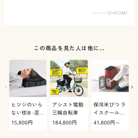
この商品を見た人は他に…
ヒツジのいら
アシスト電動
保冷米びつ ラ
ない枕® -至
三輪自転車
イスクール
極-
HRC-
15,800
円
184,800
円
41,800
円～
4
05S/HRC-10S
さ