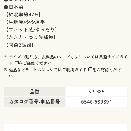
●日本製
【綿混率約47%】
【生地厚/やや厚手】
【フィット感/ゆったり】
【かかと・つま先補強】
【同色2足組】
※ サイズの測り方、衣料品のヌード寸法については
共通サイズガイ
ド
をご確認ください。
※ 返品などサービスについては
ご利用ガイド
をご確認くださ
い。
品番
SP-385
カタログ番号-申込番号
6546-639391