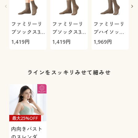
ファミリーリ
ファミリーリ
ファミリーリ
ブソックス3
ブソックス3
ブハイソック
足組(カラー豊
足組(カラー豊
ス3足組(カラ
1,419
円
1,419
円
1,969
円
9
富・21cm～
富・21cm～
ー豊富・
27cm)(ローク
27cm)(クルー
21cm～27cm)
ルー丈)
丈)
(ハイソック
ス)
ラインをスッキリみせて細みせ
最大25%OFF
内向きバスト
のスレンダー