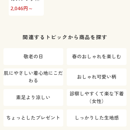
フィット®ブ
2,046
円～
ラ(ソフトワイ
ヤー入り・
3/4カップ)
関連するトピックから商品を探す
敬老の日
春のおしゃれを楽しむ
肌にやさしい着心地にこだ
おしゃれ可愛い柄
わる
診察しやすくて楽な下着
素足より涼しい
（女性）
ちょっとしたプレゼント
しっかりした生地感