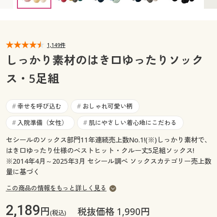
カタログ無料プレゼント
マイページ
会員メニュー
閲覧履歴
1,149件
マイページ
しっかり素材のはき口ゆったりソック
お気に入り
ス・5足組
閲覧履歴
サポート
お気に入り
幸せを呼び込む
おしゃれ可愛い柄
#
#
ご利用ガイド
入院準備（女性）
肌にやさしい着心地にこだわる
#
#
サポート
セシールのソックス部門11年連続売上数No.1!(※)しっかり素材で、
よくある質問とお問い合わせ
ご利用ガイド
はき口ゆったり仕様のベストヒット・クルー丈5足組ソックス!
※2014年4月～2025年3月 セシール調べ ソックスカテゴリー売上数
量に基づく
よくある質問とお問い合わせ
この商品の情報をもっと詳しく見る
2,189
円
税抜価格 1,990円
(税込)