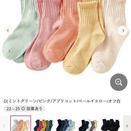
大きいサイズ
制服・スクールすべて
美容・健康・サプリメント
寝具・ベッド
制服・スクール
美容・健康通販すべて
家具・収納
キッチン・雑貨・日用品
バーゲン
大きいサイズ通販すべて
制服・学生服
カーテン・ラグ・ファブリック
大きいサイズ
制服・スクールすべて
美容・健康・サプリメント
寝具・ベッド
詳細検索
バーゲンセール
大きいサイズ レディース服
ジュニア・ティーンズ下着
バーゲン
大きいサイズ通販すべて
制服・学生服
カーテン・ラグ・ファブリック
商品カテゴリ一覧
シークレットセール
大きいサイズ レディース下着
詳細検索
バーゲンセール
大きいサイズ レディース服
ジュニア・ティーンズ下着
カタログ
大きいサイズ メンズ
商品カテゴリ一覧
シークレットセール
大きいサイズ レディース下着
カタログ・チラシからのご注文
カタログ
大きいサイズ 事務・制服
大きいサイズ メンズ
デジタルカタログ
カタログ・チラシからのご注文
D(ミントグリーン/ピンク/アプリコット/ペールイエロー/オフ白
大きいサイズ 事務・制服
22～25 ◎ 在庫あり
カタログ無料プレゼント
デジタルカタログ
会員メニュー