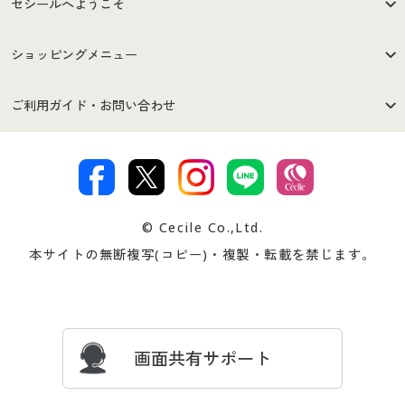
セシールへようこそ
はじめての方へ
ご利用環境について
ショッピングメニュー
セシールご利用規約
プライバシーポリシー
商品カテゴリ
バーゲンセール
ご利用ガイド・お問い合わせ
特定商取引法に基づく表示
古物営業法に基づく表示
カタログ・チラシからのご注
デジタルカタログ
ご注文は
お届けは
文
著作権・商標について
会社案内
交換・返品は
お支払は
カタログ無料プレゼント
特集一覧
© Cecile Co.,Ltd.
会員登録・お客様情報変更に
お客様番号・パスワードをお
本サイトの無断複写(コピー)・複製・転載を禁じます。
プレゼント＆キャンペーン
サイトマップ
ついて
忘れの場合
サイズガイド
よくある質問とお問い合わせ
画面共有サポート