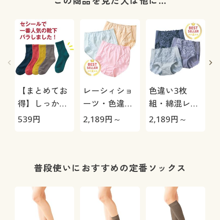
この商品を見た人は他に…
【まとめてお
レーシィショ
色違い3枚
得】しっかり
ーツ・色違い
組・綿混レー
素材の綿混ソ
3枚組(綿
シィショーツ
539
円
2,189
円～
2,189
円～
8
ックス(クルー
100%・はき
(ストレッチ)
丈)
こみ丈スタン
(はきこみ丈ス
ダード)
タンダード)
普段使いにおすすめの定番ソックス