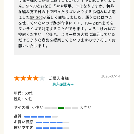
てお客様のご期待に添うことができず申し訳ございませ
ん。
SP-38
とおなじ「やや厚手」にはなりますが、特殊
な編み方で靴の中で回ったりズレたりするお悩みにお応
えした
SP-802
が新しく登場しました。履き口にはゴム
を使っていないので跡が付きにくく、19～24cmまでを
ワンサイズで対応することができます。よろしければご
検討ください。今後も、より一層お客様に満足していた
だけるような商品を提案してまいりますのでよろしくお
願いいたします。
2026-07-14
ご購入者様
購入確認済み
年代:
50代
性別:
女性
サイズ感
小さい
大きい
品質
お買い得感
使いやすさ