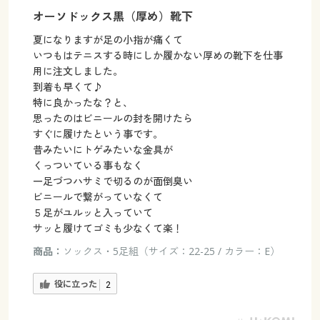
オーソドックス黒（厚め）靴下
夏になりますが足の小指が痛くて
いつもはテニスする時にしか履かない厚めの靴下を仕事
用に注文しました。
到着も早くて♪
特に良かったな？と、
思ったのはビニールの封を開けたら
すぐに履けたという事です。
昔みたいにトゲみたいな金具が
くっついている事もなく
一足づつハサミで切るのが面倒臭い
ビニールで繋がっていなくて
５足がユルッと入っていて
サッと履けてゴミも少なくて楽！
商品：
ソックス・5足組（サイズ：22-25 / カラー：E）
役に立った
2