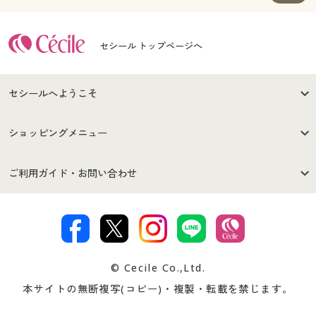
セシール トップページへ
セシールへようこそ
はじめての方へ
ご利用環境について
ショッピングメニュー
セシールご利用規約
プライバシーポリシー
商品カテゴリ
バーゲンセール
ご利用ガイド・お問い合わせ
特定商取引法に基づく表示
古物営業法に基づく表示
カタログ・チラシからのご注
デジタルカタログ
ご注文は
お届けは
文
著作権・商標について
会社案内
交換・返品は
お支払は
カタログ無料プレゼント
特集一覧
© Cecile Co.,Ltd.
会員登録・お客様情報変更に
お客様番号・パスワードをお
本サイトの無断複写(コピー)・複製・転載を禁じます。
プレゼント＆キャンペーン
サイトマップ
ついて
忘れの場合