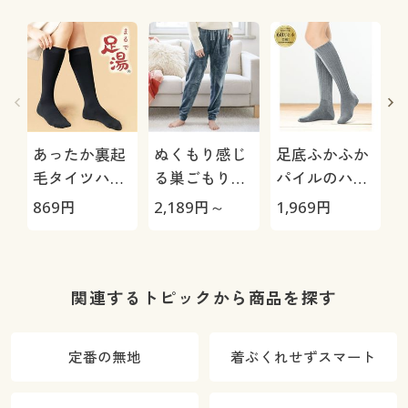
あったか裏起
ぬくもり感じ
足底ふかふか
毛タイツハイ
る巣ごもりル
パイルのハイ
ソックス丈(ま
ームパンツ(両
ソックス・同
869
円
2,189
円～
1,969
円
1
るで足湯®)
面起毛フリー
色2足組(日本
(日本製)
ス)
製)(毛混)
®
関連するトピックから商品を探す
定番の無地
着ぶくれせずスマート