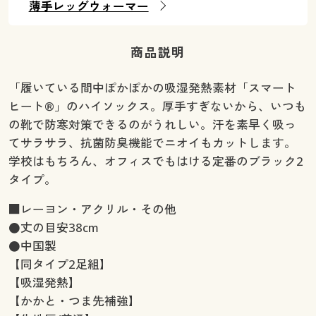
薄手レッグウォーマー
商品説明
「履いている間中ぽかぽかの吸湿発熱素材「スマート
ヒート®」のハイソックス。厚手すぎないから、いつも
の靴で防寒対策できるのがうれしい。汗を素早く吸っ
てサラサラ、抗菌防臭機能でニオイもカットします。
学校はもちろん、オフィスでもはける定番のブラック2
タイプ。
■レーヨン・アクリル・その他
●丈の目安38cm
●中国製
【同タイプ2足組】
【吸湿発熱】
【かかと・つま先補強】