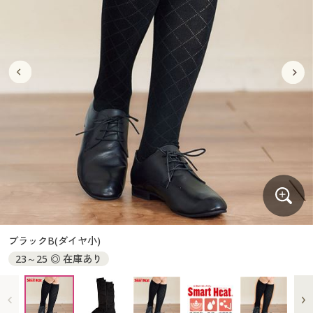
大きいサイズ
制服・スクールすべて
美容・健康・サプリメント
寝具・ベッド
制服・スクール
美容・健康通販すべて
家具・収納
キッチン・雑貨・日用品
バーゲン
大きいサイズ通販すべて
制服・学生服
カーテン・ラグ・ファブリック
大きいサイズ
制服・スクールすべて
美容・健康・サプリメント
寝具・ベッド
詳細検索
バーゲンセール
大きいサイズ レディース服
ジュニア・ティーンズ下着
バーゲン
大きいサイズ通販すべて
制服・学生服
カーテン・ラグ・ファブリック
商品カテゴリ一覧
シークレットセール
大きいサイズ レディース下着
詳細検索
バーゲンセール
大きいサイズ レディース服
ジュニア・ティーンズ下着
カタログ
大きいサイズ メンズ
商品カテゴリ一覧
シークレットセール
大きいサイズ レディース下着
カタログ・チラシからのご注文
カタログ
大きいサイズ 事務・制服
大きいサイズ メンズ
デジタルカタログ
カタログ・チラシからのご注文
ブラックB(ダイヤ小)
大きいサイズ 事務・制服
23～25 ◎ 在庫あり
カタログ無料プレゼント
デジタルカタログ
会員メニュー