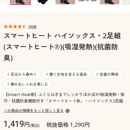
カタログ無料プレゼント
マイページ
会員メニュー
閲覧履歴
705件
マイページ
スマートヒート ハイソックス・2足組
お気に入り
(スマートヒート®)(吸湿発熱)(抗菌防
閲覧履歴
臭)
サポート
お気に入り
ご利用ガイド
足元から春めく
働く女性を支える逸品
定番の無地
#
#
#
サポート
春のおしゃれを楽しむ
#
よくある質問とお問い合わせ
ご利用ガイド
【Smart Heat®】ふくらはぎまでしっかりぽかぽか!吸湿発熱・吸
汗・抗菌防臭機能付き「スマートヒート®」・ハイソックス2足組
よくある質問とお問い合わせ
この商品の情報をもっと詳しく見る
1,419
円
税抜価格 1,290円
(税込)