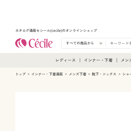
カタログ通販セシール(cecile)のオンラインショップ
レディース
インナー・下着
メン
レディース通販すべて
インナー・下着通販すべ
メン
トップ
インナー・下着通販
メンズ下着
靴下・ソックス
ショ
レディースファッション
女性下着
メン
女性下着
メンズ下着
メン
ジュニア・ティーンズ下