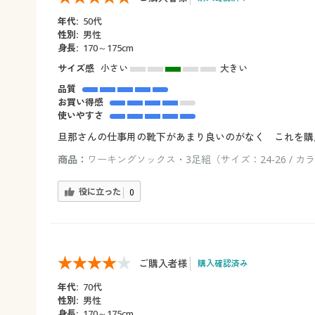
年代:
50代
性別:
男性
身長:
170～175cm
サイズ感
小さい
大きい
品質
お買い得感
使いやすさ
旦那さんの仕事用の靴下があまり良いのがなく これを購
商品：
ワーキングソックス・3足組（サイズ：24-26 / カ
役に立った
0
ご購入者様
購入確認済み
年代:
70代
性別:
男性
身長:
170～175cm