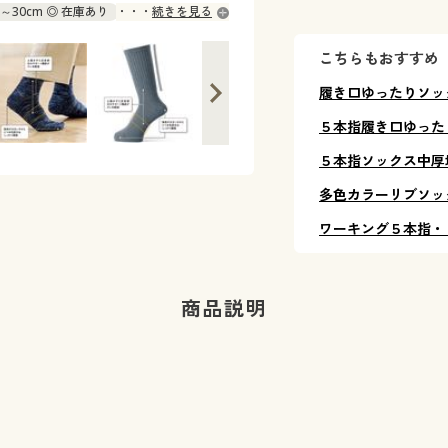
m～30cm ◎ 在庫あり
続きを見る
こちらもおすすめ
履き口ゆったりソッ
５本指履き口ゆった
５本指ソックス中厚
多色カラーリブソッ
ワーキング５本指・
商品説明