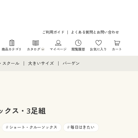
ご利用ガイド
よくある質問とお問い合わせ
商品カテゴリ
カタログ
マイページ
閲覧履歴
お気に入り
カート
カタログ・チラシからのご注文
・スクール
大きいサイズ
バーゲン
デジタルカタログ
て
・スクールすべて
大きいサイズ通販すべて
バーゲンセール
カタログ無料プレゼント
メント
・学生服
大きいサイズ レディース服
シークレットセール
ニア・ティーンズ下着
大きいサイズ レディース下着
ックス・3足組
大きいサイズ メンズ
ショート・クルーソックス
毎日はきたい
#
#