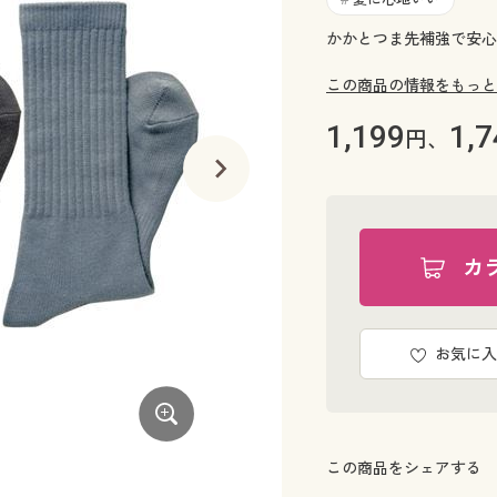
かかとつま先補強で安心
この商品の情報をもっと
1,199
1,7
円、
カ
お気に入
この商品をシェアする
B(杢カラー色違い3足)