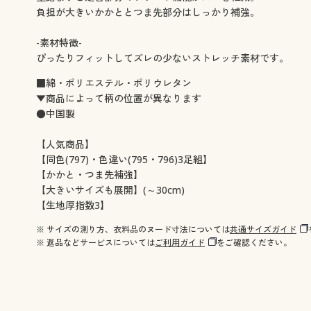
負担が大きいかかととつま先部分はしっかり補強。
-素材特徴-
ぴったりフィットしてズレの少ないストレッチ素材です。
■綿・ポリエステル・ポリウレタン
▼商品によって柄の位置が異なります
●中国製
【人気商品】
【同色(797)・色違い(795・796)3足組】
【かかと・つま先補強】
【大きいサイズも展開】(～30cm)
【生地厚指数3】
※ サイズの測り方、衣料品のヌード寸法については
共通サイズガイド
※ 返品などサービスについては
ご利用ガイド
をご確認ください。