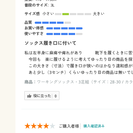
普段のサイズ:
3L
サイズ感
小さい
大きい
品質
お買い得感
使いやすさ
ソックス履き口に付いて
私は左半身に麻痺や痺れがあり 靴下を履くときに苦
今回も 楽に履けるように考えてゆったり目の商品を探
この大きさ（寸法）で履き口が狭いのはかなり違和感が
あと少し（3センチ）くらいゆったり目の商品は無いで
商品：
ワーキングソックス・3足組（サイズ：28-30 / カ
役に立った
0
ご購入者様
購入確認済み