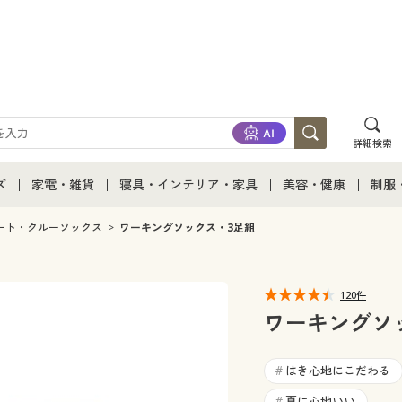
詳細検索
ズ
家電・雑貨
寝具・インテリア・家具
美容・健康
制服
て
ズ通販すべて
家電・雑貨すべて
寝具・インテリア・家具通販すべて
美容・健康通販すべ
制服
ート・クルーソックス
ワーキングソックス・3足組
ズファッション
家電
家具・収納
美容・健康・サプリ
制服
120件
ズ下着
キッチン・雑貨・日用品
寝具・ベッド
ジュ
ワーキングソ
着
カーテン・ラグ・ファブリック
はき心地にこだわる
#
夏に心地いい
#