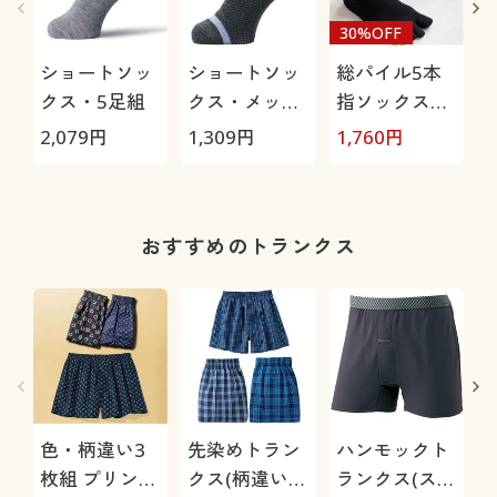
30%OFF
ショートソッ
ショートソッ
総パイル5本
クス・5足組
クス・メッシ
指ソックス・
ュ3足組(吸汗
2足組
2,079
円
1,309
円
1,760
円
1
速乾・抗菌防
臭)
おすすめのトランクス
色・柄違い3
先染めトラン
ハンモックト
枚組 プリント
クス(柄違い3
ランクス(スリ