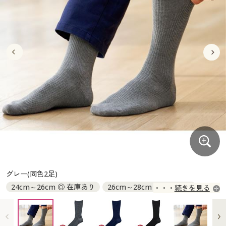
大きいサイズ
制服・スクールすべて
美容・健康・サプリメント
寝具・ベッド
制服・スクール
美容・健康通販すべて
家具・収納
キッチン・雑貨・日用品
バーゲン
大きいサイズ通販すべて
制服・学生服
カーテン・ラグ・ファブリック
大きいサイズ
制服・スクールすべて
美容・健康・サプリメント
寝具・ベッド
詳細検索
バーゲンセール
大きいサイズ レディース服
ジュニア・ティーンズ下着
バーゲン
大きいサイズ通販すべて
制服・学生服
カーテン・ラグ・ファブリック
商品カテゴリ一覧
シークレットセール
大きいサイズ レディース下着
詳細検索
バーゲンセール
大きいサイズ レディース服
ジュニア・ティーンズ下着
カタログ
大きいサイズ メンズ
商品カテゴリ一覧
シークレットセール
大きいサイズ レディース下着
カタログ・チラシからのご注文
カタログ
大きいサイズ 事務・制服
大きいサイズ メンズ
デジタルカタログ
カタログ・チラシからのご注文
グレー(同色2足)
大きいサイズ 事務・制服
24cm～26cm ◎ 在庫あり
26cm～28cm ◎ 在庫あり
続きを見る
カタログ無料プレゼント
デジタルカタログ
28cm～30cm ◎ 在庫あり
会員メニュー