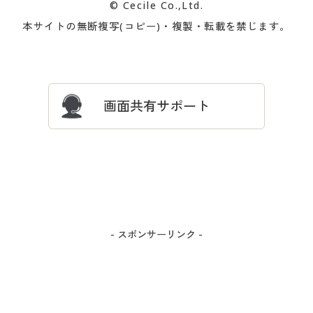
© Cecile Co.,Ltd.
会員登録・お客様情報変更に
お客様番号・パスワードをお
本サイトの無断複写(コピー)・複製・転載を禁じます。
プレゼント＆キャンペーン
サイトマップ
ついて
忘れの場合
サイズガイド
よくある質問とお問い合わせ
画面共有サポート
- スポンサーリンク -