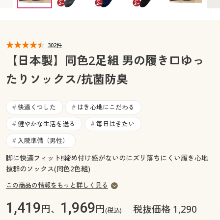
カタログ無料プレゼント
マイページ
会員メニュー
閲覧履歴
302件
マイページ
【日本製】同色2足組 男の履き口ゆっ
お気に入り
たりソックス/抗菌防臭
閲覧履歴
サポート
お気に入り
快適くつした
はき心地にこだわる
#
#
ご利用ガイド
健やかな生活を送る
毎日はきたい
#
#
サポート
入院準備（男性）
#
よくある質問とお問い合わせ
ご利用ガイド
脚に快適フィット!!締め付け感がないのにズリ落ちにくい履き心地
抜群のソックス(同色2色組)
よくある質問とお問い合わせ
この商品の情報をもっと詳しく見る
1,419
1,969
円、
円
税抜価格 1,290
(税込)