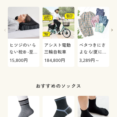
ヒツジのいら
アシスト電動
ベタつきにさ
ない枕® -至
三輪自転車
よなら!夏に心
(
極-
地いい爽やか
15,800
円
184,800
円
3,289
円～
2
前開きサッカ
ーパジャマ(綿
100%)(半袖)
おすすめのソックス