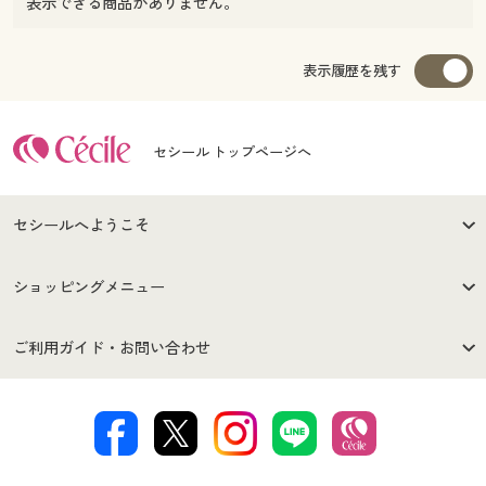
表示できる商品がありません。
表示履歴を残す
セシール トップページへ
セシールへようこそ
はじめての方へ
ご利用環境について
ショッピングメニュー
セシールご利用規約
プライバシーポリシー
商品カテゴリ
バーゲンセール
ご利用ガイド・お問い合わせ
特定商取引法に基づく表示
古物営業法に基づく表示
カタログ・チラシからのご注
デジタルカタログ
ご注文は
お届けは
文
著作権・商標について
会社案内
交換・返品は
お支払は
カタログ無料プレゼント
特集一覧