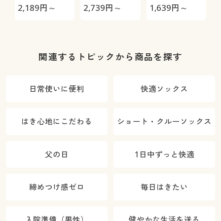
トランクス/綿
枚組)
ムタイプ)/吸
2,189
円～
2,739
円～
1,639
円～
1
100%(前開き)
汗速乾
関連するトピックから商品を探す
日常使いに便利
快適ソックス
はき心地にこだわる
ショート・クルーソックス
父の日
1日中ずっと快適
締めつけ感ゼロ
毎日はきたい
入院準備（男性）
健やかな生活を送る