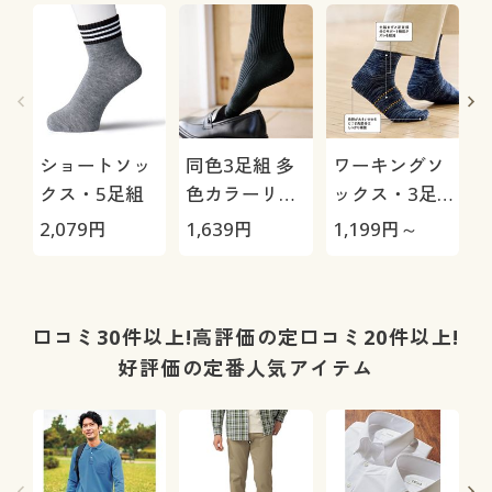
ショートソッ
同色3足組 多
ワーキングソ
クス・5足組
色カラーリブ
ックス・3足
ソックス/男の
組
2,079
円
1,639
円
1,199
円～
1
汗消臭・抗菌
防臭
口コミ30件以上!高評価の定口コミ20件以上!
好評価の定番人気アイテム