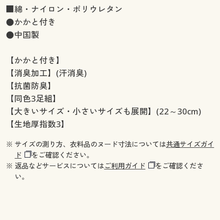
■綿・ナイロン・ポリウレタン
●かかと付き
●中国製
【かかと付き】
【消臭加工】(汗消臭)
【抗菌防臭】
【同色3足組】
【大きいサイズ・小さいサイズも展開】(22～30cm)
【生地厚指数3】
※ サイズの測り方、衣料品のヌード寸法については
共通サイズガイ
ド
をご確認ください。
※ 返品などサービスについては
ご利用ガイド
をご確認くださ
い。