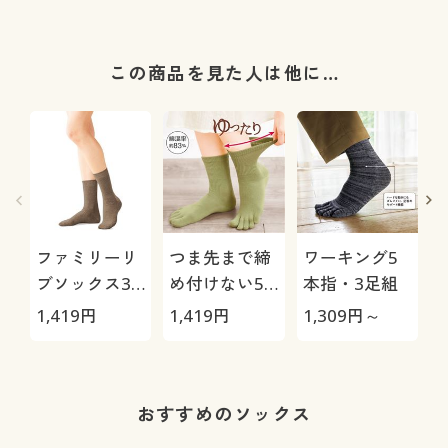
この商品を見た人は他に…
ファミリーリ
つま先まで締
ワーキング5
ブソックス3
め付けない5
本指・3足組
足組(カラー豊
本指ソック
1,419
円
1,419
円
1,309
円～
1
富・21cm～
ス・同色2足
27cm)(クルー
組(抗菌防臭・
丈)
消臭加工)
おすすめのソックス