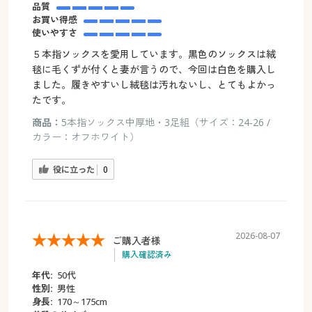
品質
お買い得感
使いやすさ
５本指ソックスを愛用しています。黒色のソックスは絨
毯に毛くずが付くと妻が言うので、今回は白色を購入し
ました。履きやすいし絨毯は汚れないし、とてもよかっ
たです。
商品：
5本指ソックス中厚地・3足組（サイズ：24-26 /
カラー：オフホワイト）
役に立った
0
2026-08-07
ご購入者様
購入確認済み
年代:
50代
性別:
男性
身長:
170～175cm