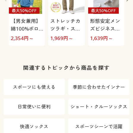
最大50%OFF
最大50%OFF
【男女兼用】
ストレッチカ
形態安定メン
綿100%ポロ
ツラギ・スト
ズビジネス白
シャツ(長袖)
レートパンツ
Yシャツ(長
2,354
円～
1,969
円～
1,639
円～
1
しっかり編地
(5ポケットタ
袖)/抗菌防
の鹿の子素材
イプ)
臭・防汚加工
を使用
関連するトピックから商品を探す
スポーツにも使える
季節に合わせたインナー
日常使いに便利
ショート・クルーソックス
快適ソックス
スポーツシーンで活躍