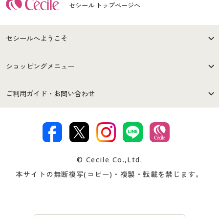
セシール トップページへ
セシールへようこそ
はじめての方へ
ご利用環境について
ショッピングメニュー
セシールご利用規約
プライバシーポリシー
商品カテゴリ
バーゲンセール
ご利用ガイド・お問い合わせ
特定商取引法に基づく表示
古物営業法に基づく表示
カタログ・チラシからのご注
デジタルカタログ
ご注文は
お届けは
文
著作権・商標について
会社案内
交換・返品は
お支払は
カタログ無料プレゼント
特集一覧
© Cecile Co.,Ltd.
会員登録・お客様情報変更に
お客様番号・パスワードをお
本サイトの無断複写(コピー)・複製・転載を禁じます。
プレゼント＆キャンペーン
サイトマップ
ついて
忘れの場合
サイズガイド
よくある質問とお問い合わせ