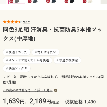
カタログ無料プレゼント
マイページ
会員メニュー
閲覧履歴
961件
マイページ
同色3足組 汗消臭・抗菌防臭5本指ソッ
お気に入り
クス(中厚地)
閲覧履歴
サポート
お気に入り
快適くつした
毎日はきたい
#
#
ご利用ガイド
オン・オフ使えてしかも快適
快適な機能派
#
#
サポート
快適ソックス
#
よくある質問とお問い合わせ
ご利用ガイド
リピーター続出!しっかりふんばれて、機能満載の5本指ソックス(同
色3足組)
よくある質問とお問い合わせ
この商品の情報をもっと詳しく見る
1,639
2,189
円、
円
税抜価格 1,490
(税込)