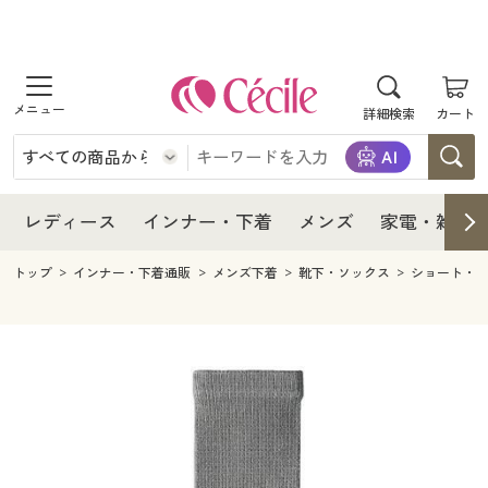
商品を探す
レディース
商品を探す
詳細検索
カート
インナー・下着
レディース通販すべて
レディース
メンズ
インナー・下着通販すべて
レディースファッション
インナー・下着
レディース通販すべて
レディース
インナー・下着
メンズ
家電・雑貨
家電・雑貨
メンズ通販すべて
女性下着
女性下着
メンズ
インナー・下着通販すべて
レディースファッション
トップ
インナー・下着通販
メンズ下着
靴下・ソックス
ショート・
寝具・インテリア・家具
家電・雑貨すべて
メンズファッション
メンズ下着
家電・雑貨
メンズ通販すべて
女性下着
女性下着
美容・健康
寝具・インテリア・家具通販すべて
家電
メンズ下着
ジュニア・ティーンズ下着
寝具・インテリア・家具
家電・雑貨すべて
メンズファッション
メンズ下着
制服・スクール
美容・健康通販すべて
家具・収納
キッチン・雑貨・日用品
美容・健康
寝具・インテリア・家具通販すべて
家電
メンズ下着
ジュニア・ティーンズ下着