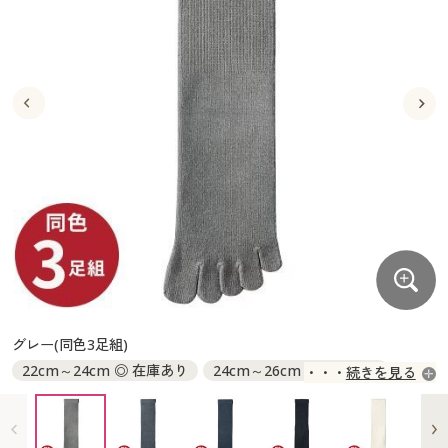
大きいサイズ
制服・スクールすべて
美容・健康・サプリメント
寝具・ベッド
制服・スクール
美容・健康通販すべて
家具・収納
キッチン・雑貨・日用品
バーゲン
大きいサイズ通販すべて
制服・学生服
カーテン・ラグ・ファブリック
大きいサイズ
制服・スクールすべて
美容・健康・サプリメント
寝具・ベッド
詳細検索
バーゲンセール
大きいサイズ レディース服
ジュニア・ティーンズ下着
バーゲン
大きいサイズ通販すべて
制服・学生服
カーテン・ラグ・ファブリック
商品カテゴリ一覧
シークレットセール
大きいサイズ レディース下着
詳細検索
バーゲンセール
大きいサイズ レディース服
ジュニア・ティーンズ下着
カタログ
大きいサイズ メンズ
商品カテゴリ一覧
シークレットセール
大きいサイズ レディース下着
カタログ・チラシからのご注文
カタログ
大きいサイズ 事務・制服
大きいサイズ メンズ
デジタルカタログ
カタログ・チラシからのご注文
グレー(同色3足組)
大きいサイズ 事務・制服
22cm～24cm ◎ 在庫あり
24cm～26cm ◎ 在庫あり
続きを見る
カタログ無料プレゼント
デジタルカタログ
26cm～28cm ◎ 在庫あり
28cm～30cm ◎ 在庫あり
会員メニュー