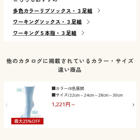
多色カラーリブソックス・３足組
ワーキングソックス・３足組
ワーキング５本指・３足組
他のカタログに掲載されているカラー・サイズ
違い商品
■カラー/8色展開
■サイズ/22cm～24cm～28cm～30cm
1,221
円～
最大25%OFF
最