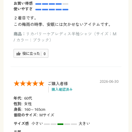
お買い得感
使いやすさ
２着目です。
この梅雨の時季、安眠には欠かせないアイテムです。
商品：
リカバリーケアレディス半袖シャツ（サイズ：M
/ カラー：ブラック）
役に立った
0
2026-06-30
ご購入者様
購入確認済み
年代:
60代
性別:
女性
身長:
160～165cm
普段のサイズ:
Мサイズ
サイズ感
小さい
大きい