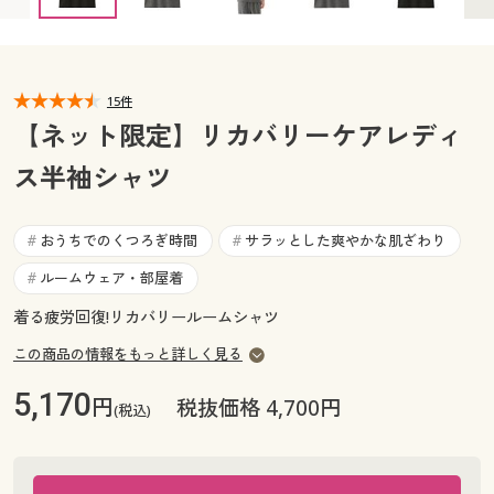
カタログ無料プレゼント
マイページ
会員メニュー
閲覧履歴
15件
マイページ
【ネット限定】リカバリーケアレディ
お気に入り
ス半袖シャツ
閲覧履歴
サポート
お気に入り
おうちでのくつろぎ時間
サラッとした爽やかな肌ざわり
#
#
ご利用ガイド
ルームウェア・部屋着
#
サポート
着る疲労回復!リカバリールームシャツ
よくある質問とお問い合わせ
ご利用ガイド
この商品の情報をもっと詳しく見る
5,170
円
よくある質問とお問い合わせ
税抜価格 4,700円
(税込)