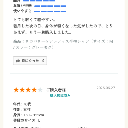
品質
お買い得感
使いやすさ
とても軽くて着やすい。
着用した次の日、身体が軽くなった気がしたので、とり
あえず、もう一着購入しました。
商品：
リカバリーケアレディス半袖シャツ（サイズ：M
/ カラー：グレーモク）
役に立った
0
2026-06-27
ご購入者様
購入確認済み
年代:
40代
性別:
女性
身長:
150～155cm
普段のサイズ:
L