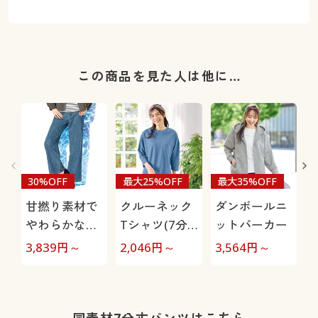
この商品を見た人は他に…
30%OFF
最大25%OFF
最大35%OFF
甘撚り素材で
クルーネック
ダンボールニ
やわらかな着
Tシャツ(7分
ットパーカー
心地ワイドデ
袖)(綿100%・
極
3,839
円～
2,046
円～
3,564
円～
1
ニムパンツ
洗濯機OK)
(KUROKI・綿
100%・生地
日本製・洗濯