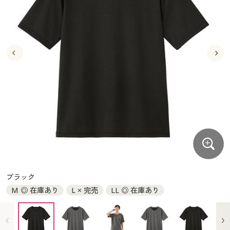
大きいサイズ
制服・スクールすべて
美容・健康・サプリメント
寝具・ベッド
制服・スクール
美容・健康通販すべて
家具・収納
キッチン・雑貨・日用品
バーゲン
大きいサイズ通販すべて
制服・学生服
カーテン・ラグ・ファブリック
大きいサイズ
制服・スクールすべて
美容・健康・サプリメント
寝具・ベッド
詳細検索
バーゲンセール
大きいサイズ レディース服
ジュニア・ティーンズ下着
バーゲン
大きいサイズ通販すべて
制服・学生服
カーテン・ラグ・ファブリック
商品カテゴリ一覧
シークレットセール
大きいサイズ レディース下着
詳細検索
バーゲンセール
大きいサイズ レディース服
ジュニア・ティーンズ下着
カタログ
大きいサイズ メンズ
商品カテゴリ一覧
シークレットセール
大きいサイズ レディース下着
カタログ・チラシからのご注文
カタログ
大きいサイズ 事務・制服
大きいサイズ メンズ
デジタルカタログ
カタログ・チラシからのご注文
ブラック
大きいサイズ 事務・制服
M ◎ 在庫あり
L × 完売
LL ◎ 在庫あり
カタログ無料プレゼント
デジタルカタログ
会員メニュー