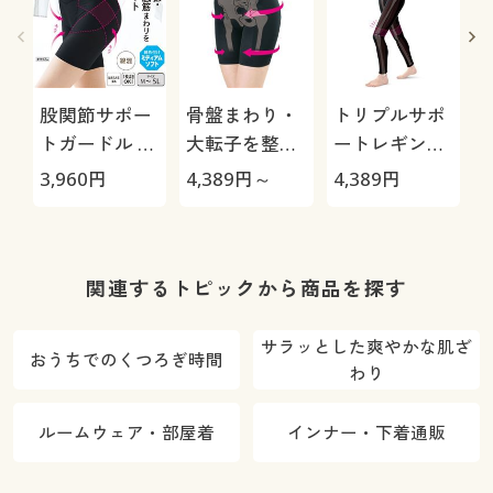
股関節サポー
骨盤まわり・
トリプルサポ
トガードル 3
大転子を整え
ートレギンス
分丈(ミディア
るロングガー
9分丈(ミディ
3,960
円
4,389
円～
4,389
円
6
ムソフトタイ
ドル(ミディア
アムソフトタ
プ)
ムソフトタイ
イプ)
プ・股下約
16cm)
関連するトピックから商品を探す
サラッとした爽やかな肌ざ
おうちでのくつろぎ時間
わり
ルームウェア・部屋着
インナー・下着通販