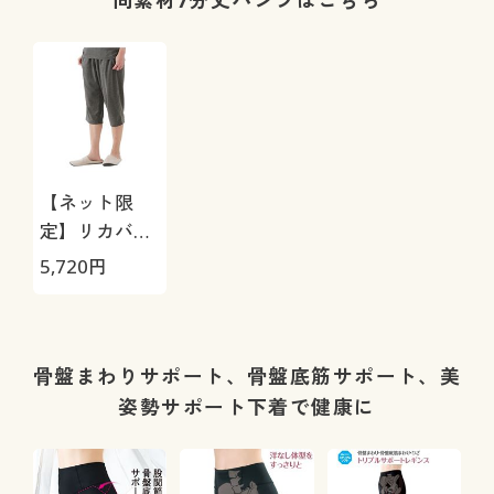
同素材7分丈パンツはこちら
機OK)
【ネット限
定】リカバリ
ーケアレディ
5,720
円
ス7分丈パン
ツ
骨盤まわりサポート、骨盤底筋サポート、美
姿勢サポート下着で健康に