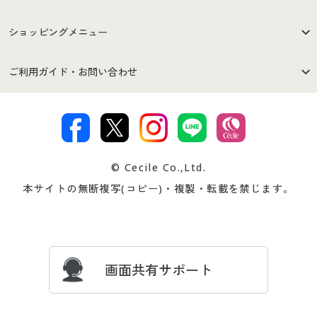
はじめての方へ
ご利用環境について
ショッピングメニュー
セシールご利用規約
プライバシーポリシー
商品カテゴリ
バーゲンセール
ご利用ガイド・お問い合わせ
特定商取引法に基づく表示
古物営業法に基づく表示
カタログ・チラシからのご注
デジタルカタログ
ご注文は
お届けは
文
著作権・商標について
会社案内
交換・返品は
お支払は
カタログ無料プレゼント
特集一覧
© Cecile Co.,Ltd.
会員登録・お客様情報変更に
お客様番号・パスワードをお
本サイトの無断複写(コピー)・複製・転載を禁じます。
プレゼント＆キャンペーン
サイトマップ
ついて
忘れの場合
サイズガイド
よくある質問とお問い合わせ
画面共有サポート