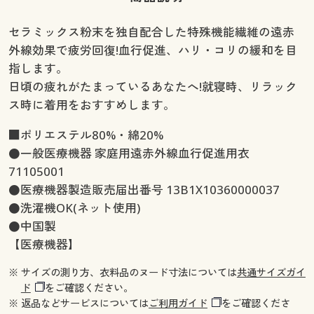
セラミックス粉末を独自配合した特殊機能繊維の遠赤
外線効果で疲労回復!血行促進、ハリ・コリの緩和を目
指します。
日頃の疲れがたまっているあなたへ!就寝時、リラック
ス時に着用をおすすめします。
■ポリエステル80%・綿20%
●一般医療機器 家庭用遠赤外線血行促進用衣
71105001
●医療機器製造販売届出番号 13B1X10360000037
●洗濯機OK(ネット使用)
●中国製
【医療機器】
※ サイズの測り方、衣料品のヌード寸法については
共通サイズガイ
ド
をご確認ください。
※ 返品などサービスについては
ご利用ガイド
をご確認くださ