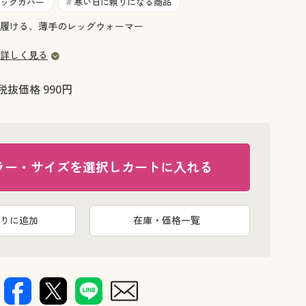
大きいサイズ 事務・制服
ッグカバー
寒い日に頼りになる商品
#
履ける、薄手のレッグウォーマー
詳しく見る
税抜価格 990円
ラー・サイズを選択しカートに入れる
りに追加
在庫・価格一覧
レッグウォーマー。※写真の処理は演出です
スマートヒ