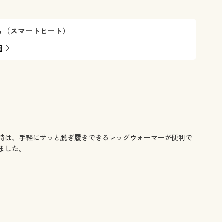
ら（スマートヒート）
組
時は、手軽にサッと脱ぎ履きできるレッグウォーマーが便利で
ました。