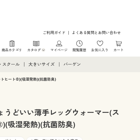
ご利用ガイド
よくある質問とお問い合わせ
商品カテゴリ
カタログ
マイページ
閲覧履歴
お気に入り
カート
カタログ・チラシからのご注文
・スクール
大きいサイズ
バーゲン
デジタルカタログ
て
・スクールすべて
大きいサイズ通販すべて
バーゲンセール
ヒート®)(吸湿発熱)(抗菌防臭)
カタログ無料プレゼント
メント
・学生服
大きいサイズ レディース服
シークレットセール
ニア・ティーンズ下着
大きいサイズ レディース下着
ょうどいい薄手レッグウォーマー(ス
)(吸湿発熱)(抗菌防臭)
大きいサイズ メンズ