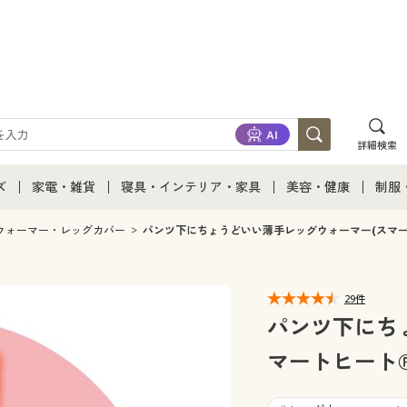
詳細検索
ズ
家電・雑貨
寝具・インテリア・家具
美容・健康
制服
て
ズ通販すべて
家電・雑貨すべて
寝具・インテリア・家具通販すべて
美容・健康通販すべ
制服
ウォーマー・レッグカバー
パンツ下にちょうどいい薄手レッグウォーマー(スマート
ズファッション
家電
家具・収納
美容・健康・サプリ
制服
29件
ズ下着
キッチン・雑貨・日用品
寝具・ベッド
ジュ
パンツ下にち
マートヒート®
着
カーテン・ラグ・ファブリック