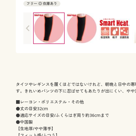
フリー ◎ 在庫あり
タイツやレギンスを履くほどではないけれど、朝晩と日中の寒
す。きれいめパンツの下に忍ばせてもあたりが出にくい、やや
■レーヨン・ポリエステル・その他
●丈の目安32cm
●適応サイズの目安/ふくらはぎ周り約36cmまで
●中国製
【生地厚/やや薄手】
【フィット感/ふつう】