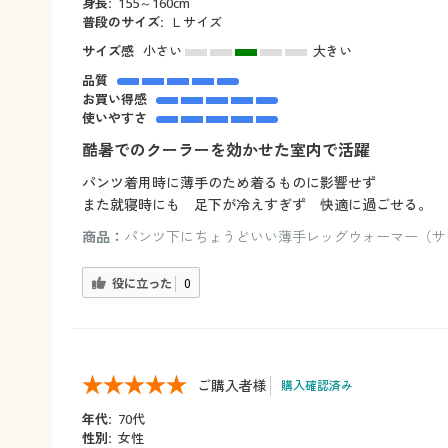
身長:
155～160cm
普段のサイズ:
Ｌサイズ
サイズ感
小さい
大きい
品質
お買い得感
使いやすさ
酷暑でのクーラーを効かせた室内で活躍
パンツ着用時に薄手のため着るものに影響せず
また就寝時にも 足下が冷えすぎず 快適に過ごせる。
商品：
パンツ下にちょうどいい薄手レッグウォーマー（サイ
役に立った
0
ご購入者様
購入確認済み
年代:
70代
性別:
女性