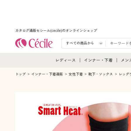
カタログ通販セシール(cecile)のオンラインショップ
レディース
インナー・下着
メン
レディース通販すべて
インナー・下着通販すべ
メン
トップ
インナー・下着通販
女性下着
靴下・ソックス
レッグ
レディースファッション
女性下着
メン
女性下着
メンズ下着
メン
ジュニア・ティーンズ下