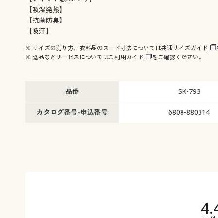
【吸湿発熱】
【抗菌防臭】
【吸汗】
※ サイズの測り方、衣料品のヌード寸法については
共通サイズガイド
※ 返品などサービスについては
ご利用ガイド
をご確認ください。
品番
SK-793
カタログ番号-申込番号
6808-880314
4.