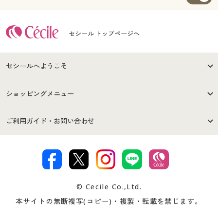
セシール トップページへ
セシールへようこそ
はじめての方へ
ご利用環境について
ショッピングメニュー
セシールご利用規約
プライバシーポリシー
商品カテゴリ
バーゲンセール
ご利用ガイド・お問い合わせ
特定商取引法に基づく表示
古物営業法に基づく表示
カタログ・チラシからのご注
デジタルカタログ
ご注文は
お届けは
文
著作権・商標について
会社案内
交換・返品は
お支払は
カタログ無料プレゼント
特集一覧
© Cecile Co.,Ltd.
会員登録・お客様情報変更に
お客様番号・パスワードをお
本サイトの無断複写(コピー)・複製・転載を禁じます。
プレゼント＆キャンペーン
サイトマップ
ついて
忘れの場合