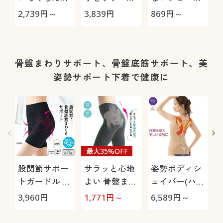
開きパッド付
するショーツ
(デイリーヒッ
2,739
円～
3,839
円
869
円～
3
きスリーブレ
(はきこみ丈深
プス®)(綿混
ス
め)
ストレッチ・
はきこみ丈ス
タンダード)
骨盤まわりサポート、骨盤底筋サポート、美
姿勢サポート下着で健康に
め
最大35%OFF
股関節サポー
サラッと心地
姿勢ボディシ
トガードル 3
よい 骨盤まわ
ェイパー(ハー
分丈(ミディア
りサポート綿
ドタイプ・ノ
3,960
円
1,771
円～
6,589
円～
4
ムソフトタイ
混ヘムロング
ンワイヤー)
プ)
ガードル (ミ