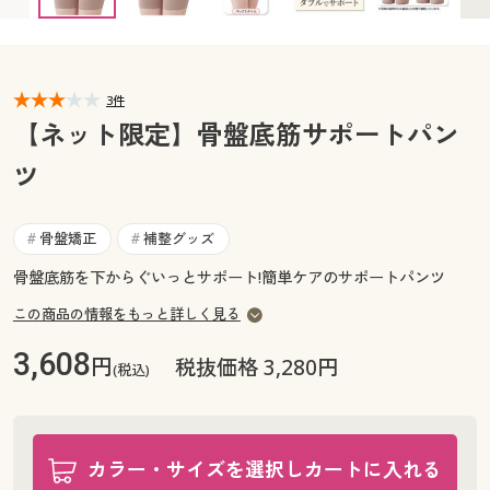
カタログ無料プレゼント
マイページ
会員メニュー
閲覧履歴
3件
マイページ
【ネット限定】骨盤底筋サポートパン
お気に入り
ツ
閲覧履歴
サポート
お気に入り
骨盤矯正
補整グッズ
#
#
ご利用ガイド
骨盤底筋を下からぐいっとサポート!簡単ケアのサポートパンツ
サポート
この商品の情報をもっと詳しく見る
よくある質問とお問い合わせ
ご利用ガイド
3,608
円
税抜価格 3,280円
(税込)
よくある質問とお問い合わせ
カラー・サイズを選択しカートに入れる