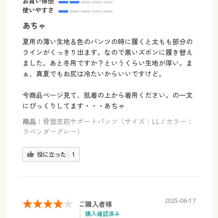
お買い得感
使いやすさ
あちゃ
夏用の薄い生地＆色のパンツの時に履くと太もも部分の
ラインがくっきり出ます。なので黒いズボンに履き替え
ました。あと冬用ですか？というくらい生地が厚い。ま
ぁ、真夏でもお尻は冷たいからいいですけど。
今商品ページ見て、肌着の上から着用ください。の一文
にびっくりしてます・・・あちゃ
商品：
骨盤底筋サポートパンツ（サイズ：LL / カラー：
ラベンダーグレー）
役に立った
1
2025-06-17
ご購入者様
購入確認済み