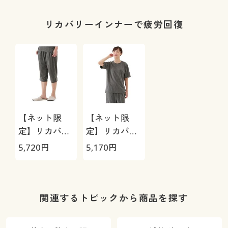
ディアムソフ
トタイプ・股
1
リカバリーインナーで疲労回復
下約23cm)
【ネット限
【ネット限
定】リカバリ
定】リカバリ
ーケアレディ
ーケアレディ
5,720
円
5,170
円
ス7分丈パン
ス半袖シャツ
ツ
関連するトピックから商品を探す