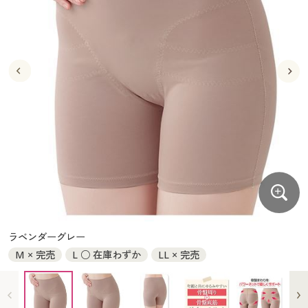
大きいサイズ
制服・スクールすべて
美容・健康・サプリメント
寝具・ベッド
制服・スクール
美容・健康通販すべて
家具・収納
キッチン・雑貨・日用品
バーゲン
大きいサイズ通販すべて
制服・学生服
カーテン・ラグ・ファブリック
大きいサイズ
制服・スクールすべて
美容・健康・サプリメント
寝具・ベッド
詳細検索
バーゲンセール
大きいサイズ レディース服
ジュニア・ティーンズ下着
バーゲン
大きいサイズ通販すべて
制服・学生服
カーテン・ラグ・ファブリック
商品カテゴリ一覧
シークレットセール
大きいサイズ レディース下着
詳細検索
バーゲンセール
大きいサイズ レディース服
ジュニア・ティーンズ下着
カタログ
大きいサイズ メンズ
商品カテゴリ一覧
シークレットセール
大きいサイズ レディース下着
カタログ・チラシからのご注文
カタログ
大きいサイズ 事務・制服
大きいサイズ メンズ
デジタルカタログ
カタログ・チラシからのご注文
ラベンダーグレー
大きいサイズ 事務・制服
M × 完売
L ○ 在庫わずか
LL × 完売
カタログ無料プレゼント
デジタルカタログ
会員メニュー