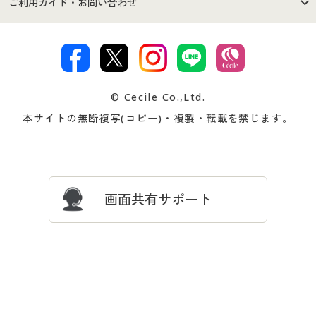
ご利用ガイド・お問い合わせ
特定商取引法に基づく表示
古物営業法に基づく表示
カタログ・チラシからのご注
デジタルカタログ
ご注文は
お届けは
文
著作権・商標について
会社案内
交換・返品は
お支払は
カタログ無料プレゼント
特集一覧
© Cecile Co.,Ltd.
会員登録・お客様情報変更に
お客様番号・パスワードをお
本サイトの無断複写(コピー)・複製・転載を禁じます。
プレゼント＆キャンペーン
サイトマップ
ついて
忘れの場合
サイズガイド
よくある質問とお問い合わせ
画面共有サポート