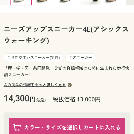
28cm ○ 在庫わずか
カタログ無料プレゼント
マイページ
会員メニュー
閲覧履歴
ニーズアップスニーカー4E(アシックス
マイページ
ウォーキング)
お気に入り
閲覧履歴
歩きやすいスニーカー(男性)
スニーカー
サポート
#
#
お気に入り
「産・学・医」共同開発。ひざの負担軽減のために生まれた歩行快
ご利用ガイド
調スニーカー!
サポート
この商品の情報をもっと詳しく見る
よくある質問とお問い合わせ
ご利用ガイド
14,300
円
税抜価格 13,000円
(税込)
よくある質問とお問い合わせ
カラー・サイズを選択しカートに入れる