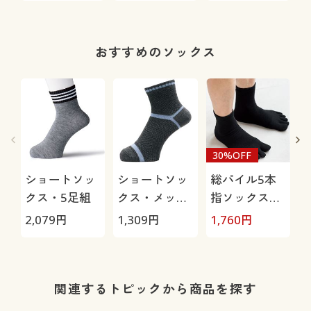
ン)MO46WS
グ
おすすめのソックス
30%OFF
ショートソッ
ショートソッ
総パイル5本
クス・5足組
クス・メッシ
指ソックス・
ュ3足組(吸汗
2足組
2,079
円
1,309
円
1,760
円
1
速乾・抗菌防
臭)
関連するトピックから商品を探す