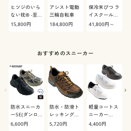
ヒツジのいら
アシスト電動
保冷米びつ ラ
ない枕® -至
三輪自転車
イスクール
極-
HRC-
15,800
円
184,800
円
41,800
円～
3
05S/HRC-10S
おすすめのスニーカー
防水スニーカ
防水・防滑ト
軽量コートス
ー5E(ダンロ
レッキングシ
ニーカー
ップリファイ
ューズ4E(ウ
3E(ウィンブ
6,600
円
5,720
円
4,400
円
8
ンド)
ィンブルド
ルドン)