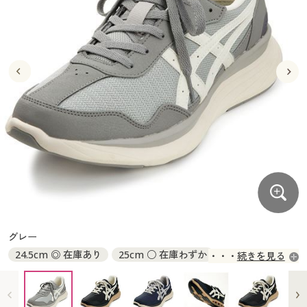
大きいサイズ
制服・スクールすべて
美容・健康・サプリメント
寝具・ベッド
制服・スクール
美容・健康通販すべて
家具・収納
キッチン・雑貨・日用品
バーゲン
大きいサイズ通販すべて
制服・学生服
カーテン・ラグ・ファブリック
大きいサイズ
制服・スクールすべて
美容・健康・サプリメント
寝具・ベッド
詳細検索
バーゲンセール
大きいサイズ レディース服
ジュニア・ティーンズ下着
バーゲン
大きいサイズ通販すべて
制服・学生服
カーテン・ラグ・ファブリック
商品カテゴリ一覧
シークレットセール
大きいサイズ レディース下着
詳細検索
バーゲンセール
大きいサイズ レディース服
ジュニア・ティーンズ下着
カタログ
大きいサイズ メンズ
商品カテゴリ一覧
シークレットセール
大きいサイズ レディース下着
カタログ・チラシからのご注文
カタログ
大きいサイズ 事務・制服
大きいサイズ メンズ
デジタルカタログ
カタログ・チラシからのご注文
グレー
大きいサイズ 事務・制服
24.5cm ◎ 在庫あり
25cm ○ 在庫わずか
続きを見る
カタログ無料プレゼント
デジタルカタログ
25.5cm ○ 在庫わずか
26cm ○ 在庫わずか
26.5cm ○ 在庫わずか
27cm ◎ 在庫あり
会員メニュー