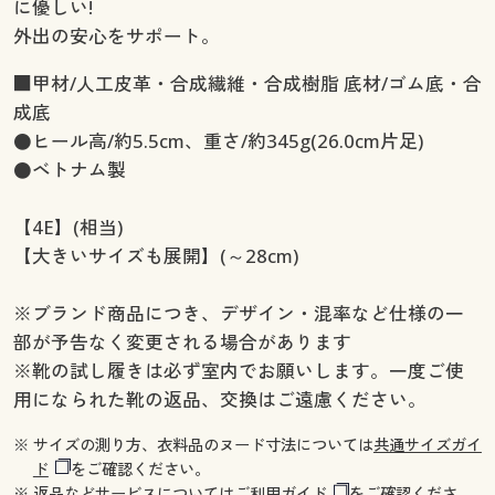
に優しい!
外出の安心をサポート。
■甲材/人工皮革・合成繊維・合成樹脂 底材/ゴム底・合
成底
●ヒール高/約5.5cm、重さ/約345g(26.0cm片足)
●ベトナム製
【4E】(相当)
【大きいサイズも展開】(～28cm)
※ブランド商品につき、デザイン・混率など仕様の一
部が予告なく変更される場合があります
※靴の試し履きは必ず室内でお願いします。一度ご使
用になられた靴の返品、交換はご遠慮ください。
※ サイズの測り方、衣料品のヌード寸法については
共通サイズガイ
ド
をご確認ください。
※ 返品などサービスについては
ご利用ガイド
をご確認くださ