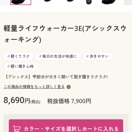
27cm ◎ 在庫あり
28cm ○ 在庫わずか
カタログ無料プレゼント
マイページ
会員メニュー
軽量ライフウォーカー3E(アシックスウ
閲覧履歴
マイページ
ォーキング)
お気に入り
閲覧履歴
軽くてラク
毎日の生活が快適に
歩きやすい
サポート
#
#
#
お気に入り
軽い履き心地
#
ご利用ガイド
サポート
【アシックス】甲部分が大きく開いて脱ぎ履きラクラク!
この商品の情報をもっと詳しく見る
よくある質問とお問い合わせ
ご利用ガイド
8,690
円
税抜価格 7,900円
(税込)
よくある質問とお問い合わせ
カラー・サイズを選択しカートに入れる