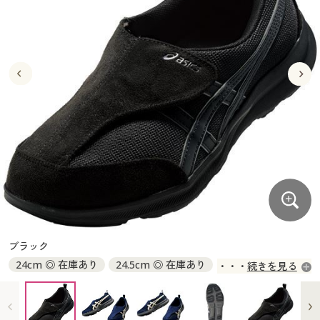
大きいサイズ
制服・スクールすべて
美容・健康・サプリメント
寝具・ベッド
制服・スクール
美容・健康通販すべて
家具・収納
キッチン・雑貨・日用品
バーゲン
大きいサイズ通販すべて
制服・学生服
カーテン・ラグ・ファブリック
大きいサイズ
制服・スクールすべて
美容・健康・サプリメント
寝具・ベッド
詳細検索
バーゲンセール
大きいサイズ レディース服
ジュニア・ティーンズ下着
バーゲン
大きいサイズ通販すべて
制服・学生服
カーテン・ラグ・ファブリック
商品カテゴリ一覧
シークレットセール
大きいサイズ レディース下着
詳細検索
バーゲンセール
大きいサイズ レディース服
ジュニア・ティーンズ下着
カタログ
大きいサイズ メンズ
商品カテゴリ一覧
シークレットセール
大きいサイズ レディース下着
カタログ・チラシからのご注文
カタログ
大きいサイズ 事務・制服
大きいサイズ メンズ
デジタルカタログ
カタログ・チラシからのご注文
ブラック
大きいサイズ 事務・制服
24cm ◎ 在庫あり
24.5cm ◎ 在庫あり
続きを見る
カタログ無料プレゼント
デジタルカタログ
25cm ○ 在庫わずか
25.5cm ○ 在庫わずか
26cm ◎ 在庫あり
26.5cm ◎ 在庫あり
会員メニュー