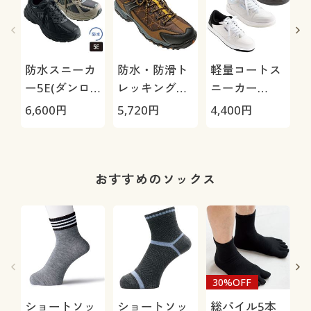
防水スニーカ
防水・防滑ト
軽量コートス
ー5E(ダンロ
レッキングシ
ニーカー
ップリファイ
ューズ4E(ウ
3E(ウィンブ
6,600
円
5,720
円
4,400
円
8
ンド)
ィンブルド
ルドン)
ン)MO46WS
おすすめのソックス
30%OFF
ショートソッ
ショートソッ
総パイル5本