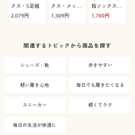
クス・5足組
クス・メッシ
指ソックス・
ュ3足組(吸汗
2足組
2,079
円
1,309
円
1,760
円
1
速乾・抗菌防
臭)
関連するトピックから商品を探す
シューズ・靴
歩きやすい
軽い履き心地
毎日でも履きたくなる
スニーカー
軽くてラク
毎日の生活が快適に