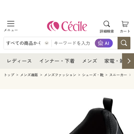
商品を探す
レディース
商品を探す
詳細検索
カート
インナー・下着
レディース通販すべて
レディース
メンズ
インナー・下着通販すべて
レディースファッション
インナー・下着
レディース通販すべて
レディース
インナー・下着
メンズ
家電・雑貨
家電・雑貨
メンズ通販すべて
女性下着
女性下着
メンズ
インナー・下着通販すべて
レディースファッション
トップ
メンズ通販
メンズファッション
シューズ・靴
スニーカー
寝具・インテリア・家具
家電・雑貨すべて
メンズファッション
メンズ下着
家電・雑貨
メンズ通販すべて
女性下着
女性下着
美容・健康
寝具・インテリア・家具通販すべて
家電
メンズ下着
ジュニア・ティーンズ下着
寝具・インテリア・家具
家電・雑貨すべて
メンズファッション
メンズ下着
制服・スクール
美容・健康通販すべて
家具・収納
キッチン・雑貨・日用品
美容・健康
寝具・インテリア・家具通販すべて
家電
メンズ下着
ジュニア・ティーンズ下着