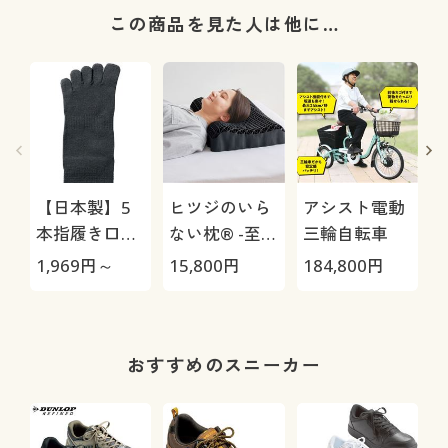
この商品を見た人は他に…
【日本製】5
ヒツジのいら
アシスト電動
本指履き口ゆ
ない枕® -至
三輪自転車
ったりソック
極-
H
1,969
円～
15,800
円
184,800
円
4
ス・2足組(抗
0
菌防臭)
おすすめのスニーカー