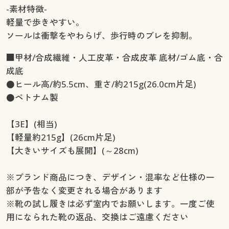
-素材特徴-
軽量で歩きやすい。
ソールは衝撃をやわらげ、歩行時のブレを抑制。
■甲材/合成繊維・人工皮革・合成皮革 底材/ゴム底・合
成底
●ヒール高/約5.5cm、重さ/約215g(26.0cm片足)
●ベトナム製
【3E】(相当)
【軽量約215g】(26cm片足)
【大きいサイズも展開】(～28cm)
※ブランド商品につき、デザイン・混率など仕様の一
部が予告なく変更される場合があります
※靴の試し履きは必ず室内でお願いします。一度ご使
用になられた靴の返品、交換はご遠慮ください