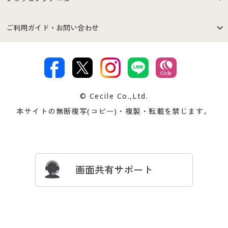
セシールご利用規約
プライバシーポリシー
商品カテゴリ
バーゲンセール
ご利用ガイド・お問い合わせ
特定商取引法に基づく表示
古物営業法に基づく表示
カタログ・チラシからのご注
デジタルカタログ
ご注文は
お届けは
文
著作権・商標について
会社案内
交換・返品は
お支払は
カタログ無料プレゼント
特集一覧
© Cecile Co.,Ltd.
会員登録・お客様情報変更に
お客様番号・パスワードをお
本サイトの無断複写(コピー)・複製・転載を禁じます。
プレゼント＆キャンペーン
サイトマップ
ついて
忘れの場合
サイズガイド
よくある質問とお問い合わせ
画面共有サポート