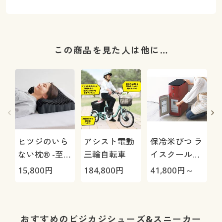
この商品を見た人は他に…
ヒツジのいら
アシスト電動
保冷米びつ ラ
ない枕® -至
三輪自転車
イスクール
極-
HRC-
15,800
円
184,800
円
41,800
円～
3
05S/HRC-10S
おすすめのビジカジシューズ&スニーカー