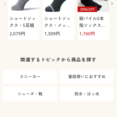
30%OFF
ショートソッ
ショートソッ
総パイル5本
クス・5足組
クス・メッシ
指ソックス・
ュ3足組(吸汗
2足組
2,079
円
1,309
円
1,760
円
1
速乾・抗菌防
臭)
関連するトピックから商品を探す
スニーカー
普段使いにおすすめ
シューズ・靴
防水・はっ水