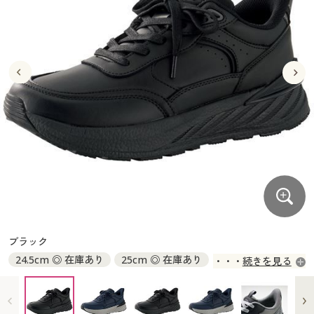
大きいサイズ
制服・スクールすべて
美容・健康・サプリメント
寝具・ベッド
制服・スクール
美容・健康通販すべて
家具・収納
キッチン・雑貨・日用品
バーゲン
大きいサイズ通販すべて
制服・学生服
カーテン・ラグ・ファブリック
大きいサイズ
制服・スクールすべて
美容・健康・サプリメント
寝具・ベッド
詳細検索
バーゲンセール
大きいサイズ レディース服
ジュニア・ティーンズ下着
バーゲン
大きいサイズ通販すべて
制服・学生服
カーテン・ラグ・ファブリック
商品カテゴリ一覧
シークレットセール
大きいサイズ レディース下着
詳細検索
バーゲンセール
大きいサイズ レディース服
ジュニア・ティーンズ下着
カタログ
大きいサイズ メンズ
商品カテゴリ一覧
シークレットセール
大きいサイズ レディース下着
カタログ・チラシからのご注文
カタログ
大きいサイズ 事務・制服
大きいサイズ メンズ
デジタルカタログ
カタログ・チラシからのご注文
ブラック
大きいサイズ 事務・制服
24.5cm ◎ 在庫あり
25cm ◎ 在庫あり
続きを見る
カタログ無料プレゼント
デジタルカタログ
25.5cm ○ 在庫わずか
26cm ◎ 在庫あり
26.5cm × 入荷未定
27cm ○ 在庫わずか
会員メニュー