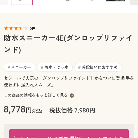
カタログ無料プレゼント
マイページ
会員メニュー
閲覧履歴
5件
マイページ
防水スニーカー4E(ダンロップリファイ
お気に入り
ンド)
閲覧履歴
サポート
お気に入り
スニーカー
防水・はっ水
普段使いにおすすめ
#
#
#
ご利用ガイド
セシールで人気の［ダンロップリファインド］からついに登場!手を
サポート
使わずに足入れスムーズ。
よくある質問とお問い合わせ
ご利用ガイド
この商品の情報をもっと詳しく見る
8,778
円
税抜価格 7,980円
(税込)
よくある質問とお問い合わせ