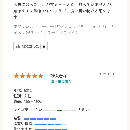
広告に合った、足がするっと入る、放っていませんが、
履きやすく動きやすいようで、良い買い物だと思いま
す。
商品：
防水スニーカー4E(ダンロップリファインド)（サ
イズ：26.5cm / カラー：ブラック）
役に立った
0
2025-10-13
ご購入者様
購入確認済み
年代:
60代
性別:
女性
身長:
155～160cm
サイズ感
小さい
大きい
品質
お買い得感
使いやすさ