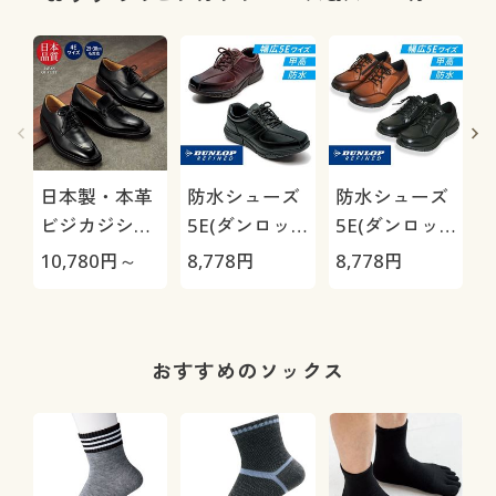
O
日本製・本革
防水シューズ
防水シューズ
ビジカジシュ
5E(ダンロッ
5E(ダンロッ
ーズ4E(リナ
プリファイン
プリファイン
10,780
円～
8,778
円
8,778
円
6
シャンテバレ
ド)
ド)
ンチノ)/はっ
水・抗菌防臭
おすすめのソックス