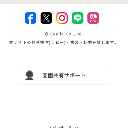
特定商取引法に基づく表示
古物営業法に基づく表示
カタログ・チラシからのご注
デジタルカタログ
ご注文は
お届けは
文
著作権・商標について
会社案内
交換・返品は
お支払は
カタログ無料プレゼント
特集一覧
© Cecile Co.,Ltd.
会員登録・お客様情報変更に
お客様番号・パスワードをお
本サイトの無断複写(コピー)・複製・転載を禁じます。
プレゼント＆キャンペーン
サイトマップ
ついて
忘れの場合
サイズガイド
よくある質問とお問い合わせ
画面共有サポート
- スポンサーリンク -