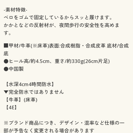
-素材特徴-
ベロをゴムで固定しているからスッと履けます。
かかとなどの反射材が、夜間歩行の安全性を高めま
す。
■甲材/牛革(※床革)表面:合成樹脂・合成皮革 底材/合成
底
●ヒール高/約4.5cm、重さ/約330g(26cm片足)
●中国製
【水深4cm4時間防水】
▼完全防水ではありません
【牛革】(床革)
【4E】
※ブランド商品につき、デザイン・混率など仕様の一
部が予告なく変更される場合があります