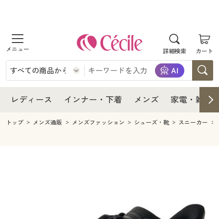
商品を探す
レディース
商品を探す
詳細検索
カート
インナー・下着
レディース通販すべて
レディース
メンズ
インナー・下着通販すべて
レディースファッション
インナー・下着
レディース通販すべて
レディース
インナー・下着
メンズ
家電・雑貨
家電・雑貨
メンズ通販すべて
女性下着
女性下着
メンズ
インナー・下着通販すべて
レディースファッション
トップ
メンズ通販
メンズファッション
シューズ・靴
スニーカー
寝具・インテリア・家具
家電・雑貨すべて
メンズファッション
メンズ下着
家電・雑貨
メンズ通販すべて
女性下着
女性下着
美容・健康
寝具・インテリア・家具通販すべて
家電
メンズ下着
ジュニア・ティーンズ下着
寝具・インテリア・家具
家電・雑貨すべて
メンズファッション
メンズ下着
制服・スクール
美容・健康通販すべて
家具・収納
キッチン・雑貨・日用品
美容・健康
寝具・インテリア・家具通販すべて
家電
メンズ下着
ジュニア・ティーンズ下着