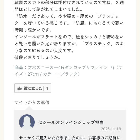
靴裏のカカトの部分は糊付けされているのですね。２週
間ほどして剥がれてしまいました。
「防水」だけあって、やや硬め・厚めの「プラスチッ
ク」を履いている感じです。「防風」にもなるので寒い
時期は暖かいです。
インソールがフラットなので、紐をシッカリと締めない
と靴下を履いた足が滑りますが、「プラスチック」のよ
うなので締めるのが大変です。
値段どおりでしょうか。
商品：
防水スニーカー4E(ダンロップリファインド)（サ
イズ：27cm / カラー：ブラック）
役に立った
1
サイトからの返信
セシールオンラインショップ担当
2025-11-19
せっかくご購入いただきましたのに、お客様のご期待に