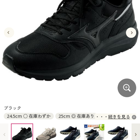
大きいサイズ
制服・スクールすべて
美容・健康・サプリメント
寝具・ベッド
制服・スクール
美容・健康通販すべて
家具・収納
キッチン・雑貨・日用品
バーゲン
大きいサイズ通販すべて
制服・学生服
カーテン・ラグ・ファブリック
大きいサイズ
制服・スクールすべて
美容・健康・サプリメント
寝具・ベッド
詳細検索
バーゲンセール
大きいサイズ レディース服
ジュニア・ティーンズ下着
バーゲン
大きいサイズ通販すべて
制服・学生服
カーテン・ラグ・ファブリック
商品カテゴリ一覧
シークレットセール
大きいサイズ レディース下着
詳細検索
バーゲンセール
大きいサイズ レディース服
ジュニア・ティーンズ下着
カタログ
大きいサイズ メンズ
商品カテゴリ一覧
シークレットセール
大きいサイズ レディース下着
カタログ・チラシからのご注文
カタログ
大きいサイズ 事務・制服
大きいサイズ メンズ
デジタルカタログ
カタログ・チラシからのご注文
ブラック
大きいサイズ 事務・制服
24.5cm ○ 在庫わずか
25cm ◎ 在庫あり
続きを見る
カタログ無料プレゼント
デジタルカタログ
25.5cm ◎ 在庫あり
26cm ○ 在庫わずか
26.5cm ○ 在庫わずか
27cm ○ 在庫わずか
会員メニュー