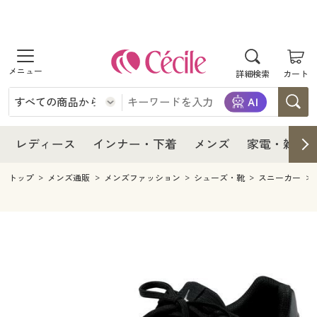
商品を探す
レディース
商品を探す
詳細検索
カート
インナー・下着
レディース通販すべて
レディース
メンズ
インナー・下着通販すべて
レディースファッション
インナー・下着
レディース通販すべて
レディース
インナー・下着
メンズ
家電・雑貨
家電・雑貨
メンズ通販すべて
女性下着
女性下着
メンズ
インナー・下着通販すべて
レディースファッション
トップ
メンズ通販
メンズファッション
シューズ・靴
スニーカー
寝具・インテリア・家具
家電・雑貨すべて
メンズファッション
メンズ下着
家電・雑貨
メンズ通販すべて
女性下着
女性下着
美容・健康
寝具・インテリア・家具通販すべて
家電
メンズ下着
ジュニア・ティーンズ下着
寝具・インテリア・家具
家電・雑貨すべて
メンズファッション
メンズ下着
制服・スクール
美容・健康通販すべて
家具・収納
キッチン・雑貨・日用品
美容・健康
寝具・インテリア・家具通販すべて
家電
メンズ下着
ジュニア・ティーンズ下着