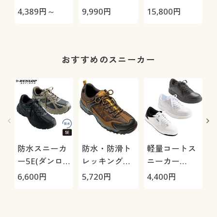
ートパンツ(ヨ
ージョブ®」
極-
4,389
円～
9,990
円
15,800
円
1
コストレッ
Max
チ・微光沢)
おすすめのスニーカー
防水スニーカ
防水・防滑ト
軽量コートス
ー5E(ダンロ
レッキングシ
ニーカー
ップリファイ
ューズ4E(ウ
3E(ウィンブ
6,600
円
5,720
円
4,400
円
8
ンド)
ィンブルド
ルドン)
ン)MO46WS
グ