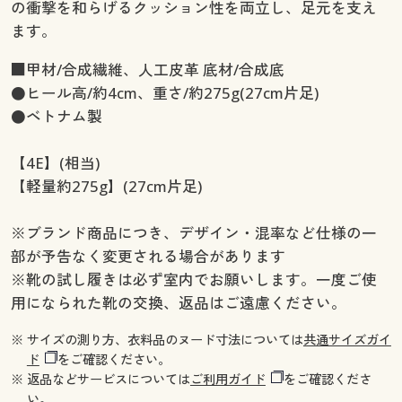
の衝撃を和らげるクッション性を両立し、足元を支え
ます。
■甲材/合成繊維、人工皮革 底材/合成底
●ヒール高/約4cm、重さ/約275g(27cm片足)
●ベトナム製
【4E】(相当)
【軽量約275g】(27cm片足)
※ブランド商品につき、デザイン・混率など仕様の一
部が予告なく変更される場合があります
※靴の試し履きは必ず室内でお願いします。一度ご使
用になられた靴の交換、返品はご遠慮ください。
※ サイズの測り方、衣料品のヌード寸法については
共通サイズガイ
ド
をご確認ください。
※ 返品などサービスについては
ご利用ガイド
をご確認くださ
い。