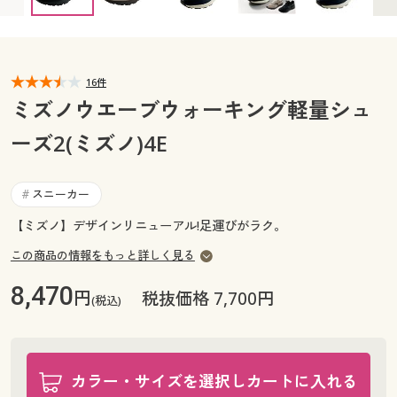
27.5cm ○ 在庫わずか
カタログ無料プレゼント
マイページ
会員メニュー
閲覧履歴
16件
マイページ
ミズノウエーブウォーキング軽量シュ
お気に入り
ーズ2(ミズノ)4E
閲覧履歴
サポート
お気に入り
スニーカー
#
ご利用ガイド
【ミズノ】デザインリニューアル!足運びがラク。
サポート
この商品の情報をもっと詳しく見る
よくある質問とお問い合わせ
ご利用ガイド
8,470
円
税抜価格 7,700円
(税込)
よくある質問とお問い合わせ
カラー・サイズを選択しカートに入れる