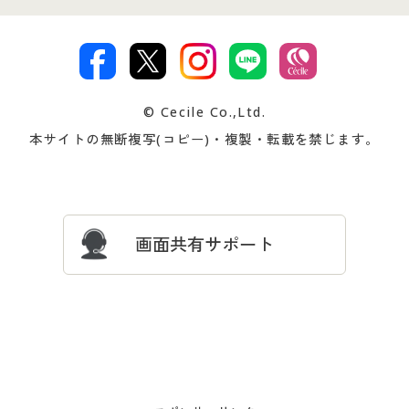
特定商取引法に基づく表示
古物営業法に基づく表示
カタログ・チラシからのご注
デジタルカタログ
ご注文は
お届けは
文
著作権・商標について
会社案内
交換・返品は
お支払は
カタログ無料プレゼント
特集一覧
© Cecile Co.,Ltd.
会員登録・お客様情報変更に
お客様番号・パスワードをお
本サイトの無断複写(コピー)・複製・転載を禁じます。
プレゼント＆キャンペーン
サイトマップ
ついて
忘れの場合
サイズガイド
よくある質問とお問い合わせ
画面共有サポート