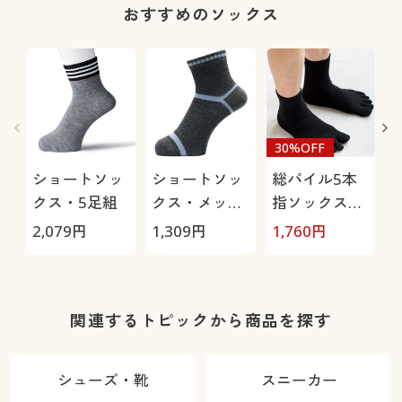
おすすめのソックス
30%OFF
ショートソッ
ショートソッ
総パイル5本
クス・5足組
クス・メッシ
指ソックス・
ュ3足組(吸汗
2足組
2,079
円
1,309
円
1,760
円
1
速乾・抗菌防
臭)
関連するトピックから商品を探す
シューズ・靴
スニーカー