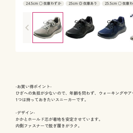
24.5cm ○ 在庫わずか
25cm ◎ 在庫あり
25.5cm ○ 在庫
26.5cm ○ 在庫わずか
27cm ◎ 在庫あり
28cm ○ 在庫わ
-お買い得ポイント-
ひざへの負担が少ないので、年齢を問わず、ウォーキングやア
1つは持っておきたいスニーカーです。
-デザイン-
かかとホールド芯が着地を安定させています。
内側ファスナーで脱ぎ履きがラク。