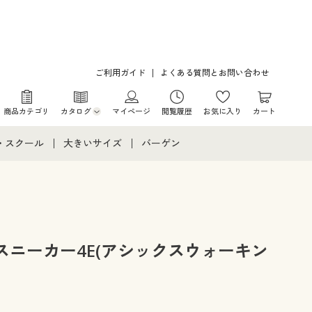
ご利用ガイド
よくある質問とお問い合わせ
商品カテゴリ
カタログ
マイページ
閲覧履歴
お気に入り
カート
カタログ・チラシからのご注文
・スクール
大きいサイズ
バーゲン
デジタルカタログ
て
・スクールすべて
大きいサイズ通販すべて
バーゲンセール
カタログ無料プレゼント
メント
・学生服
大きいサイズ レディース服
シークレットセール
ニア・ティーンズ下着
大きいサイズ レディース下着
スニーカー4E(アシックスウォーキン
大きいサイズ メンズ