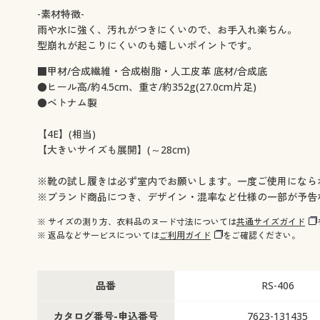
-素材特徴-
雨や水に強く、汚れがつきにくいので、お手入れ楽ちん。
型崩れが起こりにくいのも嬉しいポイントです。
■甲材/合成繊維・合成樹脂・人工皮革 底材/合成底
●ヒール高/約4.5cm、重さ/約352g(27.0cm片足)
●ベトナム製
【4E】(相当)
【大きいサイズも展開】(～28cm)
※靴の試し履きは必ず室内でお願いします。一度ご使用になら
※ブランド商品につき、デザイン・混率など仕様の一部が予告
※ サイズの測り方、衣料品のヌード寸法については
共通サイズガイド
※ 返品などサービスについては
ご利用ガイド
をご確認ください。
品番
RS-406
カタログ番号-申込番号
7623-131435