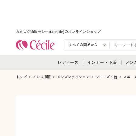
カタログ通販セシール(cecile)のオンラインショップ
レディース
インナー・下着
メン
レディース通販すべて
インナー・下着通販すべ
メン
トップ
メンズ通販
メンズファッション
シューズ・靴
スニー
レディースファッション
女性下着
メン
女性下着
メンズ下着
メン
ジュニア・ティーンズ下