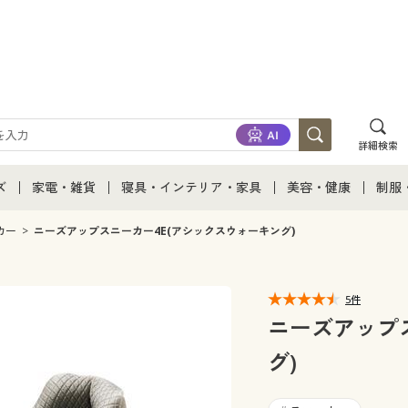
詳細検索
ズ
家電・雑貨
寝具・インテリア・家具
美容・健康
制服
て
ズ通販すべて
家電・雑貨すべて
寝具・インテリア・家具通販すべて
美容・健康通販すべ
制服
カー
ニーズアップスニーカー4E(アシックスウォーキング)
ズファッション
家電
家具・収納
美容・健康・サプリ
制服
5件
ズ下着
キッチン・雑貨・日用品
寝具・ベッド
ジュ
ニーズアップ
グ)
着
カーテン・ラグ・ファブリック