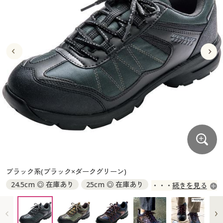
大きいサイズ
制服・スクールすべて
美容・健康・サプリメント
寝具・ベッド
制服・スクール
美容・健康通販すべて
家具・収納
キッチン・雑貨・日用品
バーゲン
大きいサイズ通販すべて
制服・学生服
カーテン・ラグ・ファブリック
大きいサイズ
制服・スクールすべて
美容・健康・サプリメント
寝具・ベッド
詳細検索
バーゲンセール
大きいサイズ レディース服
ジュニア・ティーンズ下着
バーゲン
大きいサイズ通販すべて
制服・学生服
カーテン・ラグ・ファブリック
商品カテゴリ一覧
シークレットセール
大きいサイズ レディース下着
詳細検索
バーゲンセール
大きいサイズ レディース服
ジュニア・ティーンズ下着
カタログ
大きいサイズ メンズ
商品カテゴリ一覧
シークレットセール
大きいサイズ レディース下着
カタログ・チラシからのご注文
カタログ
大きいサイズ 事務・制服
大きいサイズ メンズ
デジタルカタログ
カタログ・チラシからのご注文
ブラック系(ブラック×ダークグリーン)
大きいサイズ 事務・制服
24.5cm ◎ 在庫あり
25cm ◎ 在庫あり
続きを見る
カタログ無料プレゼント
デジタルカタログ
25.5cm ◎ 在庫あり
26cm ◎ 在庫あり
26.5cm ◎ 在庫あり
27cm ◎ 在庫あり
会員メニュー