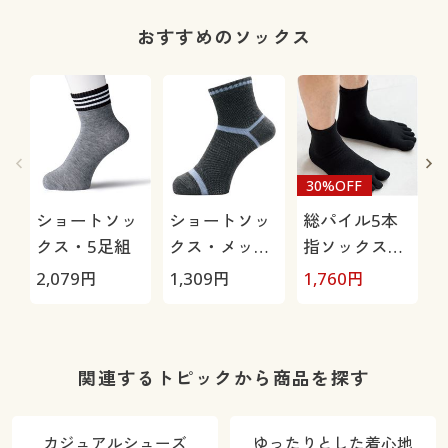
水・抗菌防臭
おすすめのソックス
30%OFF
ショートソッ
ショートソッ
総パイル5本
クス・5足組
クス・メッシ
指ソックス・
ュ3足組(吸汗
2足組
2,079
円
1,309
円
1,760
円
1
速乾・抗菌防
臭)
関連するトピックから商品を探す
カジュアルシューズ
ゆったりとした着心地