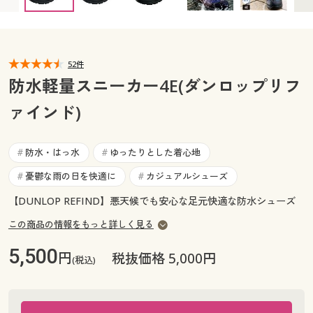
28cm ◎ 在庫あり
カタログ無料プレゼント
マイページ
会員メニュー
閲覧履歴
52件
マイページ
防水軽量スニーカー4E(ダンロップリフ
お気に入り
ァインド)
閲覧履歴
サポート
お気に入り
防水・はっ水
ゆったりとした着心地
#
#
ご利用ガイド
憂鬱な雨の日を快適に
カジュアルシューズ
#
#
サポート
【DUNLOP REFIND】悪天候でも安心な足元快適な防水シューズ
よくある質問とお問い合わせ
ご利用ガイド
この商品の情報をもっと詳しく見る
5,500
円
よくある質問とお問い合わせ
税抜価格 5,000円
(税込)