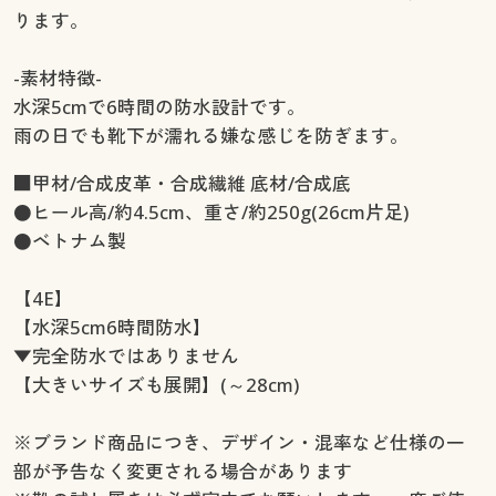
ります。
-素材特徴-
水深5cmで6時間の防水設計です。
雨の日でも靴下が濡れる嫌な感じを防ぎます。
■甲材/合成皮革・合成繊維 底材/合成底
●ヒール高/約4.5cm、重さ/約250g(26cm片足)
●ベトナム製
【4E】
【水深5cm6時間防水】
▼完全防水ではありません
【大きいサイズも展開】(～28cm)
※ブランド商品につき、デザイン・混率など仕様の一
部が予告なく変更される場合があります