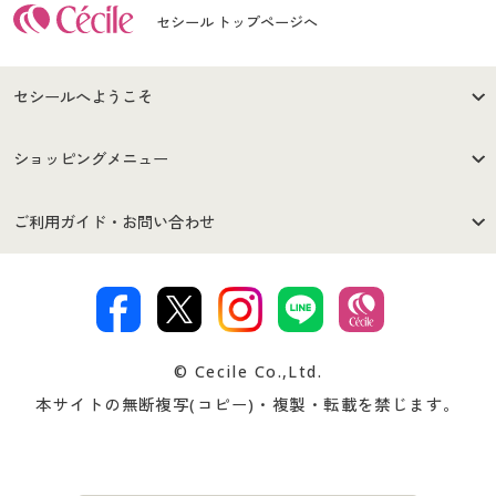
セシール トップページへ
セシールへようこそ
はじめての方へ
ご利用環境について
ショッピングメニュー
セシールご利用規約
プライバシーポリシー
商品カテゴリ
バーゲンセール
ご利用ガイド・お問い合わせ
特定商取引法に基づく表示
古物営業法に基づく表示
カタログ・チラシからのご注
デジタルカタログ
ご注文は
お届けは
文
著作権・商標について
会社案内
交換・返品は
お支払は
カタログ無料プレゼント
特集一覧
© Cecile Co.,Ltd.
会員登録・お客様情報変更に
お客様番号・パスワードをお
本サイトの無断複写(コピー)・複製・転載を禁じます。
プレゼント＆キャンペーン
サイトマップ
ついて
忘れの場合
サイズガイド
よくある質問とお問い合わせ