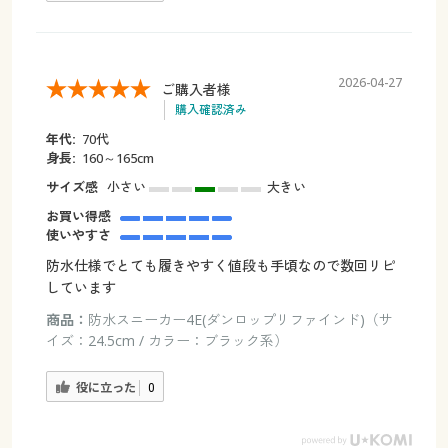
2026-04-27
ご購入者様
購入確認済み
年代:
70代
身長:
160～165cm
サイズ感
小さい
大きい
お買い得感
使いやすさ
防水仕様でとても履きやすく値段も手頃なので数回リピ
しています
商品：
防水スニーカー4E(ダンロップリファインド)（サ
イズ：24.5cm / カラー：ブラック系）
役に立った
0