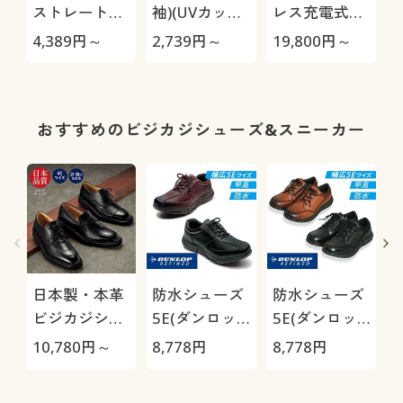
ストレートパ
袖)(UVカッ
レス充電式ク
ンツ(スマート
ト・洗濯機
リーナー
4,389
円～
2,739
円～
19,800
円～
1
ニットジーン
OK・吸汗速
CL115FDW
ズ)(全方向ス
乾・S～5L)
トレッチ・や
わらか・選べ
おすすめのビジカジシューズ&スニーカー
る4レング
ス・洗濯機
OK・1年中は
ける)
日本製・本革
防水シューズ
防水シューズ
ビジカジシュ
5E(ダンロッ
5E(ダンロッ
ーズ4E(リナ
プリファイン
プリファイン
10,780
円～
8,778
円
8,778
円
6
シャンテバレ
ド)
ド)
ンチノ)/はっ