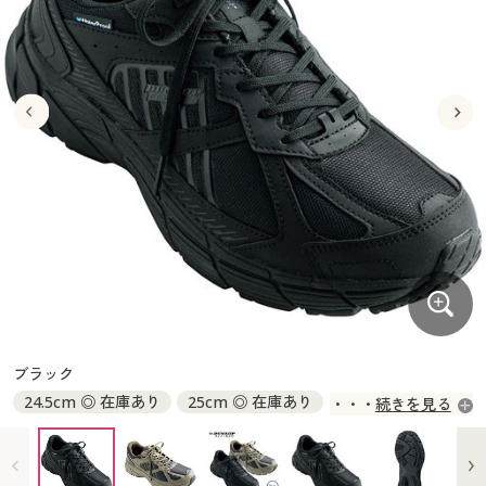
大きいサイズ
制服・スクールすべて
美容・健康・サプリメント
寝具・ベッド
制服・スクール
美容・健康通販すべて
家具・収納
キッチン・雑貨・日用品
バーゲン
大きいサイズ通販すべて
制服・学生服
カーテン・ラグ・ファブリック
大きいサイズ
制服・スクールすべて
美容・健康・サプリメント
寝具・ベッド
詳細検索
バーゲンセール
大きいサイズ レディース服
ジュニア・ティーンズ下着
バーゲン
大きいサイズ通販すべて
制服・学生服
カーテン・ラグ・ファブリック
商品カテゴリ一覧
シークレットセール
大きいサイズ レディース下着
詳細検索
バーゲンセール
大きいサイズ レディース服
ジュニア・ティーンズ下着
カタログ
大きいサイズ メンズ
商品カテゴリ一覧
シークレットセール
大きいサイズ レディース下着
カタログ・チラシからのご注文
カタログ
大きいサイズ 事務・制服
大きいサイズ メンズ
デジタルカタログ
カタログ・チラシからのご注文
ブラック
大きいサイズ 事務・制服
24.5cm ◎ 在庫あり
25cm ◎ 在庫あり
続きを見る
カタログ無料プレゼント
デジタルカタログ
25.5cm ◎ 在庫あり
26cm ◎ 在庫あり
26.5cm ◎ 在庫あり
27cm ◎ 在庫あり
会員メニュー