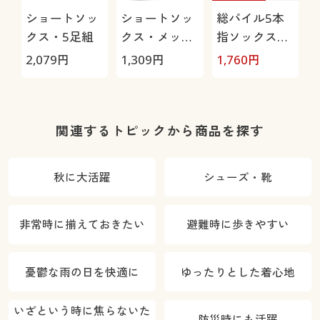
ショートソッ
ショートソッ
総パイル5本
クス・5足組
クス・メッシ
指ソックス・
ュ3足組(吸汗
2足組
2,079
円
1,309
円
1,760
円
1
速乾・抗菌防
臭)
関連するトピックから商品を探す
秋に大活躍
シューズ・靴
非常時に揃えておきたい
避難時に歩きやすい
憂鬱な雨の日を快適に
ゆったりとした着心地
いざという時に焦らないた
防災時にも活躍