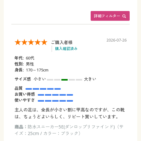
詳細フィルター
2026-07-26
ご購入者様
購入確認済み
年代:
60代
性別:
男性
身長:
170～175cm
サイズ感
小さい
大きい
品質
お買い得感
使いやすさ
主人の足は、全長が小さい割に甲高なのですが、この靴
は、ちょうどよいらしく、リピート買いしています。
商品：
防水スニーカー5E(ダンロップリファインド)（サ
イズ：25cm / カラー：ブラック）