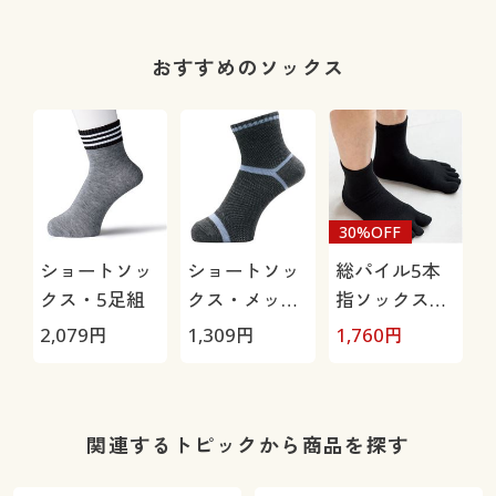
ンチノ)/はっ
水・抗菌防臭
おすすめのソックス
30%OFF
ショートソッ
ショートソッ
総パイル5本
クス・5足組
クス・メッシ
指ソックス・
ュ3足組(吸汗
2足組
2,079
円
1,309
円
1,760
円
速乾・抗菌防
臭)
関連するトピックから商品を探す