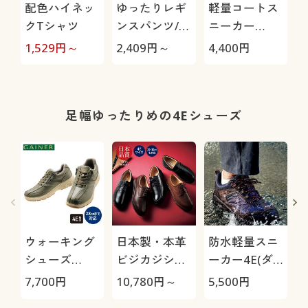
配色ハイネッ
ゆったりレギ
軽量コートス
クTシャツ
ンスパンツ/細
ニーカー
見えが叶うら
3E(ウィンブ
1,529
円～
2,409
円～
4,400
円
9
くちんテーパ
ルドン)
M
ード(ストレッ
チ・UVカッ
ト・速乾・洗
足幅ゆったりめの4Eシューズ
濯機OK)
ウォーキング
日本製・本革
防水軽量スニ
シューズ
ビジカジシュ
ーカー4E(ダ
4E(ゲイナー)
ーズ4E(リナ
ンロップリフ
7,700
円
10,780
円～
5,500
円
5
シャンテバレ
ァインド)