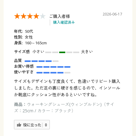
2026-06-17
ご購入者様
購入確認済み
年代:
50代
性別:
女性
身長:
160～165cm
サイズ感
小さい
大きい
品質
お買い得感
使いやすさ
サイズもデザインも丁度良くて、色違いでリピート購入
しました。ただ足の裏に硬さを感じるので、インソール
か靴底にクッション性があるといいですね。
商品：
ウォーキングシューズ(ウィンブルドン)（サイ
ズ：25cm / カラー：ブラック）
役に立った
0