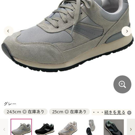
大きいサイズ
制服・スクールすべて
美容・健康・サプリメント
寝具・ベッド
制服・スクール
美容・健康通販すべて
家具・収納
キッチン・雑貨・日用品
バーゲン
大きいサイズ通販すべて
制服・学生服
カーテン・ラグ・ファブリック
大きいサイズ
制服・スクールすべて
美容・健康・サプリメント
寝具・ベッド
詳細検索
バーゲンセール
大きいサイズ レディース服
ジュニア・ティーンズ下着
バーゲン
大きいサイズ通販すべて
制服・学生服
カーテン・ラグ・ファブリック
商品カテゴリ一覧
シークレットセール
大きいサイズ レディース下着
詳細検索
バーゲンセール
大きいサイズ レディース服
ジュニア・ティーンズ下着
カタログ
大きいサイズ メンズ
商品カテゴリ一覧
シークレットセール
大きいサイズ レディース下着
カタログ・チラシからのご注文
カタログ
大きいサイズ 事務・制服
大きいサイズ メンズ
デジタルカタログ
カタログ・チラシからのご注文
グレー
大きいサイズ 事務・制服
24.5cm ◎ 在庫あり
25cm ◎ 在庫あり
続きを見る
カタログ無料プレゼント
デジタルカタログ
25.5cm ◎ 在庫あり
26cm ◎ 在庫あり
26.5cm ◎ 在庫あり
27cm ◎ 在庫あり
会員メニュー