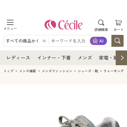
商品を探す
レディース
商品を探す
詳細検索
カート
インナー・下着
レディース通販すべて
レディース
メンズ
インナー・下着通販すべて
レディースファッション
インナー・下着
レディース通販すべて
レディース
インナー・下着
メンズ
家電・雑貨
家電・雑貨
メンズ通販すべて
女性下着
女性下着
メンズ
インナー・下着通販すべて
レディースファッション
トップ
メンズ通販
メンズファッション
シューズ・靴
ウォーキング
寝具・インテリア・家具
家電・雑貨すべて
メンズファッション
メンズ下着
家電・雑貨
メンズ通販すべて
女性下着
女性下着
美容・健康
寝具・インテリア・家具通販すべて
家電
メンズ下着
ジュニア・ティーンズ下着
寝具・インテリア・家具
家電・雑貨すべて
メンズファッション
メンズ下着
制服・スクール
美容・健康通販すべて
家具・収納
キッチン・雑貨・日用品
美容・健康
寝具・インテリア・家具通販すべて
家電
メンズ下着
ジュニア・ティーンズ下着