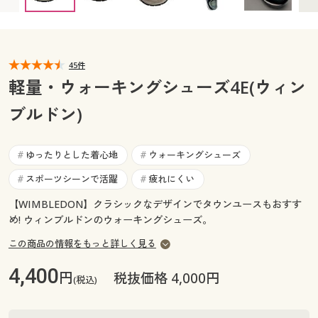
28cm ◎ 在庫あり
カタログ無料プレゼント
マイページ
会員メニュー
閲覧履歴
45件
マイページ
軽量・ウォーキングシューズ4E(ウィン
お気に入り
ブルドン)
閲覧履歴
サポート
お気に入り
ゆったりとした着心地
ウォーキングシューズ
#
#
ご利用ガイド
スポーツシーンで活躍
疲れにくい
#
#
サポート
【WIMBLEDON】クラシックなデザインでタウンユースもおすす
よくある質問とお問い合わせ
ご利用ガイド
め! ウィンブルドンのウォーキングシューズ。
この商品の情報をもっと詳しく見る
よくある質問とお問い合わせ
4,400
円
税抜価格 4,000円
(税込)