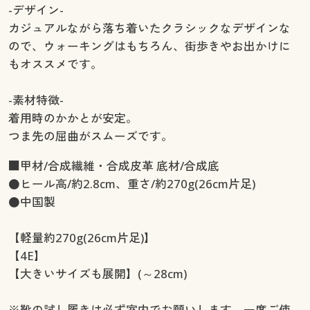
-デザイン-
カジュアルながら落ち着いたクラシックなデザインな
ので、ウォーキングはもちろん、街歩きやお出かけに
もオススメです。
-素材特徴-
着用時のかかとが安定。
つま先の屈曲がスムーズです。
■甲材/合成繊維・合成皮革 底材/合成底
●ヒール高/約2.8cm、重さ/約270g(26cm片足)
●中国製
【軽量約270g(26cm片足)】
【4E】
【大きいサイズも展開】(～28cm)
※靴の試し履きは必ず室内でお願いします。一度ご使