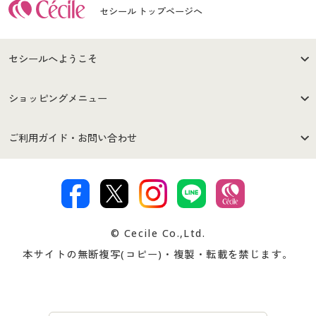
セシール トップページへ
セシールへようこそ
はじめての方へ
ご利用環境について
ショッピングメニュー
セシールご利用規約
プライバシーポリシー
商品カテゴリ
バーゲンセール
ご利用ガイド・お問い合わせ
特定商取引法に基づく表示
古物営業法に基づく表示
カタログ・チラシからのご注
デジタルカタログ
ご注文は
お届けは
文
著作権・商標について
会社案内
交換・返品は
お支払は
カタログ無料プレゼント
特集一覧
© Cecile Co.,Ltd.
会員登録・お客様情報変更に
お客様番号・パスワードをお
本サイトの無断複写(コピー)・複製・転載を禁じます。
プレゼント＆キャンペーン
サイトマップ
ついて
忘れの場合
サイズガイド
よくある質問とお問い合わせ