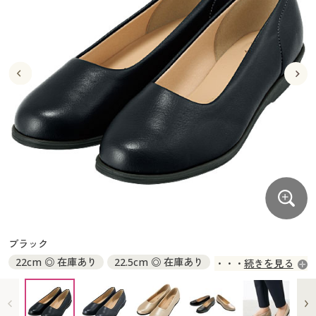
大きいサイズ
制服・スクールすべて
美容・健康・サプリメント
寝具・ベッド
制服・スクール
美容・健康通販すべて
家具・収納
キッチン・雑貨・日用品
バーゲン
大きいサイズ通販すべて
制服・学生服
カーテン・ラグ・ファブリック
大きいサイズ
制服・スクールすべて
美容・健康・サプリメント
寝具・ベッド
詳細検索
バーゲンセール
大きいサイズ レディース服
ジュニア・ティーンズ下着
バーゲン
大きいサイズ通販すべて
制服・学生服
カーテン・ラグ・ファブリック
商品カテゴリ一覧
シークレットセール
大きいサイズ レディース下着
詳細検索
バーゲンセール
大きいサイズ レディース服
ジュニア・ティーンズ下着
カタログ
大きいサイズ メンズ
商品カテゴリ一覧
シークレットセール
大きいサイズ レディース下着
カタログ・チラシからのご注文
カタログ
大きいサイズ 事務・制服
大きいサイズ メンズ
デジタルカタログ
カタログ・チラシからのご注文
ブラック
大きいサイズ 事務・制服
22cm ◎ 在庫あり
22.5cm ◎ 在庫あり
続きを見る
カタログ無料プレゼント
デジタルカタログ
23cm ◎ 在庫あり
23.5cm ◎ 在庫あり
24cm ◎ 在庫あり
24.5cm ◎ 在庫あり
会員メニュー