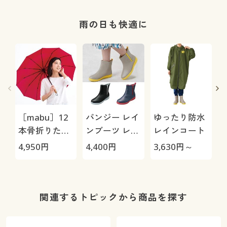
雨の日も快適に
［mabu］12
パンジー レイ
ゆったり防水
本骨折りたた
ンブーツ レイ
レインコート
み傘 江戸
ンステップ
4,950
円
4,400
円
3,630
円～
3
4944
4
工
敷
関連するトピックから商品を探す