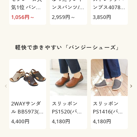
気1位 パンテ
ンスパンツ/細
ンプス4078
ィストッキン
見えが叶うら
(パンジー)(抗
極
1,056
円～
2,959
円～
3,850
円
1
グ・同色10足
くちんテーパ
菌防臭)(日本
組(ふんわり・
ード(ストレッ
製)
ノーサポー
チ・UVカッ
ト・日本製)
ト・速乾・洗
軽快で歩きやすい「パンジーシューズ」
濯機OK)
2WAYサンダ
スリッポン
スリッポン
ル BB5973(パ
PS1520(パン
PS1416(パン
ンジー)
ジー)
ジー)
ズ
4,400
円
4,180
円
4,180
円
4