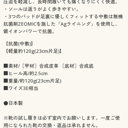
圧迫を軽減し、長時間履いても痛くなりにくく快適。
・ソールは返りがよく歩きやすい。
・3つのパッドが足裏に優しくフィットする中敷は無機
抗菌剤ZEOMICを施した「Agライニング」を使用し、
銀イオンパワーで抗菌。
【抗菌(中敷)】
【軽量約120g(23cm片足)】
■素材/［甲材］合成皮革 ［底材］合成底
■ヒール高/約2.5cm
■重量/約120g(23cm片足)
■ワイズ3E相当
●日本製
※靴の試し履きは必ず室内でお願いします。一度ご使
用になられた靴の交換・返品は承れません。