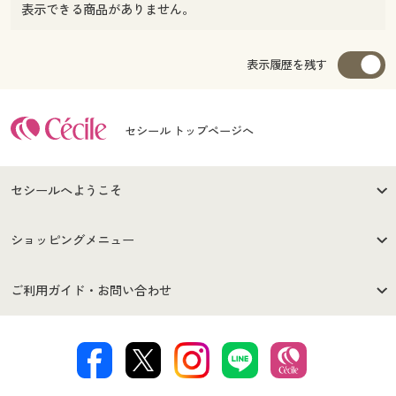
表示できる商品がありません。
表示履歴を残す
セシール トップページへ
セシールへようこそ
はじめての方へ
ご利用環境について
ショッピングメニュー
セシールご利用規約
プライバシーポリシー
商品カテゴリ
バーゲンセール
ご利用ガイド・お問い合わせ
特定商取引法に基づく表示
古物営業法に基づく表示
カタログ・チラシからのご注
デジタルカタログ
ご注文は
お届けは
文
著作権・商標について
会社案内
交換・返品は
お支払は
カタログ無料プレゼント
特集一覧