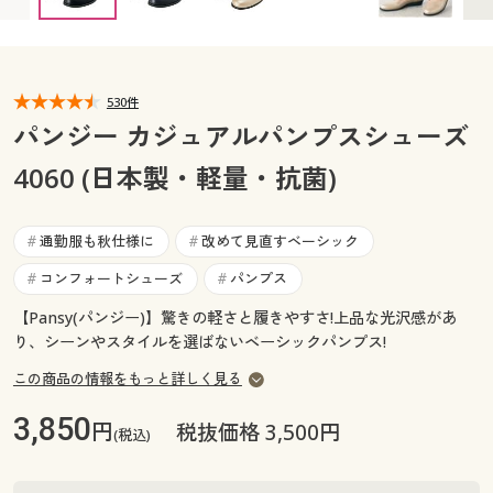
25cm(ブラックのみ) ◎ 在庫あり
カタログ無料プレゼント
25.5(ブラックのみ) ◎ 在庫あり
マイページ
会員メニュー
閲覧履歴
530件
マイページ
パンジー カジュアルパンプスシューズ
お気に入り
4060 (日本製・軽量・抗菌)
閲覧履歴
サポート
お気に入り
通勤服も秋仕様に
改めて見直すベーシック
#
#
ご利用ガイド
コンフォートシューズ
パンプス
#
#
サポート
【Pansy(パンジー)】驚きの軽さと履きやすさ!上品な光沢感があ
よくある質問とお問い合わせ
ご利用ガイド
り、シーンやスタイルを選ばないベーシックパンプス!
この商品の情報をもっと詳しく見る
よくある質問とお問い合わせ
3,850
円
税抜価格 3,500円
(税込)