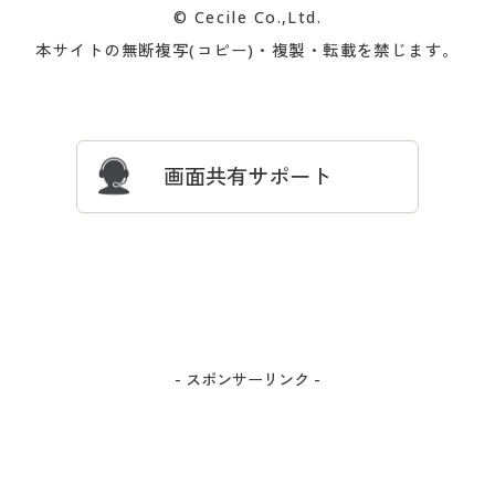
© Cecile Co.,Ltd.
会員登録・お客様情報変更に
お客様番号・パスワードをお
本サイトの無断複写(コピー)・複製・転載を禁じます。
プレゼント＆キャンペーン
サイトマップ
ついて
忘れの場合
サイズガイド
よくある質問とお問い合わせ
画面共有サポート
- スポンサーリンク -
カラー・サイズを選択しカートに入れる