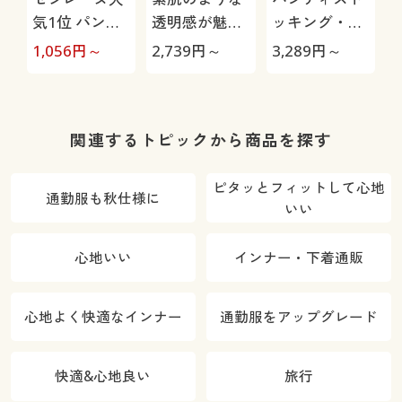
気1位 パンテ
透明感が魅力
ッキング・同
ィストッキン
のパンティス
色10足組(丈
1,056
円～
2,739
円～
3,289
円～
グ・同色10足
トッキング・
夫で安心・さ
組(ふんわり・
同色10足組
らり透明感・
ノーサポー
(さらり透明
ややゆった
ト・日本製)
感・ややゆっ
り・つま先補
関連するトピックから商品を探す
たり・つま先
強)(日本製)
メッシュ補強)
ピタッとフィットして心地
通勤服も秋仕様に
(日本製)
いい
心地いい
インナー・下着通販
心地よく快適なインナー
通勤服をアップグレード
快適&心地良い
旅行