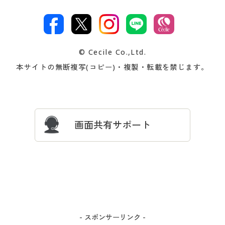
特定商取引法に基づく表示
古物営業法に基づく表示
カタログ・チラシからのご注
デジタルカタログ
ご注文は
お届けは
文
著作権・商標について
会社案内
交換・返品は
お支払は
カタログ無料プレゼント
特集一覧
© Cecile Co.,Ltd.
会員登録・お客様情報変更に
お客様番号・パスワードをお
本サイトの無断複写(コピー)・複製・転載を禁じます。
プレゼント＆キャンペーン
サイトマップ
ついて
忘れの場合
サイズガイド
よくある質問とお問い合わせ
画面共有サポート
- スポンサーリンク -