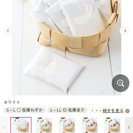
大きいサイズ
制服・スクールすべて
美容・健康・サプリメント
寝具・ベッド
制服・スクール
美容・健康通販すべて
家具・収納
キッチン・雑貨・日用品
バーゲン
大きいサイズ通販すべて
制服・学生服
カーテン・ラグ・ファブリック
大きいサイズ
制服・スクールすべて
美容・健康・サプリメント
寝具・ベッド
詳細検索
バーゲンセール
大きいサイズ レディース服
ジュニア・ティーンズ下着
バーゲン
大きいサイズ通販すべて
制服・学生服
カーテン・ラグ・ファブリック
商品カテゴリ一覧
シークレットセール
大きいサイズ レディース下着
詳細検索
バーゲンセール
大きいサイズ レディース服
ジュニア・ティーンズ下着
カタログ
大きいサイズ メンズ
商品カテゴリ一覧
シークレットセール
大きいサイズ レディース下着
カタログ・チラシからのご注文
カタログ
大きいサイズ 事務・制服
大きいサイズ メンズ
デジタルカタログ
カタログ・チラシからのご注文
ホワイト
大きいサイズ 事務・制服
S～L ○ 在庫わずか
L～LL ◎ 在庫あり
続きを見る
カタログ無料プレゼント
デジタルカタログ
JJS～L ○ 在庫わずか
会員メニュー