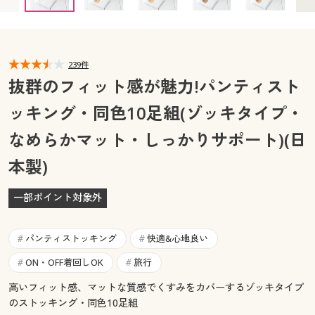
カタログ無料プレゼント
マイページ
会員メニュー
閲覧履歴
239件
マイページ
抜群のフィット感が魅力!パンティスト
お気に入り
ッキング・同色10足組(ゾッキタイプ・
閲覧履歴
なめらかマット・しっかりサポート)(日
サポート
お気に入り
本製)
ご利用ガイド
サポート
一部ポイント対象外
よくある質問とお問い合わせ
ご利用ガイド
パンティストッキング
快適&心地良い
#
#
よくある質問とお問い合わせ
ON・OFF着回しOK
旅行
#
#
高いフィット感、マットな質感でくすみをカバーするゾッキタイプ
のストッキング・同色10足組