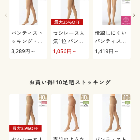
最大35%OFF
パンティスト
セシレーヌ人
伝線しにくい
ッキング・同
気1位 パンテ
パンティスト
色10足組(丈
ィストッキン
ッキング・同
3,289
円～
1,056
円～
1,419
円～
3
夫で安心・さ
グ・同色10足
色3足組(さら
らり透明感・
組(ふんわり・
り透明感・や
ややゆった
ノーサポー
やゆったり・
り・つま先補
ト・日本製)
静電気防止加
お買い得!10足組ストッキング
強)(日本製)
工・抗菌防
臭・つま先補
強・日本製)
最大35%OFF
セシレーヌ人
素肌のような
パンティスト