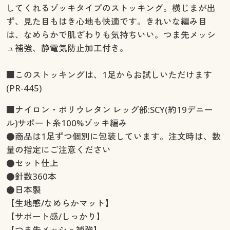
してくれるゾッキタイプのストッキング。横じまが出
ず、見た目もはき心地も快適です。きれいな編み目
は、なめらかで肌ざわりも気持ちいい。つま先メッシ
ュ補強、静電気防止加工付き。
■このストッキングは、1足からお試しいただけます
(PR-445)
■ナイロン・ポリウレタン レッグ部:SCY(約19デニー
ル)サポート糸100%ゾッキ編み
●商品は1足ずつ個別に包装しています。注文時は、数
量の指定にご注意ください
●セット仕上
●針数360本
●日本製
【生地感/なめらかマット】
【サポート感/しっかり】
【つま先メッシュ補強】