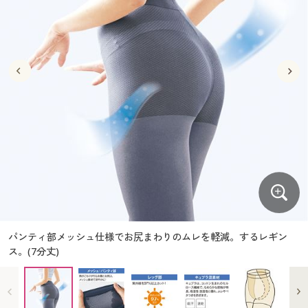
大きいサイズ
制服・スクールすべて
美容・健康・サプリメント
寝具・ベッド
制服・スクール
美容・健康通販すべて
家具・収納
キッチン・雑貨・日用品
バーゲン
大きいサイズ通販すべて
制服・学生服
カーテン・ラグ・ファブリック
大きいサイズ
制服・スクールすべて
美容・健康・サプリメント
寝具・ベッド
詳細検索
バーゲンセール
大きいサイズ レディース服
ジュニア・ティーンズ下着
バーゲン
大きいサイズ通販すべて
制服・学生服
カーテン・ラグ・ファブリック
商品カテゴリ一覧
シークレットセール
大きいサイズ レディース下着
詳細検索
バーゲンセール
大きいサイズ レディース服
ジュニア・ティーンズ下着
カタログ
大きいサイズ メンズ
商品カテゴリ一覧
シークレットセール
大きいサイズ レディース下着
カタログ・チラシからのご注文
カタログ
大きいサイズ 事務・制服
大きいサイズ メンズ
デジタルカタログ
カタログ・チラシからのご注文
パンティ部メッシュ仕様でお尻まわりのムレを軽減。するレギン
大きいサイズ 事務・制服
ス。(7分丈)
カタログ無料プレゼント
デジタルカタログ
会員メニュー