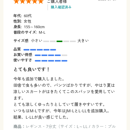
ご購入者様
購入確認済み
年代:
60代
性別:
女性
身長:
155～160cm
普段のサイズ:
M-L
サイズ感
小さい
大きい
品質
お買い得感
使いやすさ
とても良いです！
今年も追加で購入しました。
田舎で虫も多いので、パンツばかりですが、やはり夏は
涼しいスカートがはきたくてこのスパッツを愛用してい
ます。
とても涼しくゆったりとしていて履きやすいです。
いつもはM-Lですが、今年はJM-LとL-LLを追加購入。
結果、L-LLが良い感じでした。
商品：
レギンス・7分丈（サイズ：L～LL / カラー：ブル