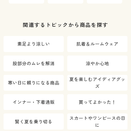
らない・ベー
らない・幅広
らない)(セミ
シックタイプ)
レースタイプ)
ビキニタイ
(はきこみ丈ス
(はきこみ丈ハ
プ・はきこみ
タンダード)
イウエスト)
丈浅め)
関連するトピックから商品を探す
素足より涼しい
肌着＆ルームウェア
股部分のムレを解消
涼やか心地
夏を楽しむアイディアグッ
寒い日に頼りになる商品
ズ
インナー・下着通販
買ってよかった！
スカートやワンピースの日
賢く夏を乗り切る
に