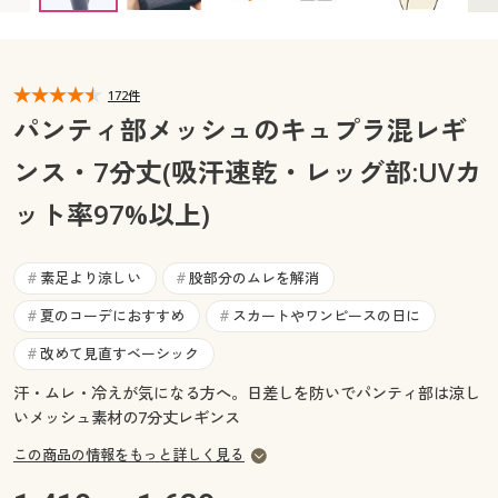
カタログ無料プレゼント
マイページ
会員メニュー
172件
閲覧履歴
マイページ
パンティ部メッシュのキュプラ混レギ
お気に入り
ンス・7分丈(吸汗速乾・レッグ部:UVカ
閲覧履歴
ット率97%以上)
サポート
お気に入り
ご利用ガイド
素足より涼しい
股部分のムレを解消
#
#
サポート
夏のコーデにおすすめ
スカートやワンピースの日に
#
#
よくある質問とお問い合わせ
ご利用ガイド
改めて見直すベーシック
#
汗・ムレ・冷えが気になる方へ。日差しを防いでパンティ部は涼し
よくある質問とお問い合わせ
いメッシュ素材の7分丈レギンス
この商品の情報をもっと詳しく見る