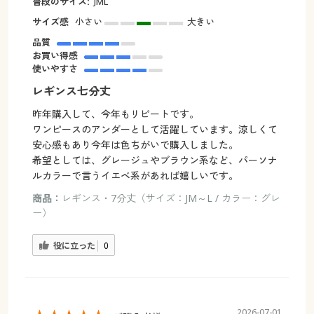
普段のサイズ:
JML
サイズ感
小さい
大きい
品質
お買い得感
使いやすさ
レギンス七分丈
昨年購入して、今年もリピートです。
ワンピースのアンダーとして活躍しています。涼しくて
安心感もあり今年は色ちがいで購入しました。
希望としては、グレージュやブラウン系など、パーソナ
ルカラーで言うイエベ系があれば嬉しいです。
商品：
レギンス・7分丈（サイズ：JM～L / カラー：グレ
ー）
役に立った
0
2026-07-01