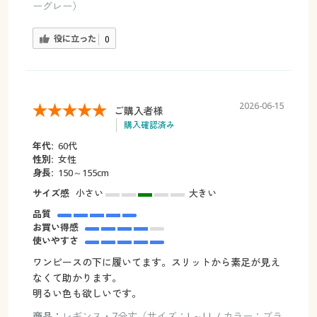
ーグレー）
役に立った
0
2026-06-15
ご購入者様
購入確認済み
年代:
60代
性別:
女性
身長:
150～155cm
サイズ感
小さい
大きい
品質
お買い得感
使いやすさ
ワンピースの下に履いてます。スリットから素足が見え
なくて助かります。
明るい色も欲しいです。
商品：
レギンス・7分丈（サイズ：L～LL / カラー：ブラ