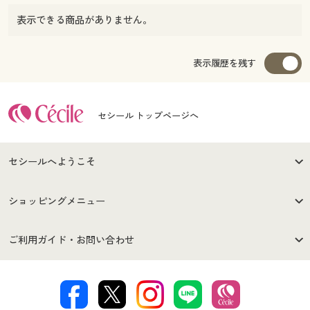
表示できる商品がありません。
表示履歴を残す
セシール トップページへ
セシールへようこそ
はじめての方へ
ご利用環境について
ショッピングメニュー
セシールご利用規約
プライバシーポリシー
商品カテゴリ
バーゲンセール
ご利用ガイド・お問い合わせ
特定商取引法に基づく表示
古物営業法に基づく表示
カタログ・チラシからのご注
デジタルカタログ
ご注文は
お届けは
文
著作権・商標について
会社案内