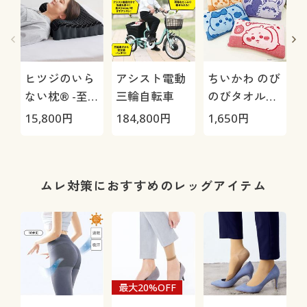
ヒツジのいら
アシスト電動
ちいかわ のび
ない枕® -至
三輪自転車
のびタオル地
極-
枕カバー
H
15,800
円
184,800
円
1,650
円
4
0
ムレ対策におすすめのレッグアイテム
最大20%OFF