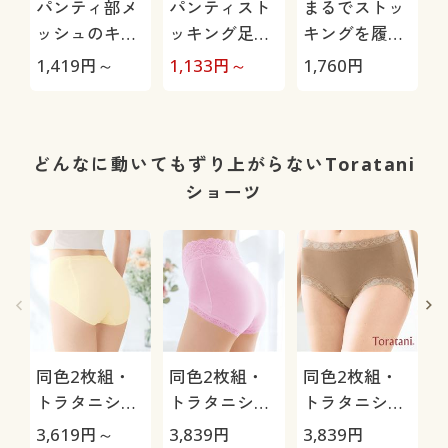
パンティ部メ
パンティスト
まるでストッ
ッシュのキュ
ッキング足首
キングを履い
プラ混レギン
丈・同色2足
たようなくつ
1,419
円～
1,133
円～
1,760
円
ス・10分丈
組(さらり透明
した・同色2
(吸汗速乾・レ
感・ややゆっ
足組
ッグ部:UVカ
たり・・静電
ット率97%以
気防止加工・
どんなに動いてもずり上がらないToratani
上)
日本製)
ショーツ
同色2枚組・
同色2枚組・
同色2枚組・
トラタニショ
トラタニショ
トラタニショ
ーツ(ずり上が
ーツ(ずり上が
ーツ(ずり上が
3,619
円～
3,839
円
3,839
円
3