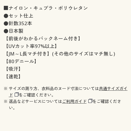
■ナイロン・キュプラ・ポリウレタン
●セット仕上
●針数352本
●日本製
【前後がわかるバックネーム付き】
【UVカット率97%以上】
【JM～L長マチ付き】(その他のサイズはマチ無し)
【80デニール】
【吸汗】
【速乾】
※ サイズの測り方、衣料品のヌード寸法については
共通サイズガイ
ド
をご確認ください。
※ 返品などサービスについては
ご利用ガイド
をご確認くださ
い。