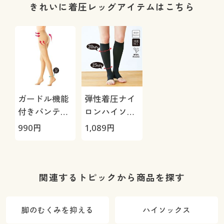
ストゴム身生
本製)
きれいに着圧レッグアイテムはこちら
地くるみ仕様)
ガードル機能
弾性着圧ナイ
付きパンティ
ロンハイソッ
ストッキン
クス・1足売
990
円
1,089
円
グ・ハードタ
り(つま先フリ
イプ(足首着
ー・厚地タイ
圧)(日本製)
プ)(消臭加工)
(日本製)
関連するトピックから商品を探す
脚のむくみを抑える
ハイソックス