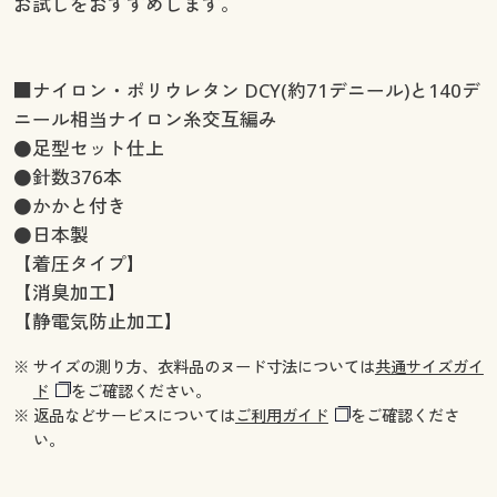
お試しをおすすめします。
■ナイロン・ポリウレタン DCY(約71デニール)と140デ
ニール相当ナイロン糸交互編み
●足型セット仕上
●針数376本
●かかと付き
●日本製
【着圧タイプ】
【消臭加工】
【静電気防止加工】
※ サイズの測り方、衣料品のヌード寸法については
共通サイズガイ
ド
をご確認ください。
※ 返品などサービスについては
ご利用ガイド
をご確認くださ
い。