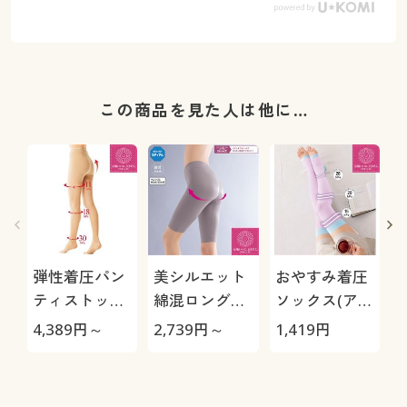
この商品を見た人は他に…
弾性着圧パン
美シルエット
おやすみ着圧
ティストッキ
綿混ロングガ
ソックス(アシ
ング・1足売
ードル(ミディ
スキット®)
4,389
円～
2,739
円～
1,419
円
1
り(超ハードタ
アムタイプ・
(ニーハイタイ
イプ)(日本製)
股下約
プ)(選べる着
26cm・ウエ
圧タイプ)(日