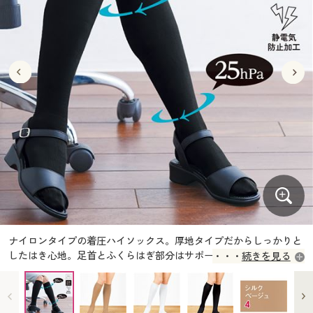
大きいサイズ
制服・スクールすべて
美容・健康・サプリメント
寝具・ベッド
制服・スクール
美容・健康通販すべて
家具・収納
キッチン・雑貨・日用品
バーゲン
大きいサイズ通販すべて
制服・学生服
カーテン・ラグ・ファブリック
大きいサイズ
制服・スクールすべて
美容・健康・サプリメント
寝具・ベッド
詳細検索
バーゲンセール
大きいサイズ レディース服
ジュニア・ティーンズ下着
バーゲン
大きいサイズ通販すべて
制服・学生服
カーテン・ラグ・ファブリック
商品カテゴリ一覧
シークレットセール
大きいサイズ レディース下着
詳細検索
バーゲンセール
大きいサイズ レディース服
ジュニア・ティーンズ下着
カタログ
大きいサイズ メンズ
商品カテゴリ一覧
シークレットセール
大きいサイズ レディース下着
カタログ・チラシからのご注文
カタログ
大きいサイズ 事務・制服
大きいサイズ メンズ
デジタルカタログ
カタログ・チラシからのご注文
ナイロンタイプの着圧ハイソックス。厚地タイプだからしっかりと
大きいサイズ 事務・制服
したはき心地。足首とふくらはぎ部分はサポート力に強弱を付け
続きを見る
カタログ無料プレゼント
た、段階着圧設計。
デジタルカタログ
会員メニュー