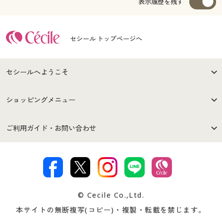
表示履歴を残す
セシール トップページへ
セシールへようこそ
はじめての方へ
ご利用環境について
ショッピングメニュー
セシールご利用規約
プライバシーポリシー
商品カテゴリ
バーゲンセール
ご利用ガイド・お問い合わせ
特定商取引法に基づく表示
古物営業法に基づく表示
カタログ・チラシからのご注
デジタルカタログ
ご注文は
お届けは
文
著作権・商標について
会社案内
交換・返品は
お支払は
カタログ無料プレゼント
特集一覧
© Cecile Co.,Ltd.
会員登録・お客様情報変更に
お客様番号・パスワードをお
本サイトの無断複写(コピー)・複製・転載を禁じます。
プレゼント＆キャンペーン
サイトマップ
ついて
忘れの場合