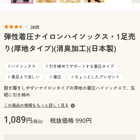
カタログ無料プレゼント
マイページ
会員メニュー
340件
閲覧履歴
マイページ
弾性着圧ナイロンハイソックス・1足売
お気に入り
り(厚地タイプ)(消臭加工)(日本製)
閲覧履歴
サポート
お気に入り
ハイソックス
引き締めてサポートする着圧タイプ
#
#
ご利用ガイド
素足より涼しい
着圧
ちょっとしたプレゼント
#
#
#
サポート
脱ぎ履きしやすいナイロンタイプの厚地の着圧ハイソックスで、気
よくある質問とお問い合わせ
軽に引き締め
ご利用ガイド
この商品の情報をもっと詳しく見る
よくある質問とお問い合わせ
1,089
円
税抜価格 990円
(税込)