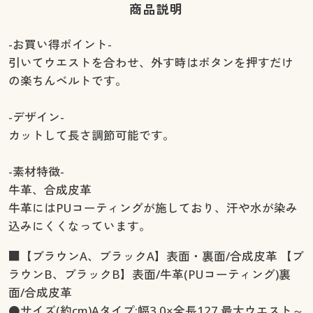
商品説明
-お買い得ポイント-
引いてウエストを合わせ、外す時はボタンを押すだけ
の楽ちんベルトです。
-デザイン-
カットして長さ調節可能です。
-素材特徴-
牛革、合成皮革
牛革にはPUコーティングが施しており、汗や水が染み
込みにくくなっています。
■【ブラウンA、ブラックA】表面・裏面/合成皮革 【ブ
ラウンB、ブラックB】表面/牛革(PUコーティング)裏
面/合成皮革
●サイズ(約cm)Aタイプ:幅3.0×全長127 最大ウエスト～