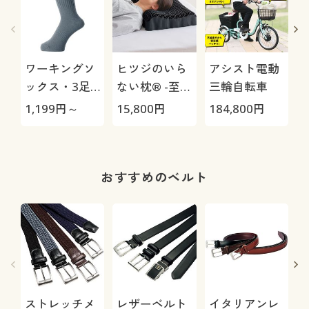
ワーキングソ
ヒツジのいら
アシスト電動
ックス・3足
ない枕® -至
三輪自転車
組
極-
1,199
円～
15,800
円
184,800
円
3
1
おすすめのベルト
ストレッチメ
レザーベルト
イタリアンレ