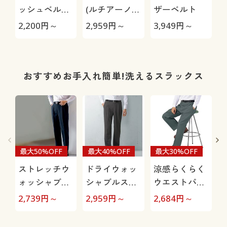
ッシュベルト
(ルチアーノ
ザーベルト
(CUPC)
バレンチノ)
2,200
円～
2,959
円～
3,949
円～
2
おすすめお手入れ簡単!洗えるスラックス
最大50%OFF
最大40%OFF
最大30%OFF
ストレッチウ
ドライウォッ
涼感らくらく
ォッシャブル
シャブルスラ
ウエストパン
スラックス(ツ
ックス(ツータ
ツ(ウエストホ
2,739
円～
2,959
円～
2,684
円～
3
ータック)(洗
ック)(吸汗・
ック)
濯機OK)
速乾機能付