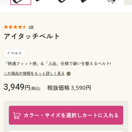
カタログ無料プレゼント
マイページ
会員メニュー
閲覧履歴
5件
マイページ
アイタッチベルト
お気に入り
閲覧履歴
ベルト
#
サポート
お気に入り
「快適フィット感」&「上品」仕様で装いを整えるベルト!
ご利用ガイド
この商品の情報をもっと詳しく見る
サポート
3,949
円
税抜価格 3,590円
よくある質問とお問い合わせ
(税込)
ご利用ガイド
よくある質問とお問い合わせ
カラー・サイズを選択しカートに入れる