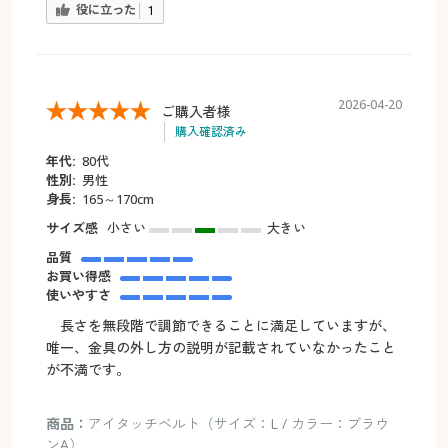
役に立った
1
2026-04-20
ご購入者様
購入確認済み
年代:
80代
性別:
男性
身長:
165～170cm
サイズ感
小さい
大きい
品質
お買い得感
使いやすさ
長さを無段階で調節できることに満足していますが、
唯一、金具の外し方の説明が記載されていなかったこと
が不満です。
商品：
アイタッチベルト（サイズ：L / カラー：ブラウ
ンA）