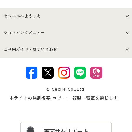
セシールへようこそ
はじめての方へ
ご利用環境について
ショッピングメニュー
セシールご利用規約
プライバシーポリシー
商品カテゴリ
バーゲンセール
ご利用ガイド・お問い合わせ
特定商取引法に基づく表示
古物営業法に基づく表示
カタログ・チラシからのご注
デジタルカタログ
ご注文は
お届けは
文
著作権・商標について
会社案内
交換・返品は
お支払は
カタログ無料プレゼント
特集一覧
© Cecile Co.,Ltd.
会員登録・お客様情報変更に
お客様番号・パスワードをお
本サイトの無断複写(コピー)・複製・転載を禁じます。
プレゼント＆キャンペーン
サイトマップ
ついて
忘れの場合
サイズガイド
よくある質問とお問い合わせ
画面共有サポート