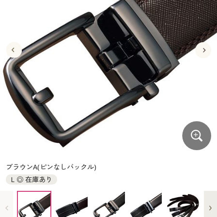
大きいサイズ
制服・スクールすべて
美容・健康・サプリメント
寝具・ベッド
制服・スクール
美容・健康通販すべて
家具・収納
キッチン・雑貨・日用品
バーゲン
大きいサイズ通販すべて
制服・学生服
カーテン・ラグ・ファブリック
大きいサイズ
制服・スクールすべて
美容・健康・サプリメント
寝具・ベッド
詳細検索
バーゲンセール
大きいサイズ レディース服
ジュニア・ティーンズ下着
バーゲン
大きいサイズ通販すべて
制服・学生服
カーテン・ラグ・ファブリック
商品カテゴリ一覧
シークレットセール
大きいサイズ レディース下着
詳細検索
バーゲンセール
大きいサイズ レディース服
ジュニア・ティーンズ下着
カタログ
大きいサイズ メンズ
商品カテゴリ一覧
シークレットセール
大きいサイズ レディース下着
カタログ・チラシからのご注文
カタログ
大きいサイズ 事務・制服
大きいサイズ メンズ
デジタルカタログ
カタログ・チラシからのご注文
ブラウンA(ピンなしバックル)
大きいサイズ 事務・制服
L ◎ 在庫あり
カタログ無料プレゼント
デジタルカタログ
会員メニュー