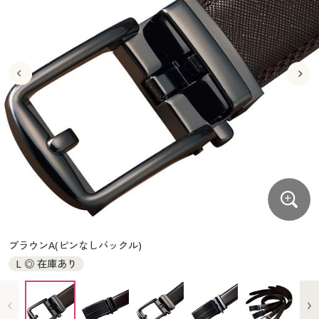
大きいサイズ
制服・スクールすべて
美容・健康・サプリメント
寝具・ベッド
制服・スクール
美容・健康通販すべて
家具・収納
キッチン・雑貨・日用品
バーゲン
大きいサイズ通販すべて
制服・学生服
カーテン・ラグ・ファブリック
大きいサイズ
制服・スクールすべて
美容・健康・サプリメント
寝具・ベッド
詳細検索
バーゲンセール
大きいサイズ レディース服
ジュニア・ティーンズ下着
バーゲン
大きいサイズ通販すべて
制服・学生服
カーテン・ラグ・ファブリック
商品カテゴリ一覧
シークレットセール
大きいサイズ レディース下着
詳細検索
バーゲンセール
大きいサイズ レディース服
ジュニア・ティーンズ下着
カタログ
大きいサイズ メンズ
商品カテゴリ一覧
シークレットセール
大きいサイズ レディース下着
カタログ・チラシからのご注文
カタログ
大きいサイズ 事務・制服
大きいサイズ メンズ
デジタルカタログ
カタログ・チラシからのご注文
ブラウンA(ピンなしバックル)
大きいサイズ 事務・制服
L ◎ 在庫あり
カタログ無料プレゼント
デジタルカタログ
会員メニュー