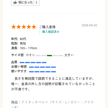
役に立った
1
2026-04-20
ご購入者様
購入確認済み
年代:
80代
性別:
男性
身長:
165～170cm
サイズ感
小さい
大きい
品質
お買い得感
使いやすさ
長さを無段階で調節できることに満足していますが、
唯一、金具の外し方の説明が記載されていなかったこと
が不満です。
商品：
アイタッチベルト（サイズ：L / カラー：ブラウ
ンA）