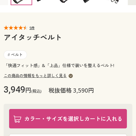
カタログ無料プレゼント
マイページ
会員メニュー
閲覧履歴
5件
マイページ
アイタッチベルト
お気に入り
閲覧履歴
ベルト
#
サポート
お気に入り
「快適フィット感」&「上品」仕様で装いを整えるベルト!
ご利用ガイド
この商品の情報をもっと詳しく見る
サポート
3,949
円
税抜価格 3,590円
よくある質問とお問い合わせ
(税込)
ご利用ガイド
よくある質問とお問い合わせ
カラー・サイズを選択しカートに入れる