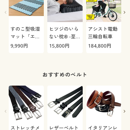
すのこ型吸湿
ヒツジのいら
アシスト電動
マット「エア
ない枕® -至
三輪自転車
(
ージョブ®」
極-
9,990
円
15,800
円
184,800
円
2
Max
おすすめのベルト
ストレッチメ
レザーベルト
イタリアンレ