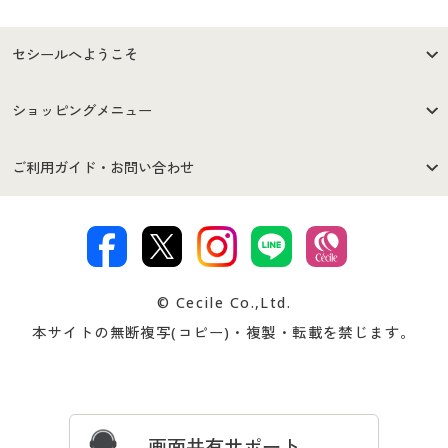
セシールへようこそ
はじめての方へ
ご利用環境について
ショッピングメニュー
セシールご利用規約
プライバシーポリシー
商品カテゴリ
バーゲンセール
ご利用ガイド・お問い合わせ
特定商取引法に基づく表示
古物営業法に基づく表示
カタログ・チラシからのご注
デジタルカタログ
ご注文は
お届けは
文
著作権・商標について
会社案内
交換・返品は
お支払は
カタログ無料プレゼント
特集一覧
© Cecile Co.,Ltd.
会員登録・お客様情報変更に
お客様番号・パスワードをお
本サイトの無断複写(コピー)・複製・転載を禁じます。
プレゼント＆キャンペーン
サイトマップ
ついて
忘れの場合
サイズガイド
よくある質問とお問い合わせ
画面共有サポート