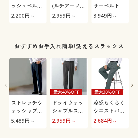
ッシュベルト
(ルチアーノ
ザーベルト
(CUPC)
バレンチノ)
2,200
円～
2,959
円～
3,949
円～
2
おすすめお手入れ簡単!洗えるスラックス
最大40%OFF
最大30%OFF
ストレッチウ
ドライウォッ
涼感らくらく
ォッシャブル
シャブルスラ
ウエストパン
スラックス(ツ
ックス(ツータ
ツ(ウエストホ
5,489
円～
2,959
円～
2,684
円～
3
ータック)(洗
ック)(吸汗・
ック)
濯機OK)
速乾機能付