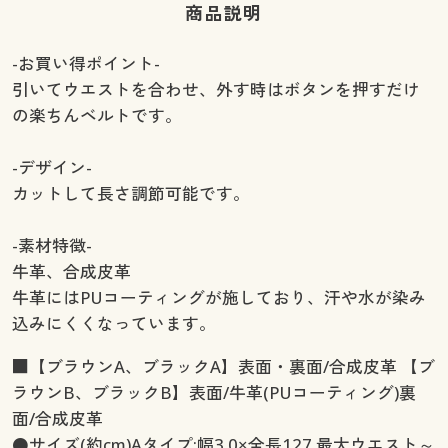
商品説明
-お買い得ポイント-
引いてウエストを合わせ、外す時はボタンを押すだけ
の楽ちんベルトです。
-デザイン-
カットして長さ調節可能です。
-素材特徴-
牛革、合成皮革
牛革にはPUコーティングが施しており、汗や水が染み
込みにくくなっています。
■【ブラウンA、ブラックA】表面・裏面/合成皮革 【ブ
ラウンB、ブラックB】表面/牛革(PUコーティング)裏
面/合成皮革
●サイズ(約cm)Aタイプ:幅3.0×全長127 最大ウエスト～