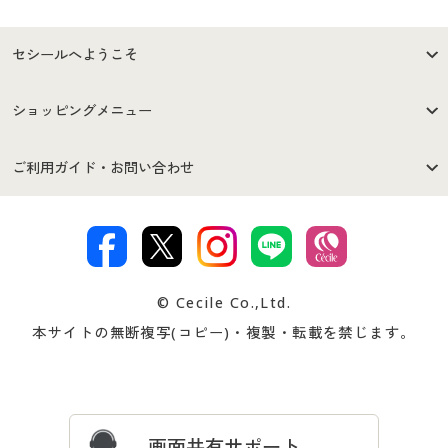
セシールへようこそ
はじめての方へ
ご利用環境について
ショッピングメニュー
セシールご利用規約
プライバシーポリシー
商品カテゴリ
バーゲンセール
ご利用ガイド・お問い合わせ
特定商取引法に基づく表示
古物営業法に基づく表示
カタログ・チラシからのご注
デジタルカタログ
ご注文は
お届けは
文
著作権・商標について
会社案内
交換・返品は
お支払は
カタログ無料プレゼント
特集一覧
© Cecile Co.,Ltd.
会員登録・お客様情報変更に
お客様番号・パスワードをお
本サイトの無断複写(コピー)・複製・転載を禁じます。
プレゼント＆キャンペーン
サイトマップ
ついて
忘れの場合
サイズガイド
よくある質問とお問い合わせ
画面共有サポート