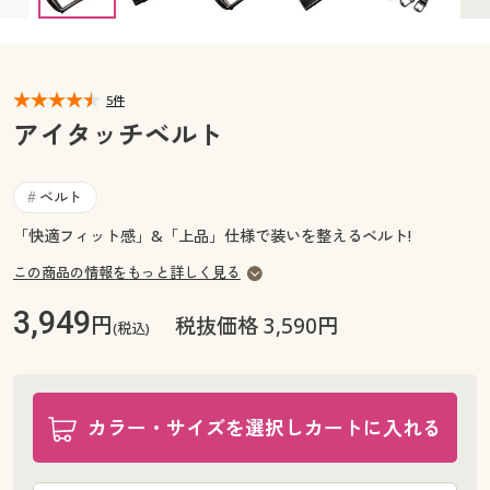
カタログ無料プレゼント
マイページ
会員メニュー
閲覧履歴
5件
マイページ
アイタッチベルト
お気に入り
閲覧履歴
ベルト
#
サポート
お気に入り
「快適フィット感」&「上品」仕様で装いを整えるベルト!
ご利用ガイド
この商品の情報をもっと詳しく見る
サポート
3,949
円
税抜価格 3,590円
よくある質問とお問い合わせ
(税込)
ご利用ガイド
よくある質問とお問い合わせ
カラー・サイズを選択しカートに入れる