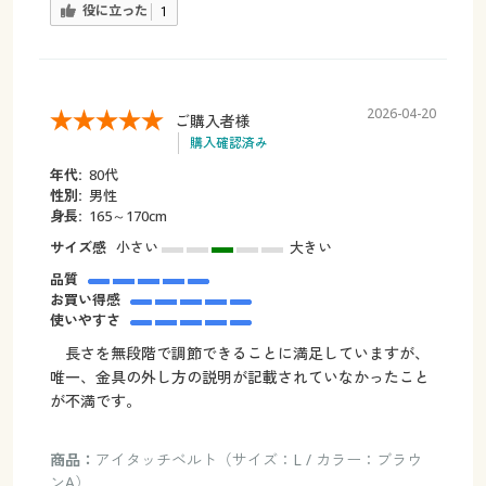
役に立った
1
2026-04-20
ご購入者様
購入確認済み
年代:
80代
性別:
男性
身長:
165～170cm
サイズ感
小さい
大きい
品質
お買い得感
使いやすさ
長さを無段階で調節できることに満足していますが、
唯一、金具の外し方の説明が記載されていなかったこと
が不満です。
商品：
アイタッチベルト（サイズ：L / カラー：ブラウ
ンA）