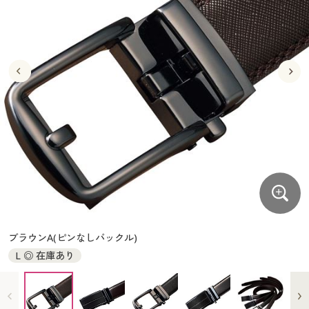
大きいサイズ
制服・スクールすべて
美容・健康・サプリメント
寝具・ベッド
制服・スクール
美容・健康通販すべて
家具・収納
キッチン・雑貨・日用品
バーゲン
大きいサイズ通販すべて
制服・学生服
カーテン・ラグ・ファブリック
大きいサイズ
制服・スクールすべて
美容・健康・サプリメント
寝具・ベッド
詳細検索
バーゲンセール
大きいサイズ レディース服
ジュニア・ティーンズ下着
バーゲン
大きいサイズ通販すべて
制服・学生服
カーテン・ラグ・ファブリック
商品カテゴリ一覧
シークレットセール
大きいサイズ レディース下着
詳細検索
バーゲンセール
大きいサイズ レディース服
ジュニア・ティーンズ下着
カタログ
大きいサイズ メンズ
商品カテゴリ一覧
シークレットセール
大きいサイズ レディース下着
カタログ・チラシからのご注文
カタログ
大きいサイズ 事務・制服
大きいサイズ メンズ
デジタルカタログ
カタログ・チラシからのご注文
ブラウンA(ピンなしバックル)
大きいサイズ 事務・制服
L ◎ 在庫あり
カタログ無料プレゼント
デジタルカタログ
会員メニュー