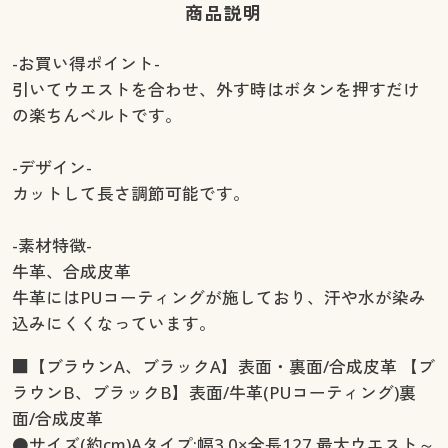
商品説明
-お買い得ポイント-
引いてウエストを合わせ、外す時はボタンを押すだけ
の楽ちんベルトです。
-デザイン-
カットして長さ調節可能です。
-素材特徴-
牛革、合成皮革
牛革にはPUコーティングが施しており、汗や水が染み
込みにくくなっています。
■【ブラウンA、ブラックA】表面・裏面/合成皮革 【ブ
ラウンB、ブラックB】表面/牛革(PUコーティング)裏
面/合成皮革
●サイズ(約cm)Aタイプ:幅3.0×全長127 最大ウエスト～