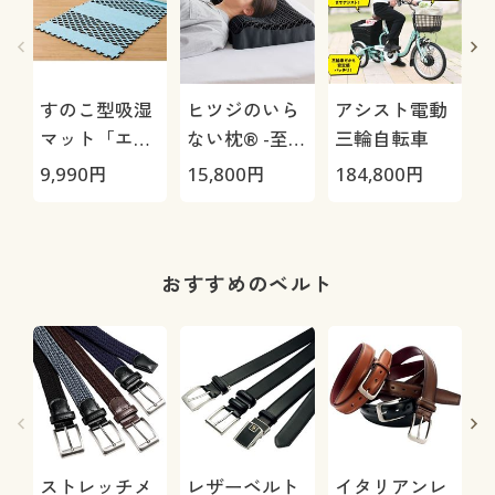
すのこ型吸湿
ヒツジのいら
アシスト電動
マット「エア
ない枕® -至
三輪自転車
(
ージョブ®」
極-
9,990
円
15,800
円
184,800
円
2
Max
おすすめのベルト
ストレッチメ
レザーベルト
イタリアンレ