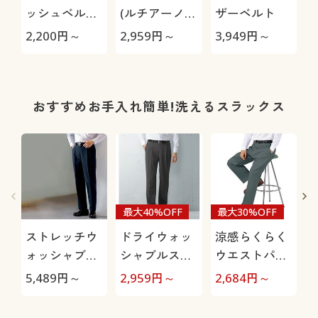
ッシュベルト
(ルチアーノ
ザーベルト
(CUPC)
バレンチノ)
2,200
円～
2,959
円～
3,949
円～
2
おすすめお手入れ簡単!洗えるスラックス
最大40%OFF
最大30%OFF
ストレッチウ
ドライウォッ
涼感らくらく
ォッシャブル
シャブルスラ
ウエストパン
スラックス(ツ
ックス(ツータ
ツ(ウエストホ
5,489
円～
2,959
円～
2,684
円～
3
ータック)(洗
ック)(吸汗・
ック)
濯機OK)
速乾機能付