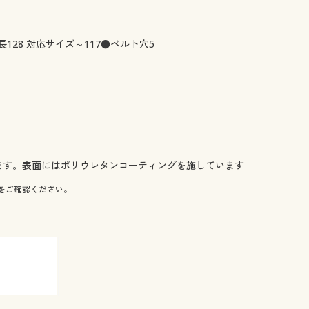
×全長128 対応サイズ～117●ベルト穴5
ます。表面にはポリウレタンコーティングを施しています
をご確認ください。