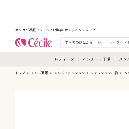
カタログ通販セシール(cecile)のオンラインショップ
レディース
インナー・下着
メン
レディース通販すべて
インナー・下着通販すべ
メン
トップ
メンズ通販
メンズファッション
ファッション小物
ベ
レディースファッション
女性下着
メン
女性下着
メンズ下着
メン
ジュニア・ティーンズ下