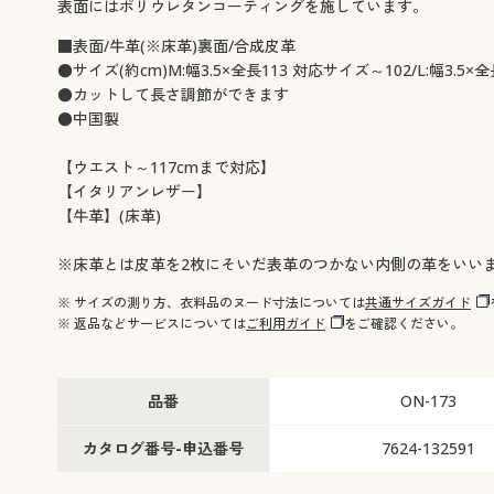
表面にはポリウレタンコーティングを施しています。
■表面/牛革(※床革)裏面/合成皮革
●サイズ(約cm)M:幅3.5×全長113 対応サイズ～102/L:幅3.5
●カットして長さ調節ができます
●中国製
【ウエスト～117cmまで対応】
【イタリアンレザー】
【牛革】(床革)
※床革とは皮革を2枚にそいだ表革のつかない内側の革をいい
※ サイズの測り方、衣料品のヌード寸法については
共通サイズガイド
※ 返品などサービスについては
ご利用ガイド
をご確認ください。
品番
ON-173
カタログ番号-申込番号
7624-132591