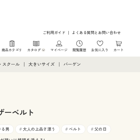
ご利用ガイド
よくある質問とお問い合わせ
商品カテゴリ
カタログ
マイページ
閲覧履歴
お気に入り
カート
カタログ・チラシからのご注文
・スクール
大きいサイズ
バーゲン
デジタルカタログ
て
・スクールすべて
大きいサイズ通販すべて
バーゲンセール
カタログ無料プレゼント
メント
・学生服
大きいサイズ レディース服
シークレットセール
ニア・ティーンズ下着
大きいサイズ レディース下着
ザーベルト
大きいサイズ メンズ
キる男
大人の上品さ漂う
ベルト
父の日
#
#
#