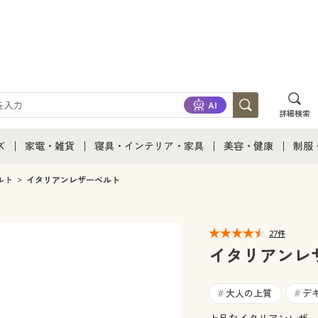
詳細検索
ズ
家電・雑貨
寝具・インテリア・家具
美容・健康
制服
て
ズ通販すべて
家電・雑貨すべて
寝具・インテリア・家具通販すべて
美容・健康通販すべ
制服
ルト
イタリアンレザーベルト
ズファッション
家電
家具・収納
美容・健康・サプリ
制服
27件
ズ下着
キッチン・雑貨・日用品
寝具・ベッド
ジュ
イタリアンレ
着
カーテン・ラグ・ファブリック
大人の上質
デ
#
#