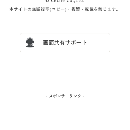
© Cecile Co.,Ltd.
会員登録・お客様情報変更に
お客様番号・パスワードをお
本サイトの無断複写(コピー)・複製・転載を禁じます。
プレゼント＆キャンペーン
サイトマップ
ついて
忘れの場合
サイズガイド
よくある質問とお問い合わせ
画面共有サポート
- スポンサーリンク -