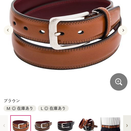
大きいサイズ
制服・スクールすべて
美容・健康・サプリメント
寝具・ベッド
制服・スクール
美容・健康通販すべて
家具・収納
キッチン・雑貨・日用品
バーゲン
大きいサイズ通販すべて
制服・学生服
カーテン・ラグ・ファブリック
大きいサイズ
制服・スクールすべて
美容・健康・サプリメント
寝具・ベッド
詳細検索
バーゲンセール
大きいサイズ レディース服
ジュニア・ティーンズ下着
バーゲン
大きいサイズ通販すべて
制服・学生服
カーテン・ラグ・ファブリック
商品カテゴリ一覧
シークレットセール
大きいサイズ レディース下着
詳細検索
バーゲンセール
大きいサイズ レディース服
ジュニア・ティーンズ下着
カタログ
大きいサイズ メンズ
商品カテゴリ一覧
シークレットセール
大きいサイズ レディース下着
カタログ・チラシからのご注文
カタログ
大きいサイズ 事務・制服
大きいサイズ メンズ
デジタルカタログ
カタログ・チラシからのご注文
ブラウン
大きいサイズ 事務・制服
M ◎ 在庫あり
L ◎ 在庫あり
カタログ無料プレゼント
デジタルカタログ
会員メニュー