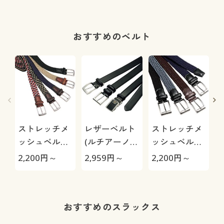
ジーンズ)(全
方向ストレッ
チ・UVカッ
おすすめのベルト
ト・選べる股
下4丈)
ストレッチメ
レザーベルト
ストレッチメ
ッシュベルト/
(ルチアーノ
ッシュベルト
穴あけ不要 編
バレンチノ)
(CUPC)
2,200
円～
2,959
円～
2,200
円～
2
みこみメッシ
ュ
おすすめのスラックス