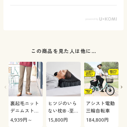
この商品を見た人は他に…
裏起毛ニット
ヒツジのいら
アシスト電動
デニムストレ
ない枕® -至
三輪自転車
ートパンツ(ス
極-
H
4,939
円～
15,800
円
184,800
円
4
マートニット
0