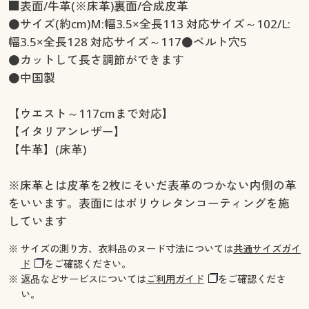
■表面/牛革(※床革)裏面/合成皮革
●サイズ(約cm)M:幅3.5×全長113 対応サイズ～102/L:
幅3.5×全長128 対応サイズ～117●ベルト穴5
●カットして長さ調節ができます
●中国製
【ウエスト～117cmまで対応】
【イタリアンレザー】
【牛革】(床革)
※床革とは皮革を2枚にそいだ表革のつかない内側の革
をいいます。表面にはポリウレタンコーティングを施
しています
※ サイズの測り方、衣料品のヌード寸法については
共通サイズガイ
ド
をご確認ください。
※ 返品などサービスについては
ご利用ガイド
をご確認くださ
い。