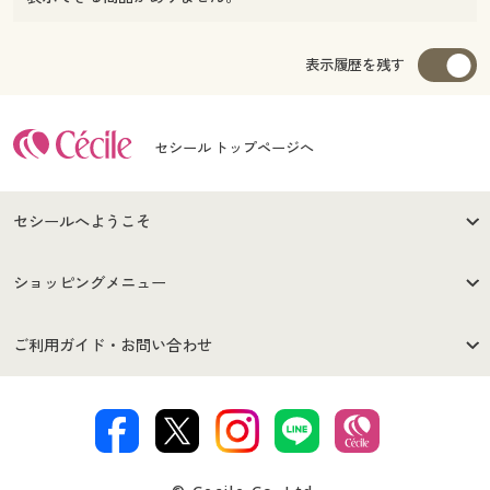
表示履歴を残す
セシール トップページへ
セシールへようこそ
はじめての方へ
ご利用環境について
ショッピングメニュー
セシールご利用規約
プライバシーポリシー
商品カテゴリ
バーゲンセール
ご利用ガイド・お問い合わせ
特定商取引法に基づく表示
古物営業法に基づく表示
カタログ・チラシからのご注
デジタルカタログ
ご注文は
お届けは
文
著作権・商標について
会社案内
交換・返品は
お支払は
カタログ無料プレゼント
特集一覧