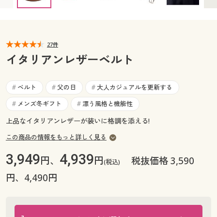
カタログ無料プレゼント
マイページ
会員メニュー
閲覧履歴
27件
マイページ
イタリアンレザーベルト
お気に入り
閲覧履歴
ベルト
父の日
大人カジュアルを更新する
#
#
#
サポート
お気に入り
メンズ冬ギフト
漂う風格と機能性
#
#
ご利用ガイド
上品なイタリアンレザーが装いに格調を添える!
サポート
この商品の情報をもっと詳しく見る
よくある質問とお問い合わせ
ご利用ガイド
3,949
4,939
円、
円
税抜価格 3,590
(税込)
円、4,490円
よくある質問とお問い合わせ