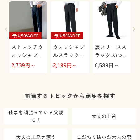
最大50%OFF
最大50%OFF
ストレッチウ
ウォッシャブ
裏フリースス
ォッシャブル
ルスラックス
ラックス(ツー
スラックス(ツ
(ツータック)
タック)/洗濯
2,739
円～
2,189
円～
6,589
円～
2
ータック)(洗
(洗濯機OK)
機OK
濯機OK)
関連するトピックから商品を探す
仕事を頑張っている父親
大人の上質
に！
大人の上品さ漂う
こだわり抜いた大人の男