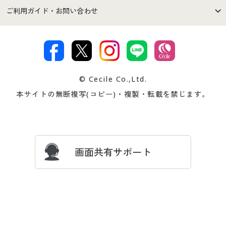
セシールご利用規約
プライバシーポリシー
商品カテゴリ
バーゲンセール
ご利用ガイド・お問い合わせ
特定商取引法に基づく表示
古物営業法に基づく表示
カタログ・チラシからのご注
デジタルカタログ
ご注文は
お届けは
文
著作権・商標について
会社案内
交換・返品は
お支払は
カタログ無料プレゼント
特集一覧
© Cecile Co.,Ltd.
会員登録・お客様情報変更に
お客様番号・パスワードをお
本サイトの無断複写(コピー)・複製・転載を禁じます。
プレゼント＆キャンペーン
サイトマップ
ついて
忘れの場合
サイズガイド
よくある質問とお問い合わせ
画面共有サポート