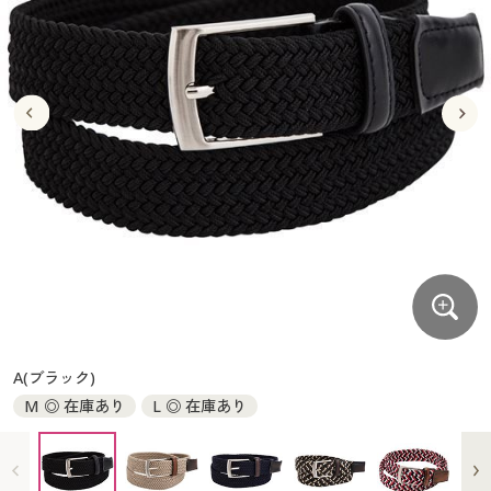
大きいサイズ
制服・スクールすべて
美容・健康・サプリメント
寝具・ベッド
制服・スクール
美容・健康通販すべて
家具・収納
キッチン・雑貨・日用品
バーゲン
大きいサイズ通販すべて
制服・学生服
カーテン・ラグ・ファブリック
大きいサイズ
制服・スクールすべて
美容・健康・サプリメント
寝具・ベッド
詳細検索
バーゲンセール
大きいサイズ レディース服
ジュニア・ティーンズ下着
バーゲン
大きいサイズ通販すべて
制服・学生服
カーテン・ラグ・ファブリック
商品カテゴリ一覧
シークレットセール
大きいサイズ レディース下着
詳細検索
バーゲンセール
大きいサイズ レディース服
ジュニア・ティーンズ下着
カタログ
大きいサイズ メンズ
商品カテゴリ一覧
シークレットセール
大きいサイズ レディース下着
カタログ・チラシからのご注文
カタログ
大きいサイズ 事務・制服
大きいサイズ メンズ
デジタルカタログ
カタログ・チラシからのご注文
A(ブラック)
大きいサイズ 事務・制服
M ◎ 在庫あり
L ◎ 在庫あり
カタログ無料プレゼント
デジタルカタログ
会員メニュー