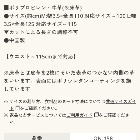
■ポリプロピレン・牛革(※床革)
●サイズ(約cm)M:幅3.5×全長110 対応サイズ～100 L:幅
3.5×全長125 対応サイズ～115
▼カットによる長さの調整不可
●中国製
【ウエスト～115cmまで対応】
※床革とは皮革を2枚にそいだ表革のつかない内側の革
をいいます。表面にはポリウレタンコーティングを施
しています
※ サイズの測り方、衣料品のヌード寸法については
共通サイズガイ
ド
をご確認ください。
※ 返品などサービスについては
ご利用ガイド
をご確認くださ
い。
品番
ON-158