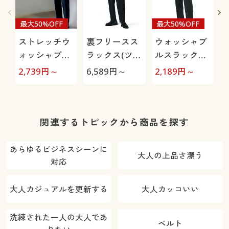
最大50%OFF
最大50%OFF
ストレッチウ
裏フリースス
ウォッシャブ
ォッシャブル
ラックス(ツー
ルスラックス
スラックス(ツ
タック)/洗濯
(ツータック)
2,739
円～
6,589
円～
2,189
円～
3
ータック)(洗
機OK
(洗濯機OK)
濯機OK)
O
関連するトピックから商品を探す
あらゆるビジネスシーンに
大人の上品さ漂う
対応
大人カジュアルを更新する
大人カッコいい
洗練された一人の大人であ
ベルト