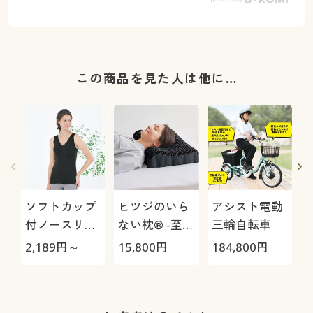
この商品を見た人は他に…
ソフトカップ
ヒツジのいら
アシスト電動
付ノースリー
ない枕® -至
三輪自転車
ブ(綿100%素
極-
H
2,189
円～
15,800
円
184,800
円
4
材)
0