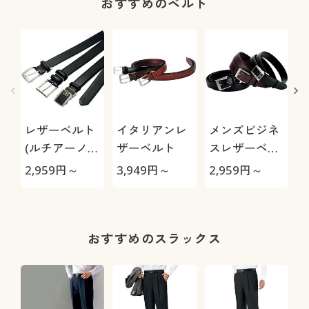
おすすめのベルト
レザーベルト
イタリアンレ
メンズビジネ
(ルチアーノ
ザーベルト
スレザーベル
バレンチノ)
ト(ルチアーノ
(
2,959
円～
3,949
円～
2,959
円～
2
バレンチノ)
おすすめのスラックス