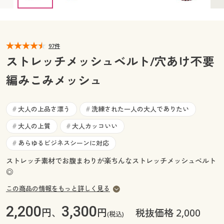
カタログ無料プレゼント
マイページ
会員メニュー
閲覧履歴
97件
マイページ
ストレッチメッシュベルト/穴あけ不要
お気に入り
編みこみメッシュ
閲覧履歴
サポート
お気に入り
大人の上品さ漂う
洗練された一人の大人でありたい
#
#
ご利用ガイド
大人の上質
大人カッコいい
#
#
サポート
あらゆるビジネスシーンに対応
#
よくある質問とお問い合わせ
ご利用ガイド
ストレッチ素材でお腹まわりが楽ちんなストレッチメッシュベルト
◎
よくある質問とお問い合わせ
この商品の情報をもっと詳しく見る
2,200
3,300
円、
円
税抜価格 2,000
(税込)