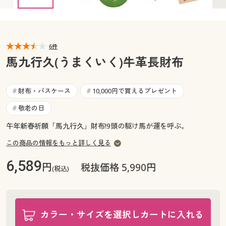
カタログ無料プレゼント
マイページ
会員メニュー
閲覧履歴
6件
マイページ
馬九行久(うまくいく)牛革長財布
お気に入り
閲覧履歴
財布・パスケース
10,000円で買えるプレゼント
#
#
サポート
お気に入り
敬老の日
#
ご利用ガイド
午年新春祈願「馬九行久」財布!9頭の駆け馬が運を呼ぶ。
サポート
この商品の情報をもっと詳しく見る
よくある質問とお問い合わせ
ご利用ガイド
6,589
円
税抜価格 5,990円
(税込)
よくある質問とお問い合わせ
カラー・サイズを選択しカートに入れる