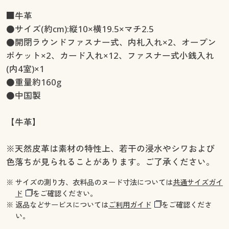
■牛革
●サイズ(約cm):縦10×横19.5×マチ2.5
●開閉ラウンドファスナー式、内札入れ×2、オープン
ポケット×2、カード入れ×12、ファスナー式小銭入れ
(内4室)×1
●重量約160g
●中国製
【牛革】
※天然皮革は素材の特性上、若干の浸水やシワおよび
色落ちが見られることがあります。ご了承ください。
※ サイズの測り方、衣料品のヌード寸法については
共通サイズガイ
ド
をご確認ください。
※ 返品などサービスについては
ご利用ガイド
をご確認くださ
い。