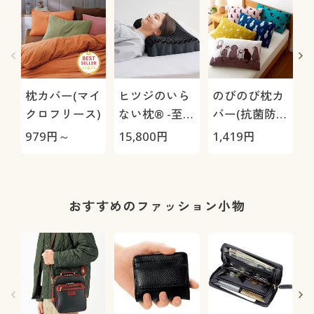
枕カバー(マイ
ヒツジのいら
のびのび枕カ
クロフリース)
ない枕® -至
バー(抗菌防
極-
臭・パイル)
979
円～
15,800
円
1,419
円
1
おすすめのファッション小物