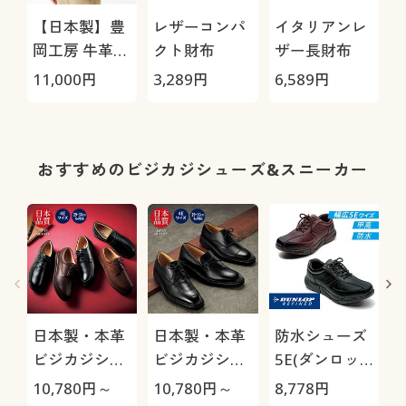
【日本製】豊
レザーコンパ
イタリアンレ
岡工房 牛革使
クト財布
ザー長財布
いバッグ
(
11,000
円
3,289
円
6,589
円
2
おすすめのビジカジシューズ&スニーカー
日本製・本革
日本製・本革
防水シューズ
ビジカジシュ
ビジカジシュ
5E(ダンロッ
ーズ4E(リナ
ーズ4E(リナ
プリファイン
10,780
円～
10,780
円～
8,778
円
8