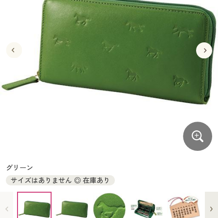
大きいサイズ
制服・スクールすべて
美容・健康・サプリメント
寝具・ベッド
制服・スクール
美容・健康通販すべて
家具・収納
キッチン・雑貨・日用品
バーゲン
大きいサイズ通販すべて
制服・学生服
カーテン・ラグ・ファブリック
大きいサイズ
制服・スクールすべて
美容・健康・サプリメント
寝具・ベッド
詳細検索
バーゲンセール
大きいサイズ レディース服
ジュニア・ティーンズ下着
バーゲン
大きいサイズ通販すべて
制服・学生服
カーテン・ラグ・ファブリック
商品カテゴリ一覧
シークレットセール
大きいサイズ レディース下着
詳細検索
バーゲンセール
大きいサイズ レディース服
ジュニア・ティーンズ下着
カタログ
大きいサイズ メンズ
商品カテゴリ一覧
シークレットセール
大きいサイズ レディース下着
カタログ・チラシからのご注文
カタログ
大きいサイズ 事務・制服
大きいサイズ メンズ
デジタルカタログ
カタログ・チラシからのご注文
グリーン
大きいサイズ 事務・制服
サイズはありません ◎ 在庫あり
カタログ無料プレゼント
デジタルカタログ
会員メニュー