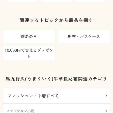
シャンテバレ
シャンテバレ
ド)
ド
ンチノ)/はっ
ンチノ)/はっ
水・抗菌防臭
水・抗菌防臭
関連するトピックから商品を探す
敬老の日
財布・パスケース
10,000円で買えるプレゼン
ト
馬九行久(うまくいく)牛革長財布関連カテゴリ
ファッション・下着すべて
ファッション小物