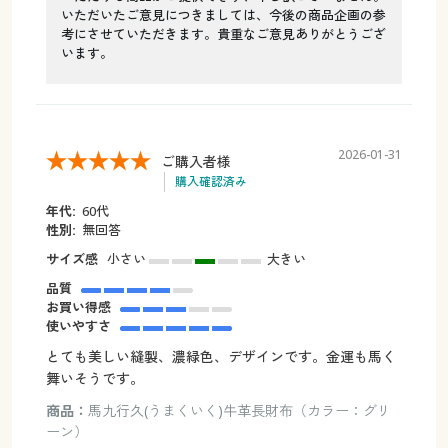
いただいたご意見につきましては、今後の商品企画の参
考にさせていただきます。貴重なご意見ありがとうござ
います。
2026-01-31
ご購入者様
購入確認済み
年代:
60代
性別:
無回答
サイズ感
小さい
大きい
品質
お買い得感
使いやすさ
とても美しい縫製、濃緑色、デザインです。金運も馬く
舞いそうです。
商品：
馬九行久(うまくいく)牛革長財布（カラー：グリ
ーン）