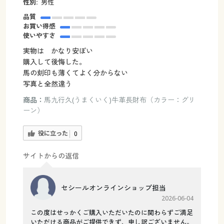
性別:
男性
品質
お買い得感
使いやすさ
実物は かなり安ぽい
購入して後悔した。
馬の刻印も薄くてよく分からない
写真と全然違う
商品：
馬九行久(うまくいく)牛革長財布（カラー：グリ
ーン）
役に立った
0
サイトからの返信
セシールオンラインショップ担当
2026-06-04
この度はせっかくご購入いただいたのに関わらずご満足
いただける商品がご提供できず、申し訳ございません。