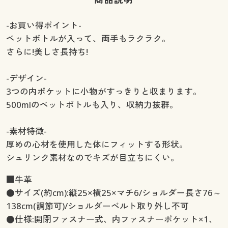
-お買い得ポイント-
ペットボトルが入って、両手もラクラク。
さらに!美しさ長持ち!
-デザイン-
3つの内ポケットに小物がすっきりと収まります。
500mlのペットボトルも入り、収納力抜群。
-素材特徴-
厚めの心材を使用した体にフィットする形状。
シュリンク素材なのでキズが目立ちにくい。
■牛革
●サイズ(約cm):縦25×横25×マチ6/ショルダー長さ76～
138cm(調節可)/ショルダーベルト取り外し不可
●仕様:開閉ファスナー式、内ファスナーポケット×1、