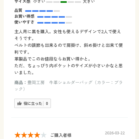
サイズ感
小さい
大きい
品質
お買い得感
使いやすさ
主人用に黒を購入。女性も使えるデザインで2人で使え
そうです。
ベルトの調節も出来るので肩掛け、斜め掛けと出来て便
利です。
革製品でこのお値段ならお買い得かと。
ただ、ちょっぴり内ポケットのサイズが小さいかなと思
いました。
商品：
豊岡工房 牛革ショルダーバッグ（カラー：ブラ
ック）
役に立った
0
2026-03-22
ご購入者様