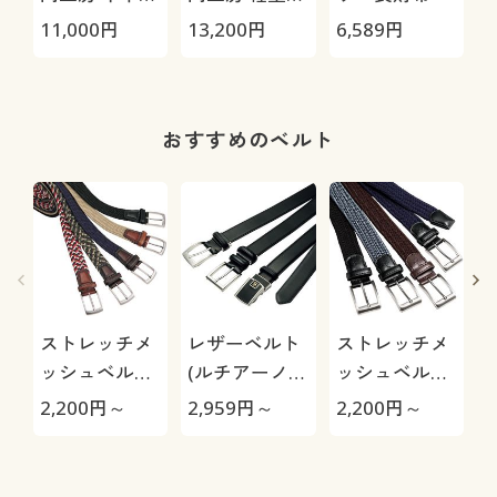
いバッグ
革ショルダー
(
11,000
円
13,200
円
6,589
円
2
バッグ
おすすめのベルト
ストレッチメ
レザーベルト
ストレッチメ
ッシュベルト/
(ルチアーノ
ッシュベルト
穴あけ不要 編
バレンチノ)
(CUPC)
2,200
円～
2,959
円～
2,200
円～
3
みこみメッシ
ュ