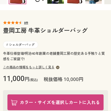
カタログ無料プレゼント
マイページ
会員メニュー
閲覧履歴
8件
マイページ
豊岡工房 牛革ショルダーバッグ
お気に入り
閲覧履歴
ショルダーバッグ
#
サポート
お気に入り
牛革仕様登場!明治40年創業の老舗豊岡工房の歴史ある手触りと質
感をご家庭で!
ご利用ガイド
サポート
この商品の情報をもっと詳しく見る
よくある質問とお問い合わせ
ご利用ガイド
11,000
円
税抜価格 10,000円
(税込)
よくある質問とお問い合わせ
カラー・サイズを選択しカートに入れる