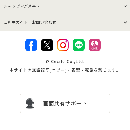
はじめての方へ
ご利用環境について
ショッピングメニュー
セシールご利用規約
プライバシーポリシー
商品カテゴリ
バーゲンセール
ご利用ガイド・お問い合わせ
特定商取引法に基づく表示
古物営業法に基づく表示
カタログ・チラシからのご注
デジタルカタログ
ご注文は
お届けは
文
著作権・商標について
会社案内
交換・返品は
お支払は
カタログ無料プレゼント
特集一覧
© Cecile Co.,Ltd.
会員登録・お客様情報変更に
お客様番号・パスワードをお
本サイトの無断複写(コピー)・複製・転載を禁じます。
プレゼント＆キャンペーン
サイトマップ
ついて
忘れの場合
サイズガイド
よくある質問とお問い合わせ
画面共有サポート