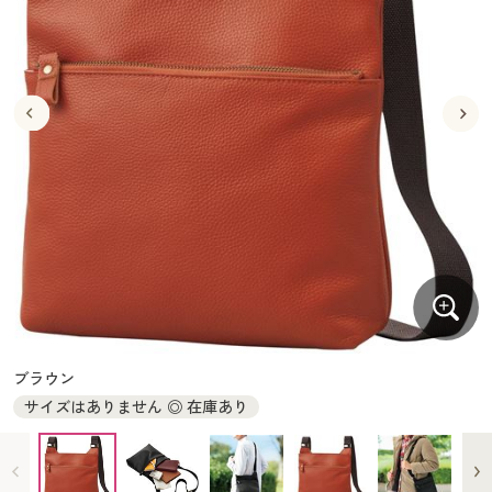
大きいサイズ
制服・スクールすべて
美容・健康・サプリメント
寝具・ベッド
制服・スクール
美容・健康通販すべて
家具・収納
キッチン・雑貨・日用品
バーゲン
大きいサイズ通販すべて
制服・学生服
カーテン・ラグ・ファブリック
大きいサイズ
制服・スクールすべて
美容・健康・サプリメント
寝具・ベッド
詳細検索
バーゲンセール
大きいサイズ レディース服
ジュニア・ティーンズ下着
バーゲン
大きいサイズ通販すべて
制服・学生服
カーテン・ラグ・ファブリック
商品カテゴリ一覧
シークレットセール
大きいサイズ レディース下着
詳細検索
バーゲンセール
大きいサイズ レディース服
ジュニア・ティーンズ下着
カタログ
大きいサイズ メンズ
商品カテゴリ一覧
シークレットセール
大きいサイズ レディース下着
カタログ・チラシからのご注文
カタログ
大きいサイズ 事務・制服
大きいサイズ メンズ
デジタルカタログ
カタログ・チラシからのご注文
ブラウン
大きいサイズ 事務・制服
サイズはありません ◎ 在庫あり
カタログ無料プレゼント
デジタルカタログ
会員メニュー