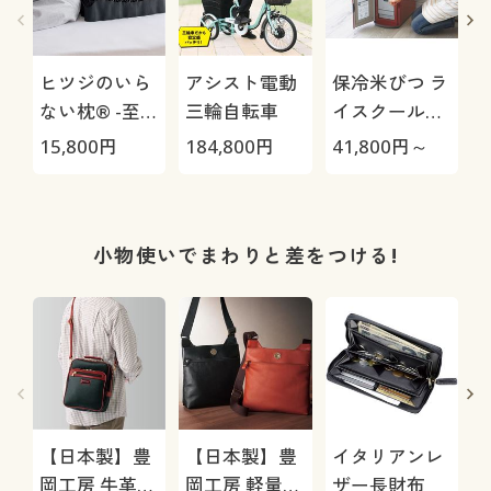
ヒツジのいら
アシスト電動
保冷米びつ ラ
ない枕® -至
三輪自転車
イスクール
極-
HRC-
ズ
15,800
円
184,800
円
41,800
円～
9
05S/HRC-10S
小物使いでまわりと差をつける!
【日本製】豊
【日本製】豊
イタリアンレ
岡工房 牛革使
岡工房 軽量牛
ザー長財布