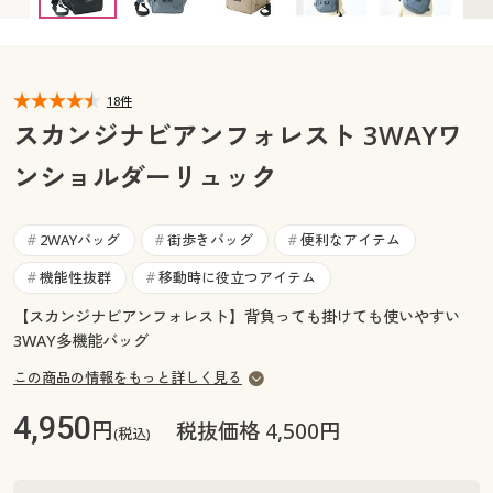
カタログ無料プレゼント
マイページ
会員メニュー
閲覧履歴
18件
マイページ
スカンジナビアンフォレスト 3WAYワ
お気に入り
ンショルダーリュック
閲覧履歴
サポート
お気に入り
2WAYバッグ
街歩きバッグ
便利なアイテム
#
#
#
ご利用ガイド
機能性抜群
移動時に役立つアイテム
#
#
サポート
【スカンジナビアンフォレスト】背負っても掛けても使いやすい
よくある質問とお問い合わせ
ご利用ガイド
3WAY多機能バッグ
この商品の情報をもっと詳しく見る
よくある質問とお問い合わせ
4,950
円
税抜価格 4,500円
(税込)