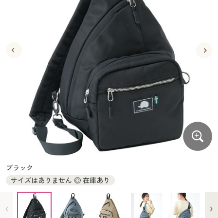
大きいサイズ
制服・スクールすべて
美容・健康・サプリメント
寝具・ベッド
制服・スクール
美容・健康通販すべて
家具・収納
キッチン・雑貨・日用品
バーゲン
大きいサイズ通販すべて
制服・学生服
カーテン・ラグ・ファブリック
大きいサイズ
制服・スクールすべて
美容・健康・サプリメント
寝具・ベッド
詳細検索
バーゲンセール
大きいサイズ レディース服
ジュニア・ティーンズ下着
バーゲン
大きいサイズ通販すべて
制服・学生服
カーテン・ラグ・ファブリック
商品カテゴリ一覧
シークレットセール
大きいサイズ レディース下着
詳細検索
バーゲンセール
大きいサイズ レディース服
ジュニア・ティーンズ下着
カタログ
大きいサイズ メンズ
商品カテゴリ一覧
シークレットセール
大きいサイズ レディース下着
カタログ・チラシからのご注文
カタログ
大きいサイズ 事務・制服
大きいサイズ メンズ
デジタルカタログ
カタログ・チラシからのご注文
ブラック
大きいサイズ 事務・制服
サイズはありません ◎ 在庫あり
カタログ無料プレゼント
デジタルカタログ
会員メニュー