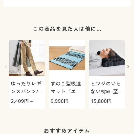
この商品を見た人は他に…
ゆったりレギ
すのこ型吸湿
ヒツジのいら
ンスパンツ/細
マット「エア
ない枕® -至
見えが叶うら
ージョブ®」
極-
2,409
円～
9,990
円
15,800
円
4
くちんテーパ
Max
ード(ストレッ
チ・UVカッ
ト・速乾・洗
おすすめアイテム