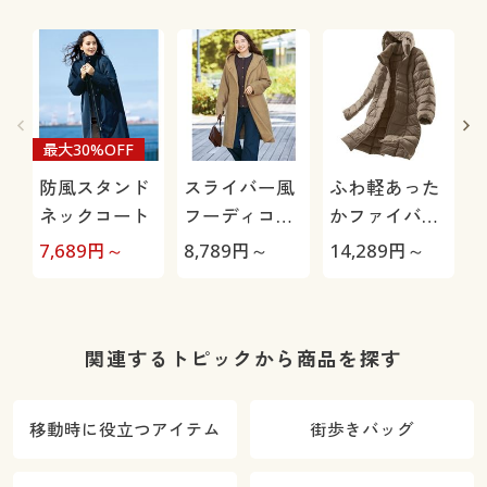
濯機OK)
最大30%OFF
防風スタンド
スライバー風
ふわ軽あった
ネックコート
フーディコー
かファイバー
ディガン
ダウンコート
7,689
円～
8,789
円～
14,289
円～
1
関連するトピックから商品を探す
移動時に役立つアイテム
街歩きバッグ