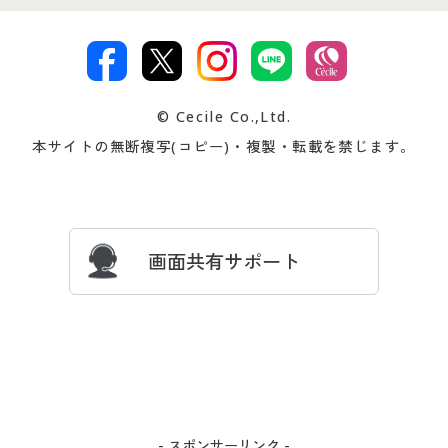
特定商取引法に基づく表示
古物営業法に基づく表示
カタログ・チラシからのご注
デジタルカタログ
ご注文は
お届けは
文
著作権・商標について
会社案内
交換・返品は
お支払は
カタログ無料プレゼント
特集一覧
© Cecile Co.,Ltd.
会員登録・お客様情報変更に
お客様番号・パスワードをお
本サイトの無断複写(コピー)・複製・転載を禁じます。
プレゼント＆キャンペーン
サイトマップ
ついて
忘れの場合
サイズガイド
よくある質問とお問い合わせ
画面共有サポート
- スポンサーリンク -