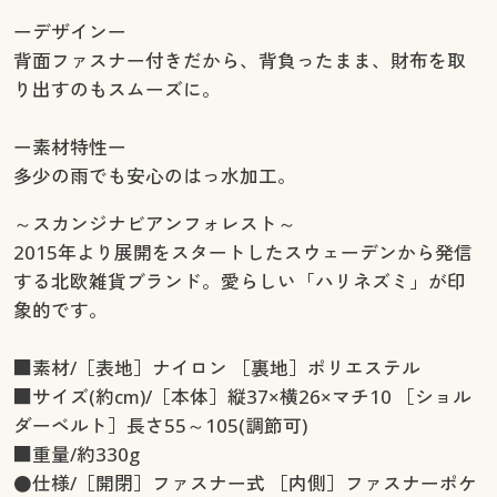
ーデザインー
背面ファスナー付きだから、背負ったまま、財布を取
り出すのもスムーズに。
ー素材特性ー
多少の雨でも安心のはっ水加工。
～スカンジナビアンフォレスト～
2015年より展開をスタートしたスウェーデンから発信
する北欧雑貨ブランド。愛らしい「ハリネズミ」が印
象的です。
■素材/［表地］ナイロン ［裏地］ポリエステル
■サイズ(約cm)/［本体］縦37×横26×マチ10 ［ショル
ダーベルト］長さ55～105(調節可)
■重量/約330g
●仕様/［開閉］ファスナー式 ［内側］ファスナーポケ