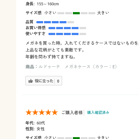
身長:
155～160cm
サイズ感
小さい
大きい
品質
お買い得感
使いやすさ
メガネを買った時，入れてくださるケースではないものを
上品な花柄がとても素敵です。
年齢を問わず持てますね。
商品：
ルドゥーテ メガネケース（カラー：E）
役に立った
0
ご購入者様
購入確認済み
年代:
60代
性別:
女性
サイズ感
小さい
大きい