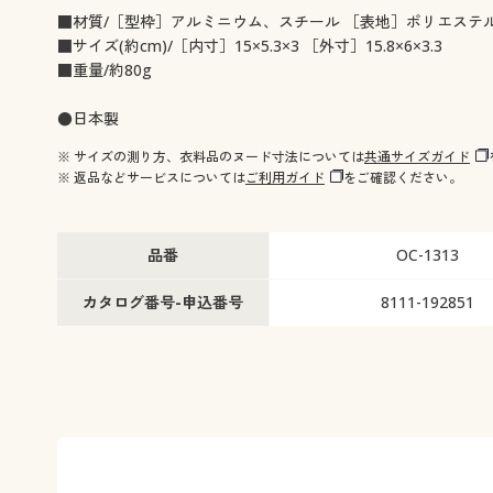
■材質/［型枠］アルミニウム、スチール ［表地］ポリエステ
■サイズ(約cm)/［内寸］15×5.3×3 ［外寸］15.8×6×3.3
■重量/約80g
●日本製
※ サイズの測り方、衣料品のヌード寸法については
共通サイズガイド
※ 返品などサービスについては
ご利用ガイド
をご確認ください。
品番
OC-1313
カタログ番号-申込番号
8111-192851