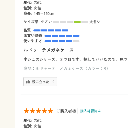
年代:
70代
性別:
女性
身長:
145～150cm
サイズ感
小さい
大きい
品質
お買い得感
使いやすさ
ルドゥーテメガネケース
小シこのシリーズ、２つ目です。探していいたので、見つ
商品：
ルドゥーテ メガネケース（カラー：B）
役に立った
0
ご購入者様
購入確認済み
年代:
70代
性別:
女性