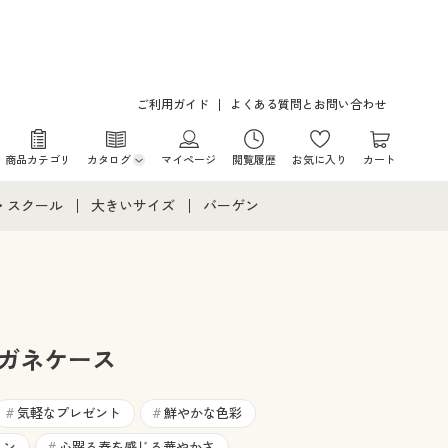
ご利用ガイド
よくある質問とお問い合わせ
商品カテゴリ
カタログ
マイページ
閲覧履歴
お気に入り
カート
カタログ・チラシからのご注文
・スクール
大きいサイズ
バーゲン
デジタルカタログ
て
・スクールすべて
大きいサイズ通販すべて
バーゲンセール
カタログ無料プレゼント
メント
・学生服
大きいサイズ レディース服
シークレットセール
ニア・ティーンズ下着
大きいサイズ レディース下着
メガネケース
大きいサイズ メンズ
気軽なプレゼント
鮮やかな色彩
#
#
ョン
心躍る春を感じる華やかさ
#