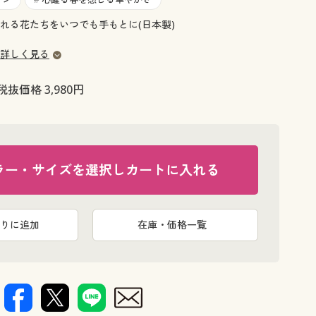
大きいサイズ 事務・制服
れる花たちをいつでも手もとに(日本製)
詳しく見る
税抜価格 3,980円
ラー・サイズを選択しカートに入れる
りに追加
在庫・価格一覧
G(ユリ パー