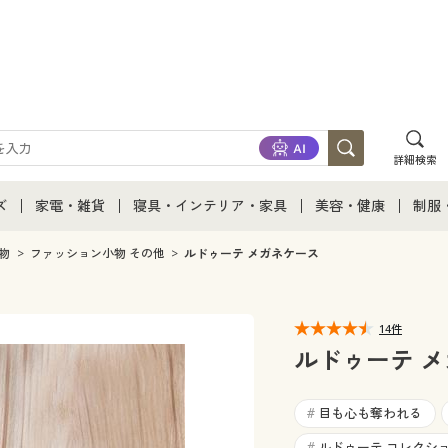
詳細検索
ズ
家電・雑貨
寝具・インテリア・家具
美容・健康
制服
て
ズ通販すべて
家電・雑貨すべて
寝具・インテリア・家具通販すべて
美容・健康通販すべ
制服
物
ファッション小物 その他
ルドゥーテ メガネケース
ズファッション
家電
家具・収納
美容・健康・サプリ
制服
14件
ズ下着
キッチン・雑貨・日用品
寝具・ベッド
ジュ
ルドゥーテ 
着
カーテン・ラグ・ファブリック
目も心も奪われる
#
ルドゥーテ コレクシ
#