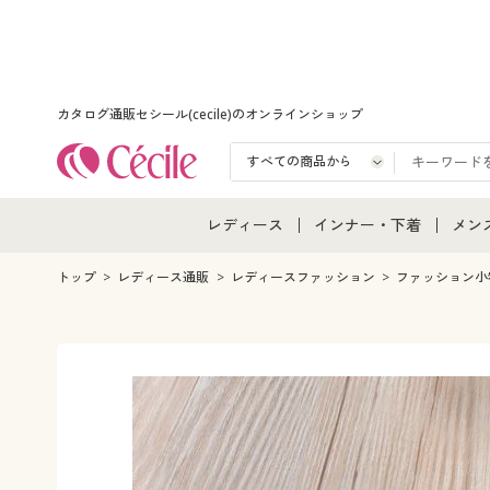
カタログ通販セシール(cecile)のオンラインショップ
レディース
インナー・下着
メン
レディース通販すべて
インナー・下着通販すべ
メン
トップ
レディース通販
レディースファッション
ファッション小
レディースファッション
女性下着
メン
女性下着
メンズ下着
メン
ジュニア・ティーンズ下