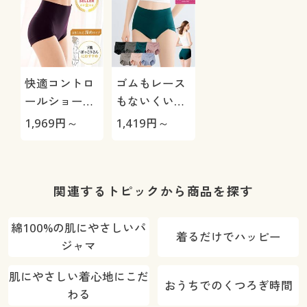
快適コントロ
ゴムもレース
ールショーツ/
もないくい込
下腹を心地よ
みにくいショ
1,969
円～
1,419
円～
くおさえる(は
ーツ(はきこみ
きこみ丈深め)
丈スタンダー
ド)
関連するトピックから商品を探す
綿100%の肌にやさしいパ
着るだけでハッピー
ジャマ
肌にやさしい着心地にこだ
おうちでのくつろぎ時間
わる