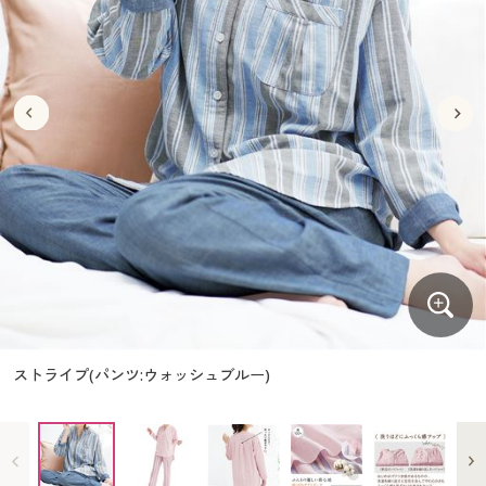
大きいサイズ
制服・スクールすべて
美容・健康・サプリメント
寝具・ベッド
制服・スクール
美容・健康通販すべて
家具・収納
キッチン・雑貨・日用品
バーゲン
大きいサイズ通販すべて
制服・学生服
カーテン・ラグ・ファブリック
大きいサイズ
制服・スクールすべて
美容・健康・サプリメント
寝具・ベッド
詳細検索
バーゲンセール
大きいサイズ レディース服
ジュニア・ティーンズ下着
バーゲン
大きいサイズ通販すべて
制服・学生服
カーテン・ラグ・ファブリック
商品カテゴリ一覧
シークレットセール
大きいサイズ レディース下着
詳細検索
バーゲンセール
大きいサイズ レディース服
ジュニア・ティーンズ下着
カタログ
大きいサイズ メンズ
商品カテゴリ一覧
シークレットセール
大きいサイズ レディース下着
カタログ・チラシからのご注文
カタログ
大きいサイズ 事務・制服
大きいサイズ メンズ
デジタルカタログ
カタログ・チラシからのご注文
ストライプ(パンツ:ウォッシュブルー)
大きいサイズ 事務・制服
カタログ無料プレゼント
デジタルカタログ
会員メニュー