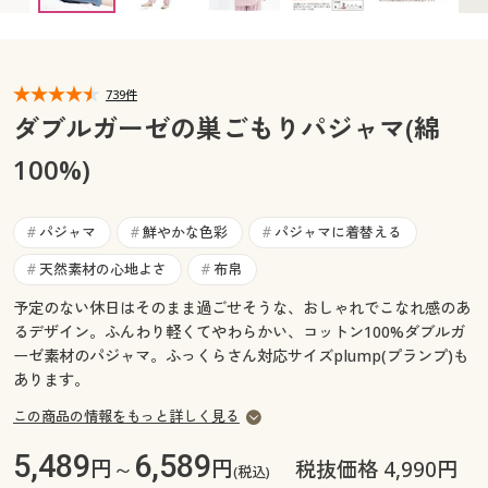
カタログ無料プレゼント
マイページ
会員メニュー
739件
閲覧履歴
マイページ
ダブルガーゼの巣ごもりパジャマ(綿
お気に入り
100%)
閲覧履歴
サポート
お気に入り
パジャマ
鮮やかな色彩
パジャマに着替える
#
#
#
ご利用ガイド
天然素材の心地よさ
布帛
#
#
サポート
予定のない休日はそのまま過ごせそうな、おしゃれでこなれ感のあ
よくある質問とお問い合わせ
るデザイン。ふんわり軽くてやわらかい、コットン100%ダブルガ
ご利用ガイド
ーゼ素材のパジャマ。ふっくらさん対応サイズplump(プランプ)も
あります。
よくある質問とお問い合わせ
この商品の情報をもっと詳しく見る
5,489
6,589
円～
円
税抜価格 4,990円
(税込)