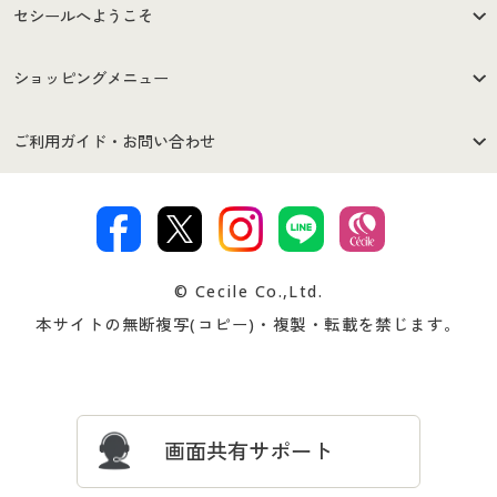
セシールへようこそ
はじめての方へ
ご利用環境について
ショッピングメニュー
セシールご利用規約
プライバシーポリシー
商品カテゴリ
バーゲンセール
ご利用ガイド・お問い合わせ
特定商取引法に基づく表示
古物営業法に基づく表示
カタログ・チラシからのご注
デジタルカタログ
ご注文は
お届けは
文
著作権・商標について
会社案内
交換・返品は
お支払は
カタログ無料プレゼント
特集一覧
© Cecile Co.,Ltd.
会員登録・お客様情報変更に
お客様番号・パスワードをお
本サイトの無断複写(コピー)・複製・転載を禁じます。
プレゼント＆キャンペーン
サイトマップ
ついて
忘れの場合
サイズガイド
よくある質問とお問い合わせ
画面共有サポート