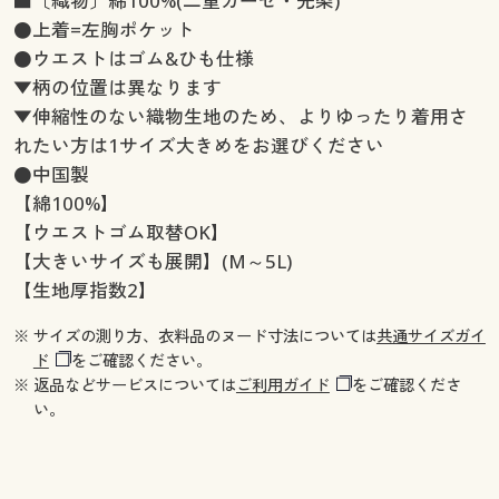
■〔織物〕綿100%(二重ガーゼ・先染)
●上着=左胸ポケット
●ウエストはゴム&ひも仕様
▼柄の位置は異なります
▼伸縮性のない織物生地のため、よりゆったり着用さ
れたい方は1サイズ大きめをお選びください
●中国製
【綿100%】
【ウエストゴム取替OK】
【大きいサイズも展開】(M～5L)
【生地厚指数2】
※ サイズの測り方、衣料品のヌード寸法については
共通サイズガイ
ド
をご確認ください。
※ 返品などサービスについては
ご利用ガイド
をご確認くださ
い。