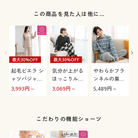
この商品を見た人は他に…
最大30%OFF
最大30%OFF
起毛ビエラ シ
気分が上がる
やわらかフラ
ャツパジャマ
ほっこりルー
ンネルの巣ご
(綿100%)
ムウェア
もりパジャマ
3,993
円～
3,069
円～
5,489
円～
2
(綿100%)
こだわりの機能ショーツ