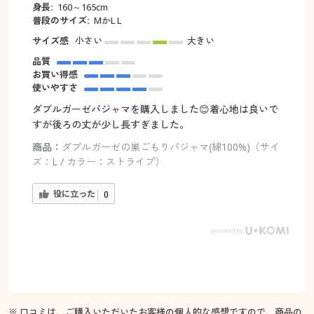
身長:
160～165cm
普段のサイズ:
MかL L
サイズ感
小さい
大きい
品質
お買い得感
使いやすさ
ダブルガーゼパジャマを購入しました😊着心地は良いで
すが後ろの丈が少し長すぎました。
商品：
ダブルガーゼの巣ごもりパジャマ(綿100%)（サイ
ズ：L / カラー：ストライプ）
役に立った
0
※ 口コミは、ご購入いただいたお客様の個人的な感想ですので、商品の