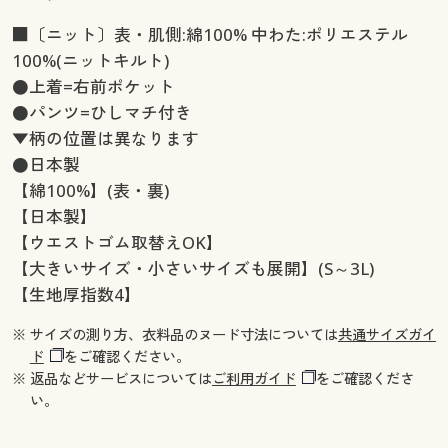
■〔ニット〕表・肌側:綿100% 中わた:ポリエステル
100%(ニットキルト)
●上着=右前ポケット
●パンツ=ひしマチ付き
▼柄の位置は異なります
●日本製
【綿100%】(表・裏)
【日本製】
【ウエストゴム取替えOK】
【大きいサイズ・小さいサイズも展開】(S～3L)
【生地厚指数4】
※ サイズの測り方、衣料品のヌード寸法については
共通サイズガイ
ド
をご確認ください。
※ 返品などサービスについては
ご利用ガイド
をご確認くださ
い。