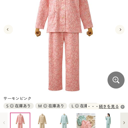
大きいサイズ
制服・スクールすべて
美容・健康・サプリメント
寝具・ベッド
制服・スクール
美容・健康通販すべて
家具・収納
キッチン・雑貨・日用品
バーゲン
大きいサイズ通販すべて
制服・学生服
カーテン・ラグ・ファブリック
大きいサイズ
制服・スクールすべて
美容・健康・サプリメント
寝具・ベッド
詳細検索
バーゲンセール
大きいサイズ レディース服
ジュニア・ティーンズ下着
バーゲン
大きいサイズ通販すべて
制服・学生服
カーテン・ラグ・ファブリック
商品カテゴリ一覧
シークレットセール
大きいサイズ レディース下着
詳細検索
バーゲンセール
大きいサイズ レディース服
ジュニア・ティーンズ下着
カタログ
大きいサイズ メンズ
商品カテゴリ一覧
シークレットセール
大きいサイズ レディース下着
カタログ・チラシからのご注文
カタログ
大きいサイズ 事務・制服
大きいサイズ メンズ
デジタルカタログ
カタログ・チラシからのご注文
サーモンピンク
大きいサイズ 事務・制服
S ◎ 在庫あり
M ◎ 在庫あり
L ◎ 在庫あり
続きを見る
カタログ無料プレゼント
デジタルカタログ
LL ◎ 在庫あり
3L ◎ 在庫あり
会員メニュー