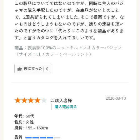
この製品についてではないのですが、同時に主人のパジ
ャマの購入手配したのですが、在庫品がないとのこと
で、2回共断られてしまいました､そこで提案ですが、な
いものはどうしようもないのですが、断りの連絡を頂い
たのですがその中に「代わりにこのような製品がありま
す」と言うカタログを入れてほしいです。
商品：
表裏綿100%のニットキルトマオカラーパジャマ
（サイズ：LL / カラー：ペールミント）
役に立った
0
2026-03-10
ご購入者様
購入確認済み
年代:
60代
性別:
女性
身長:
155～160cm
品質