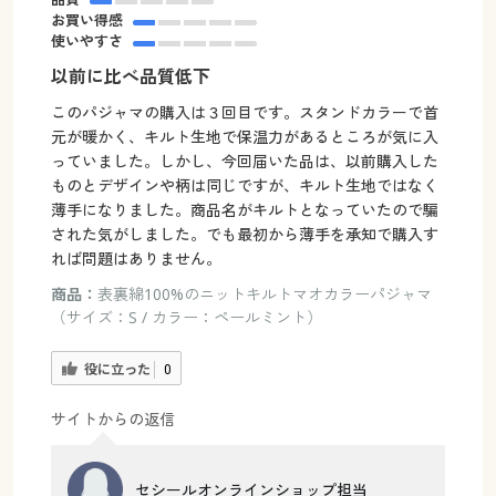
お買い得感
使いやすさ
以前に比べ品質低下
このパジャマの購入は３回目です。スタンドカラーで首
元が暖かく、キルト生地で保温力があるところが気に入
っていました。しかし、今回届いた品は、以前購入した
ものとデザインや柄は同じですが、キルト生地ではなく
薄手になりました。商品名がキルトとなっていたので騙
された気がしました。でも最初から薄手を承知で購入す
れば問題はありません。
商品：
表裏綿100%のニットキルトマオカラーパジャマ
（サイズ：S / カラー：ペールミント）
役に立った
0
サイトからの返信
セシールオンラインショップ担当