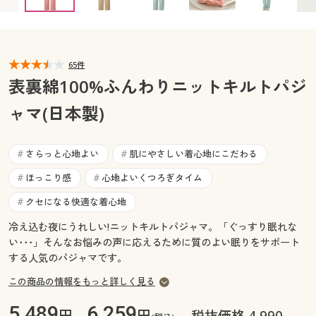
カタログ無料プレゼント
マイページ
会員メニュー
閲覧履歴
65件
マイページ
表裏綿100%ふんわりニットキルトパジ
お気に入り
ャマ(日本製)
閲覧履歴
サポート
お気に入り
さらっと心地よい
肌にやさしい着心地にこだわる
#
#
ご利用ガイド
ほっこり感
心地よいくつろぎタイム
#
#
サポート
クセになる快適な着心地
#
よくある質問とお問い合わせ
ご利用ガイド
冷え込む夜にうれしい!ニットキルトパジャマ。「ぐっすり眠れな
い･･･」そんなお悩みの声に応えるために質のよい眠りをサポート
よくある質問とお問い合わせ
する人気のパジャマです。
この商品の情報をもっと詳しく見る
5,489
6,259
円、
円
税抜価格 4,990