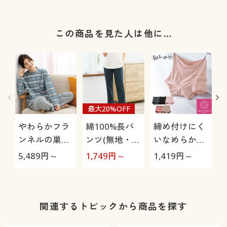
この商品を見た人は他に…
最大20%OFF
やわらかフラ
綿100%長パ
締め付けにく
ンネルの巣ご
ンツ(無地・お
いなめらかな
もりパジャマ
うちパンツ)
はき心地のシ
5,489
円～
1,749
円～
1,419
円～
1
(綿100%)
ョーツ(はきこ
み丈スタンダ
ード)
ド
関連するトピックから商品を探す