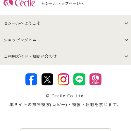
セシール トップページへ
セシールへようこそ
はじめての方へ
ご利用環境について
ショッピングメニュー
セシールご利用規約
プライバシーポリシー
商品カテゴリ
バーゲンセール
ご利用ガイド・お問い合わせ
特定商取引法に基づく表示
古物営業法に基づく表示
カタログ・チラシからのご注
デジタルカタログ
ご注文は
お届けは
文
著作権・商標について
会社案内
交換・返品は
お支払は
カタログ無料プレゼント
特集一覧
© Cecile Co.,Ltd.
会員登録・お客様情報変更に
お客様番号・パスワードをお
本サイトの無断複写(コピー)・複製・転載を禁じます。
プレゼント＆キャンペーン
サイトマップ
ついて
忘れの場合
サイズガイド
よくある質問とお問い合わせ