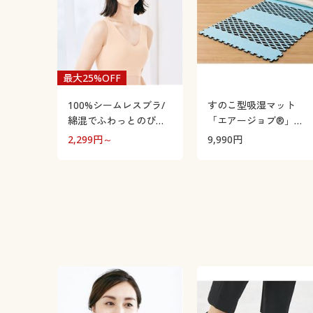
最大25%OFF
100%シームレスブラ/
すのこ型吸湿マット
綿混でふわっとのびの
「エアージョブ®」
び!(ノンワイヤー・ソフ
Max
2,299
円～
9,990
円
トブラ)(日本製)