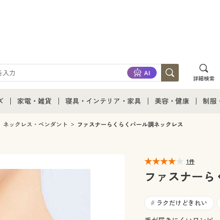
詳細検索
ズ
家電・雑貨
寝具・インテリア・家具
美容・健康
制服
て
ズ通販すべて
家電・雑貨すべて
寝具・インテリア・家具通販すべて
美容・健康通販すべ
制服
ネックレス・ペンダント
ファスナーらくらくパール調ネックレス
ズファッション
家電
家具・収納
美容・健康・サプリ
制服
1件
ズ下着
キッチン・雑貨・日用品
寝具・ベッド
ジュ
ファスナーら
着
カーテン・ラグ・ファブリック
ラクだけどきれい
#