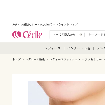
カタログ通販セシール(cecile)のオンラインショップ
レディース
インナー・下着
メン
レディース通販すべて
インナー・下着通販すべ
メン
トップ
レディース通販
レディースファッション
アクセサリー
レディースファッション
女性下着
メン
女性下着
メンズ下着
メン
ジュニア・ティーンズ下