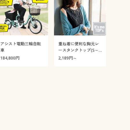
アシスト電動三輪自転
重ね着に便利な胸元レ
車
ースタンクトップ(S～
3L)(綿100%・洗濯機
184,800
円
2,189
円～
OK)