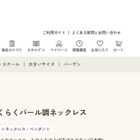
ご利用ガイド
よくある質問とお問い合わせ
商品カテゴリ
カタログ
マイページ
閲覧履歴
お気に入り
カート
カタログ・チラシからのご注文
・スクール
大きいサイズ
バーゲン
デジタルカタログ
て
・スクールすべて
大きいサイズ通販すべて
バーゲンセール
カタログ無料プレゼント
メント
・学生服
大きいサイズ レディース服
シークレットセール
ニア・ティーンズ下着
大きいサイズ レディース下着
くらくパール調ネックレス
大きいサイズ メンズ
ネックレス・ペンダント
#