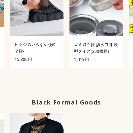
ヒツジのいらない枕® -
ゴミ取り袋 排水口用 浅
至極-
型タイプ(200枚組)
15,800
円
1,419
円
Black Formal Goods