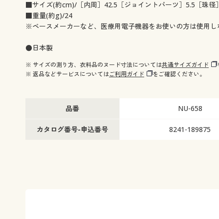
■サイズ(約cm)/［内周］42.5［ジョイントパーツ］5.5［珠径］
■重量(約g)/24
※ペースメーカーなど、医療用電子機器をお使いの方は使用し
●日本製
※ サイズの測り方、衣料品のヌード寸法については
共通サイズガイド
※ 返品などサービスについては
ご利用ガイド
をご確認ください。
品番
NU-658
カタログ番号-申込番号
8241-189875