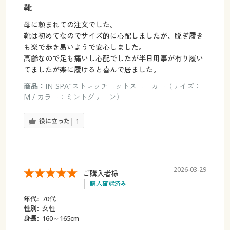
靴
母に頼まれての注文でした。
靴は初めてなのでサイズ的に心配しましたが、脱ぎ履き
も楽で歩き易いようで安心しました。
高齢なので足も痛いし心配でしたが半日用事が有り履い
てましたが楽に履けると喜んで居ました。
商品：
IN-SPA″ストレッチニットスニーカー（サイズ：
M / カラー：ミントグリーン）
役に立った
1
2026-03-29
ご購入者様
購入確認済み
年代:
70代
性別:
女性
身長:
160～165cm