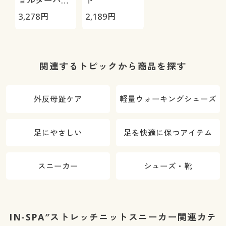
ョルダーバッ
ト
グ
3,278
円
2,189
円
関連するトピックから商品を探す
外反母趾ケア
軽量ウォーキングシューズ
足にやさしい
足を快適に保つアイテム
スニーカー
シューズ・靴
IN-SPA″ストレッチニットスニーカー関連カテ