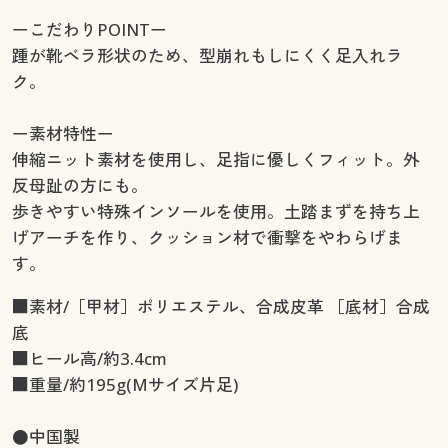
ーこだわりPOINTー
踵が靴ベラ形状のため、型崩れもしにくく足入れラ
ク。
ー素材特性ー
伸縮ニット素材を使用し、足指に優しくフィット。外
反母趾の方にも。
歩きやすい特殊インソールを使用。土踏まずを持ち上
げアーチを作り、クッション材で衝撃をやわらげま
す。
■素材/［甲材］ポリエステル、合成皮革 ［底材］合成
底
■ヒール高/約3.4cm
■重量/約195g(Mサイズ片足)
●中国製