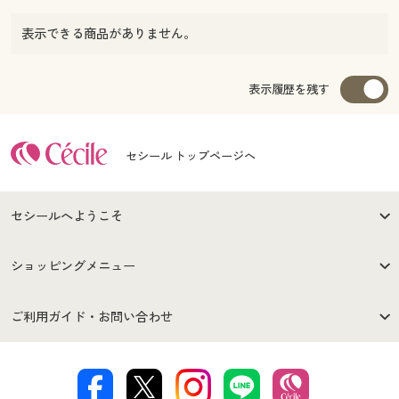
表示できる商品がありません。
表示履歴を残す
セシール トップページへ
セシールへようこそ
はじめての方へ
ご利用環境について
ショッピングメニュー
セシールご利用規約
プライバシーポリシー
商品カテゴリ
バーゲンセール
ご利用ガイド・お問い合わせ
特定商取引法に基づく表示
古物営業法に基づく表示
カタログ・チラシからのご注
デジタルカタログ
ご注文は
お届けは
文
著作権・商標について
会社案内