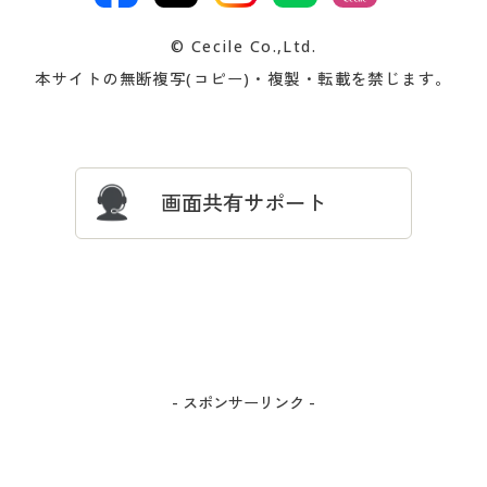
交換・返品は
お支払は
カタログ無料プレゼント
特集一覧
© Cecile Co.,Ltd.
会員登録・お客様情報変更に
お客様番号・パスワードをお
本サイトの無断複写(コピー)・複製・転載を禁じます。
プレゼント＆キャンペーン
サイトマップ
ついて
忘れの場合
サイズガイド
よくある質問とお問い合わせ
画面共有サポート
- スポンサーリンク -