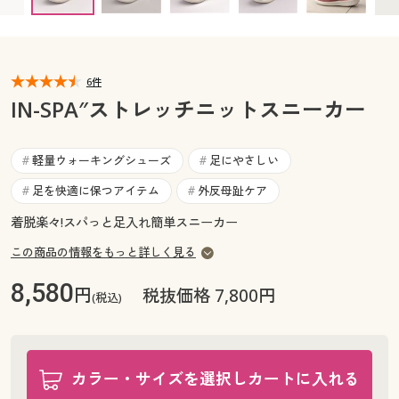
カタログ無料プレゼント
マイページ
会員メニュー
閲覧履歴
6件
マイページ
IN-SPA″ストレッチニットスニーカー
お気に入り
閲覧履歴
軽量ウォーキングシューズ
足にやさしい
#
#
サポート
お気に入り
足を快適に保つアイテム
外反母趾ケア
#
#
ご利用ガイド
着脱楽々!スパっと足入れ簡単スニーカー
サポート
この商品の情報をもっと詳しく見る
よくある質問とお問い合わせ
ご利用ガイド
8,580
円
税抜価格 7,800円
(税込)
よくある質問とお問い合わせ
カラー・サイズを選択しカートに入れる