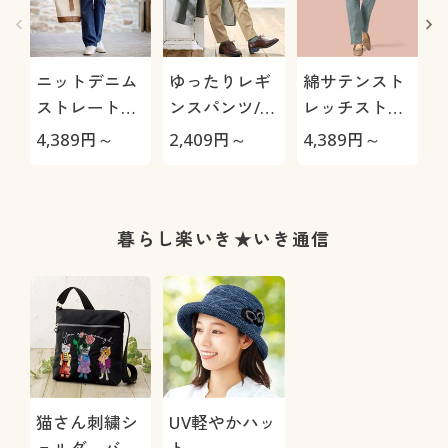
ニットデニム
ゆったりレギ
綿サテンスト
ストレートパ
ンスパンツ/細
レッチストレ
ンツ(スマート
見えが叶うら
ートパンツ(ヨ
4,389
円～
2,409
円～
4,389
円～
9
ニットジーン
くちんテーパ
コストレッ
M
ズ)(全方向ス
ード(ストレッ
チ・微光沢)
トレッチ・や
チ・UVカッ
わらか・選べ
ト・速乾・洗
暮らし楽いき★いき通信
る4レング
濯機OK)
ス・洗濯機
OK・1年中は
ける)
猫さん刺繍シ
UV軽やかハッ