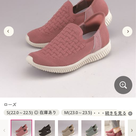
大きいサイズ
制服・スクールすべて
美容・健康・サプリメント
寝具・ベッド
制服・スクール
美容・健康通販すべて
家具・収納
キッチン・雑貨・日用品
バーゲン
大きいサイズ通販すべて
制服・学生服
カーテン・ラグ・ファブリック
大きいサイズ
制服・スクールすべて
美容・健康・サプリメント
寝具・ベッド
詳細検索
バーゲンセール
大きいサイズ レディース服
ジュニア・ティーンズ下着
バーゲン
大きいサイズ通販すべて
制服・学生服
カーテン・ラグ・ファブリック
商品カテゴリ一覧
シークレットセール
大きいサイズ レディース下着
詳細検索
バーゲンセール
大きいサイズ レディース服
ジュニア・ティーンズ下着
カタログ
大きいサイズ メンズ
商品カテゴリ一覧
シークレットセール
大きいサイズ レディース下着
カタログ・チラシからのご注文
カタログ
大きいサイズ 事務・制服
大きいサイズ メンズ
デジタルカタログ
カタログ・チラシからのご注文
ローズ
大きいサイズ 事務・制服
S(22.0～22.5) ◎ 在庫あり
M(23.0～23.5) ◎ 在庫あり
続きを見る
カタログ無料プレゼント
デジタルカタログ
L(24.0～24.5) ◎ 在庫あり
LL(25.0～25.5) ◎ 在庫あり
会員メニュー